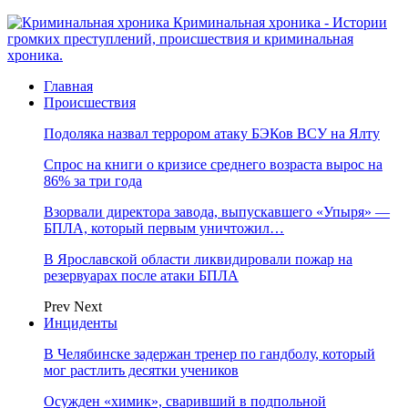
Криминальная хроника - Истории
громких преступлений, происшествия и криминальная
хроника.
Главная
Происшествия
Подоляка назвал террором атаку БЭКов ВСУ на Ялту
Спрос на книги о кризисе среднего возраста вырос на
86% за три года
Взорвали директора завода, выпускавшего «Упыря» —
БПЛА, который первым уничтожил…
В Ярославской области ликвидировали пожар на
резервуарах после атаки БПЛА
Prev
Next
Инциденты
В Челябинске задержан тренер по гандболу, который
мог растлить десятки учеников
Осужден «химик», сваривший в подпольной