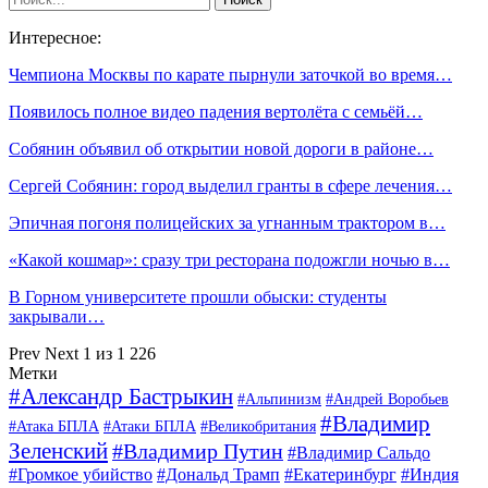
Интересное:
Чемпиона Москвы по карате пырнули заточкой во время…
Появилось полное видео падения вертолёта с семьёй…
Собянин объявил об открытии новой дороги в районе…
Сергей Собянин: город выделил гранты в сфере лечения…
Эпичная погоня полицейских за угнанным трактором в…
«Какой кошмар»: сразу три ресторана подожгли ночью в…
В Горном университете прошли обыски: студенты
закрывали…
Prev
Next
1 из 1 226
Метки
#Александр Бастрыкин
#Альпинизм
#Андрей Воробьев
#Владимир
#Атака БПЛА
#Атаки БПЛА
#Великобритания
Зеленский
#Владимир Путин
#Владимир Сальдо
#Громкое убийство
#Дональд Трамп
#Екатеринбург
#Индия