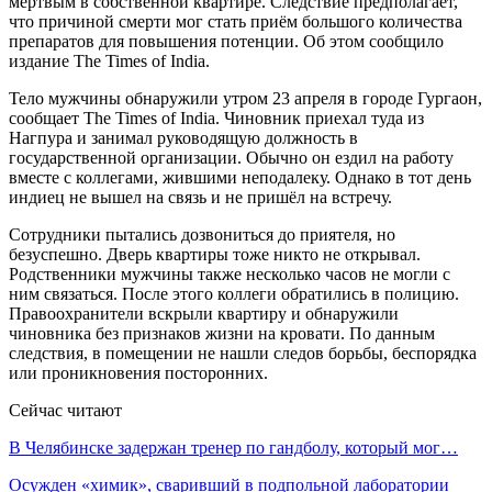
мертвым в собственной квартире. Следствие предполагает,
что причиной смерти мог стать приём большого количества
препаратов для повышения потенции. Об этом сообщило
издание The Times of India.
Тело мужчины обнаружили утром 23 апреля в городе Гургаон,
сообщает The Times of India. Чиновник приехал туда из
Нагпура и занимал руководящую должность в
государственной организации. Обычно он ездил на работу
вместе с коллегами, жившими неподалеку. Однако в тот день
индиец не вышел на связь и не пришёл на встречу.
Сотрудники пытались дозвониться до приятеля, но
безуспешно. Дверь квартиры тоже никто не открывал.
Родственники мужчины также несколько часов не могли с
ним связаться. После этого коллеги обратились в полицию.
Правоохранители вскрыли квартиру и обнаружили
чиновника без признаков жизни на кровати. По данным
следствия, в помещении не нашли следов борьбы, беспорядка
или проникновения посторонних.
Сейчас читают
В Челябинске задержан тренер по гандболу, который мог…
Осужден «химик», сваривший в подпольной лаборатории