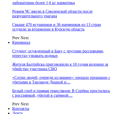
лаборатории более 1,6 кг наркотика
Режим ЧС ввели в Смоленской области после
разрушительного урагана
Свыше 470 всушников и 36 наемников из 13 стран
осудили за вторжение в Курскую область
Prev
Next
Криминал
Студент, осужденный в Баку с другими россиянами,
перестал узнавать родных
Жителя Балтийска приговорили к 10 годам колонии за
убийство участника СВО
«Сотни людей, очереди из машин»: прошло прощание с
убитыми в Таиланде Дианой и…
Белый гроб и прямая трансляция: В Сербии простились
с россиянкой, убитой в съёмной…
Prev
Next
Контакты
Лента