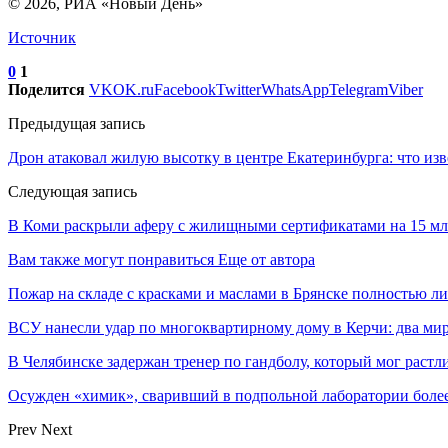
© 2026, РИА «Новый День»
Источник
0
1
Поделится
VK
OK.ru
Facebook
Twitter
WhatsApp
Telegram
Viber
Предыдущая запись
Дрон атаковал жилую высотку в центре Екатеринбурга: что из
Следующая запись
В Коми раскрыли аферу с жилищными сертификатами на 15 мл
Вам также могут понравиться
Еще от автора
Пожар на складе с красками и маслами в Брянске полностью л
ВСУ нанесли удар по многоквартирному дому в Керчи: два ми
В Челябинске задержан тренер по гандболу, который мог растл
Осужден «химик», сваривший в подпольной лаборатории более 
Prev
Next