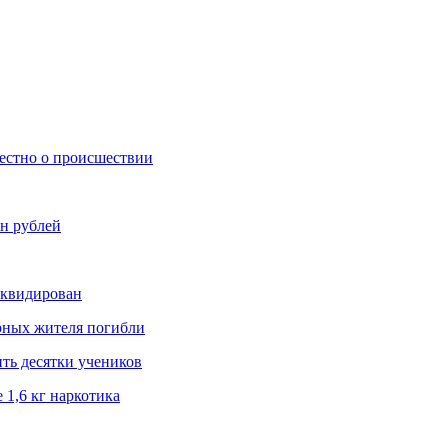
вестно о происшествии
н рублей
иквидирован
рных жителя погибли
ить десятки учеников
1,6 кг наркотика