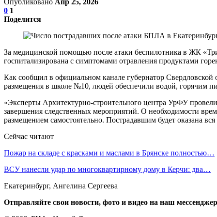
Опубликовано
Апр 25, 2026
0
1
Поделится
За медицинской помощью после атаки беспилотника в ЖК «Три
госпитализирована с симптомами отравления продуктами горе
Как сообщил в официальном канале губернатор Свердловской об
размещения в школе №10, людей обеспечили водой, горячим п
«Эксперты Архитектурно-строительного центра УрФУ провели 
завершения следственных мероприятий. О необходимости време
размещением самостоятельно. Пострадавшим будет оказана вся н
Сейчас читают
Пожар на складе с красками и маслами в Брянске полностью…
ВСУ нанесли удар по многоквартирному дому в Керчи: два…
Екатеринбург, Ангелина Сергеева
Отправляйте свои новости, фото и видео на наш мессенджер 