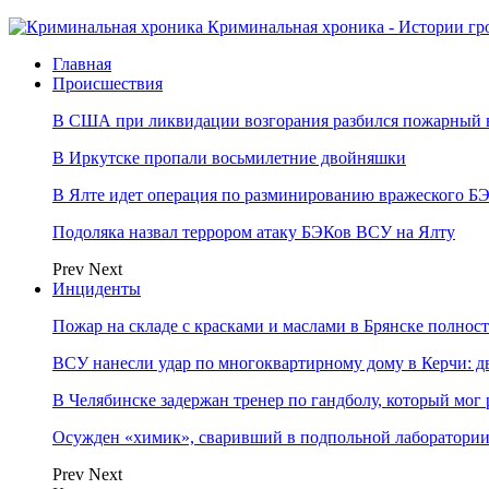
Криминальная хроника - Истории гр
Главная
Происшествия
В США при ликвидации возгорания разбился пожарный 
В Иркутске пропали восьмилетние двойняшки
В Ялте идет операция по разминированию вражеского Б
Подоляка назвал террором атаку БЭКов ВСУ на Ялту
Prev
Next
Инциденты
Пожар на складе с красками и маслами в Брянске полно
ВСУ нанесли удар по многоквартирному дому в Керчи: 
В Челябинске задержан тренер по гандболу, который мог 
Осужден «химик», сваривший в подпольной лаборатории 
Prev
Next