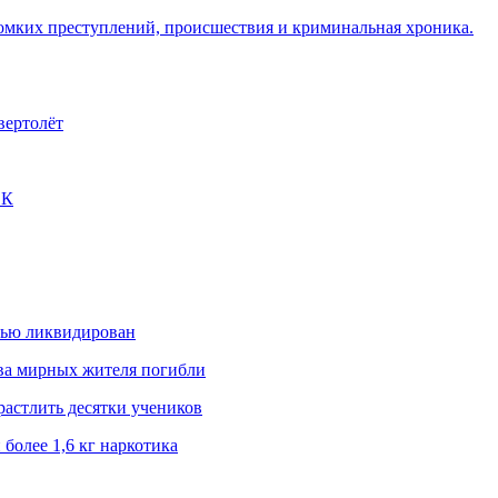
омких преступлений, происшествия и криминальная хроника.
вертолёт
ЭК
стью ликвидирован
два мирных жителя погибли
растлить десятки учеников
более 1,6 кг наркотика