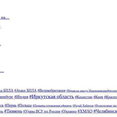
ы на…
е
А
ai…
ка БПЛА
#Атаки БПЛА
#Великобритания
#Взрыв на заводе Нижнекамскнефтехим
#Иркутская область
ринбург
#Индия
#Казахстан
#Киев
#Красно
ск
#Пермь
#Польша
#Попытка отравления офицера
#Радий Хабиров
#Религиозные эк
#Тюмень
#Челябинс
#ХМАО
ль
#Удары ВСУ по России
#Украина