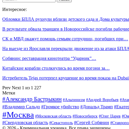
Интересное:
Обломки БПЛА рухнули вблизи детского сада и Дома культур
В результате обвала траншеи в Новороссийске погибли рабочи
СК и МВД окажут помощь семьям сотрудниц, погибших при…
На выезде из Ярославля перекрыли движение из-за атаки БПЛ
Собянин: реставрация кинотеатра “Ударник”…
Китайские корабли столкнулись во время погони за…
Истребитель Tejas потерпел крушение во время показа на Dub
Prev
Next
1 из 1 227
Метки
#Александр Бастрыкин
#Альпинизм
#Андрей Воробьев
#Ата
#Владимир Сальдо
#Громкое убийство
#Дональд Трамп
#Екате
#Москва
#Московская область
#Новосибирск
#Олег Царев
#Ом
#Свердловская область
#Сергей Собянин
#Севастополь
#Ставропо
© 2026 - Криминальная хроника. Все права защищены.