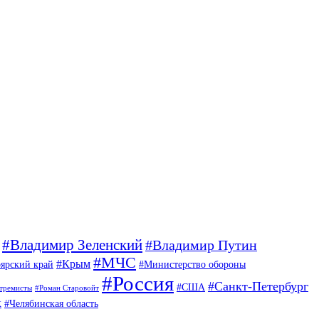
#Владимир Зеленский
#Владимир Путин
#МЧС
#Крым
ярский край
#Министерство обороны
#Россия
#Санкт-Петербург
#США
стремисты
#Роман Старовойт
к
#Челябинская область