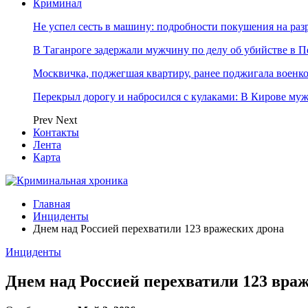
Криминал
Не успел сесть в машину: подробности покушения на ра
В Таганроге задержали мужчину по делу об убийстве в Пе
Москвичка, поджегшая квартиру, ранее поджигала военк
Перекрыл дорогу и набросился с кулаками: В Кирове м
Prev
Next
Контакты
Лента
Карта
Главная
Инциденты
Днем над Россией перехватили 123 вражеских дрона
Инциденты
Днем над Россией перехватили 123 вра