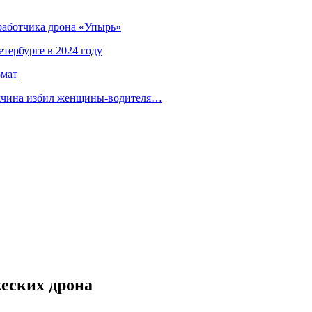
зработчика дрона «Упырь»
тербурге в 2024 году
омат
ужчина избил женщины-водителя…
жеских дрона