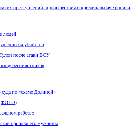
омких преступлений, происшествия и криминальная хроника.
не людей
кушении на убийство
д Тулой после атаки ВСУ
оскву беспилотников
 суда по «схеме Долиной»
а (ФОТО)
уальном рабстве
оисков пропавшего мужчины