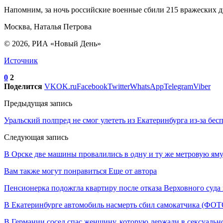
Напомним, за ночь российские военные сбили 215 вражеских д
Москва, Наталья Петрова
© 2026, РИА «Новый День»
Источник
0
2
Поделится
VK
OK.ru
Facebook
Twitter
WhatsApp
Telegram
Viber
Предыдущая запись
Уральский полпред не смог улететь из Екатеринбурга из-за бе
Следующая запись
В Орске две машины провалились в одну и ту же метровую ям
Вам также могут понравиться
Еще от автора
Пенсионерка подожгла квартиру после отказа Верховного суда
В Екатеринбурге автомобиль насмерть сбил самокатчика (ФОТ
В Германии сосед спас женщину, которую держали в сексуальн