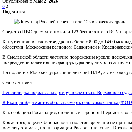
Опубликовано
Май 2, 2026
0
2
Поделится
Средства ПВО днем уничтожили 123 беспилотника ВСУ над т
Как уточнили в ведомстве, дроны сбили с 8:00 до 14:00 мск н
областями, Московским регионом, Башкирией и Краснодарским
В Смоленской области частично повреждены кровли нескольких
повреждений объектов инфраструктуры нет, никто из жителей 
На подлете к Москве с утра сбили четыре БПЛА, а с начала су
Сейчас читают
Пенсионерка подожгла квартиру после отказа Верховного суд
В Екатеринбурге автомобиль насмерть сбил самокатчика (ФОТ
Как сообщила Росавиация, столичный аэропорт Шереметьево ра
Кроме того, в целях безопасности полетов временно не прини
моменту эта мера, по информации Росавиации, снята. В то же