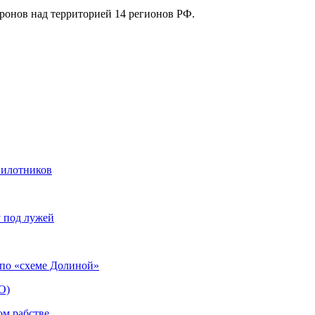
ронов над территорией 14 регионов РФ.
спилотников
у под лужей
 по «схеме Долиной»
О)
ом рабстве