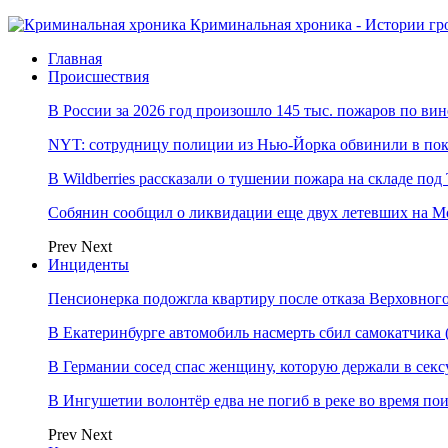
Криминальная хроника - Истории гр
Главная
Происшествия
В России за 2026 год произошло 145 тыс. пожаров по ви
NYT: сотрудницу полиции из Нью-Йорка обвинили в по
В Wildberries рассказали о тушении пожара на складе по
Собянин сообщил о ликвидации еще двух летевших на М
Prev
Next
Инциденты
Пенсионерка подожгла квартиру после отказа Верховного
В Екатеринбурге автомобиль насмерть сбил самокатчик
В Германии сосед спас женщину, которую держали в секс
В Ингушетии волонтёр едва не погиб в реке во время п
Prev
Next