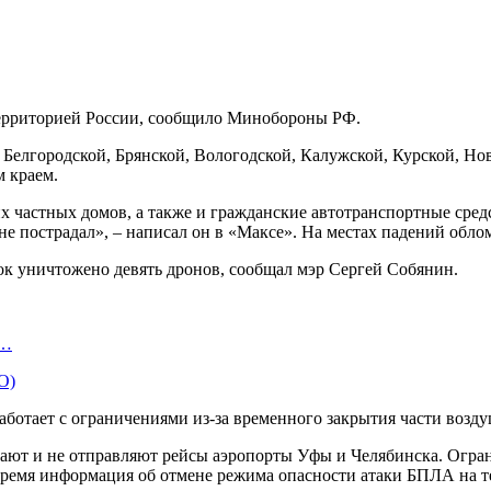
ерриторией России, сообщило Минобороны РФ.
ад Белгородской, Брянской, Вологодской, Калужской, Курской, Н
 краем.
 частных домов, а также и гражданские автотранспортные сред
не пострадал», – написал он в «Максе». На местах падений об
ток уничтожено девять дронов, сообщал мэр Сергей Собянин.
а…
О)
ботает с ограничениями из-за временного закрытия части возду
мают и не отправляют рейсы аэропорты Уфы и Челябинска. Огран
 время информация об отмене режима опасности атаки БПЛА на т