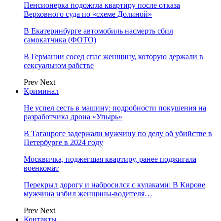
Пенсионерка подожгла квартиру после отказа
Верховного суда по «схеме Долиной»
В Екатеринбурге автомобиль насмерть сбил
самокатчика (ФОТО)
В Германии сосед спас женщину, которую держали в
сексуальном рабстве
Prev
Next
Криминал
Не успел сесть в машину: подробности покушения на
разработчика дрона «Упырь»
В Таганроге задержали мужчину по делу об убийстве в
Петербурге в 2024 году
Москвичка, поджегшая квартиру, ранее поджигала
военкомат
Перекрыл дорогу и набросился с кулаками: В Кирове
мужчина избил женщины-водителя…
Prev
Next
Контакты