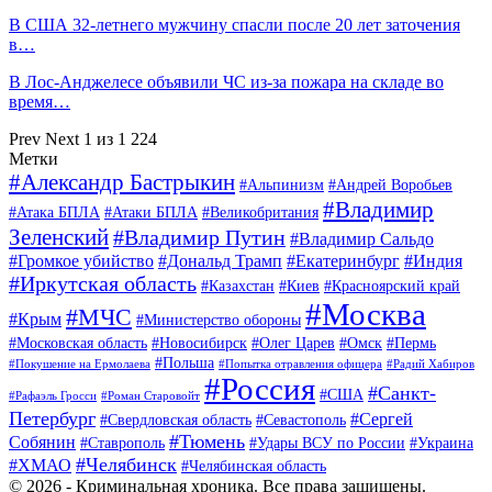
В США 32-летнего мужчину спасли после 20 лет заточения
в…
В Лос-Анджелесе объявили ЧС из-за пожара на складе во
время…
Prev
Next
1 из 1 224
Метки
#Александр Бастрыкин
#Альпинизм
#Андрей Воробьев
#Владимир
#Атака БПЛА
#Атаки БПЛА
#Великобритания
Зеленский
#Владимир Путин
#Владимир Сальдо
#Громкое убийство
#Дональд Трамп
#Екатеринбург
#Индия
#Иркутская область
#Казахстан
#Киев
#Красноярский край
#Москва
#МЧС
#Крым
#Министерство обороны
#Московская область
#Новосибирск
#Олег Царев
#Омск
#Пермь
#Польша
#Покушение на Ермолаева
#Попытка отравления офицера
#Радий Хабиров
#Россия
#Санкт-
#США
#Рафаэль Гросси
#Роман Старовойт
Петербург
#Сергей
#Свердловская область
#Севастополь
#Тюмень
Собянин
#Ставрополь
#Удары ВСУ по России
#Украина
#Челябинск
#ХМАО
#Челябинская область
© 2026 - Криминальная хроника. Все права защищены.