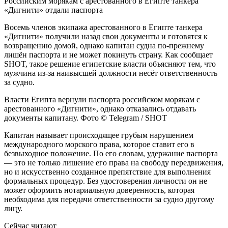
Российским морякам с арестованного в Египте танкера
«Дигнити» отдали паспорта
Восемь членов экипажа арестованного в Египте танкера
«Дигнити» получили назад свои документы и готовятся к
возвращению домой, однако капитан судна по-прежнему
лишён паспорта и не может покинуть страну. Как сообщает
SHOT, такое решение египетские власти объясняют тем, что
мужчина из-за наивысшей должности несёт ответственность
за судно.
Власти Египта вернули паспорта российском морякам с
арестованного «Дигнити», однако отказались отдавать
документы капитану. Фото © Telegram / SHOT
Капитан называет происходящее грубым нарушением
международного морского права, которое ставит его в
безвыходное положение. По его словам, удержание паспорта
— это не только лишение его права на свободу передвижения,
но и искусственно созданное препятствие для выполнения
формальных процедур. Без удостоверения личности он не
может оформить нотариальную доверенность, которая
необходима для передачи ответственности за судно другому
лицу.
Сейчас читают