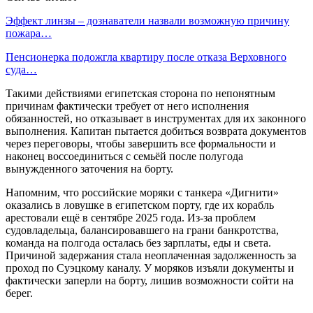
Эффект линзы – дознаватели назвали возможную причину
пожара…
Пенсионерка подожгла квартиру после отказа Верховного
суда…
Такими действиями египетская сторона по непонятным
причинам фактически требует от него исполнения
обязанностей, но отказывает в инструментах для их законного
выполнения. Капитан пытается добиться возврата документов
через переговоры, чтобы завершить все формальности и
наконец воссоединиться с семьёй после полугода
вынужденного заточения на борту.
Напомним, что российские моряки с танкера «Дигнити»
оказались в ловушке в египетском порту, где их корабль
арестовали ещё в сентябре 2025 года. Из-за проблем
судовладельца, балансировавшего на грани банкротства,
команда на полгода осталась без зарплаты, еды и света.
Причиной задержания стала неоплаченная задолженность за
проход по Суэцкому каналу. У моряков изъяли документы и
фактически заперли на борту, лишив возможности сойти на
берег.