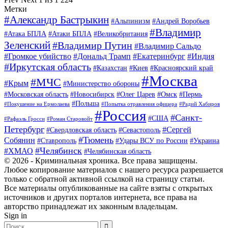
Метки
#Александр Бастрыкин
#Альпинизм
#Андрей Воробьев
#Владимир
#Атака БПЛА
#Атаки БПЛА
#Великобритания
Зеленский
#Владимир Путин
#Владимир Сальдо
#Громкое убийство
#Дональд Трамп
#Екатеринбург
#Индия
#Иркутская область
#Казахстан
#Киев
#Красноярский край
#Москва
#МЧС
#Крым
#Министерство обороны
#Московская область
#Новосибирск
#Олег Царев
#Омск
#Пермь
#Польша
#Покушение на Ермолаева
#Попытка отравления офицера
#Радий Хабиров
#Россия
#Санкт-
#США
#Рафаэль Гросси
#Роман Старовойт
Петербург
#Сергей
#Свердловская область
#Севастополь
#Тюмень
Собянин
#Ставрополь
#Удары ВСУ по России
#Украина
#Челябинск
#ХМАО
#Челябинская область
© 2026 - Криминальная хроника. Все права защищены.
Любое копирование материалов с нашего ресурса разрешается
только с обратной активной ссылкой на страницу статьи.
Все материалы опубликованные на сайте взяты с открытых
источников и других порталов интернета, все права на
авторство принадлежат их законным владельцам.
Sign in