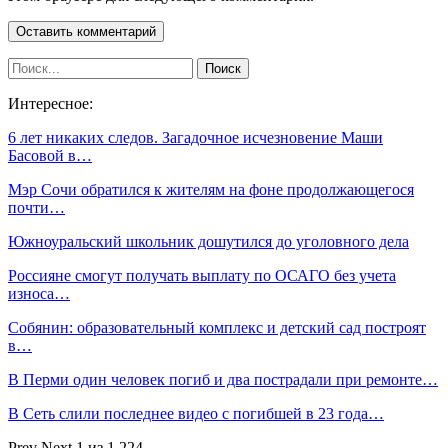
Интересное:
6 лет никаких следов. Загадочное исчезновение Маши
Басовой в…
Мэр Сочи обратился к жителям на фоне продолжающегося
почти…
Южноуральский школьник дошутился до уголовного дела
Россияне смогут получать выплату по ОСАГО без учета
износа…
Собянин: образовательный комплекс и детский сад построят
в…
В Перми один человек погиб и два пострадали при ремонте…
В Сеть слили последнее видео с погибшей в 23 года…
Prev
Next
1 из 1 224