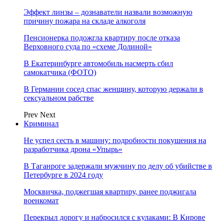
Эффект линзы – дознаватели назвали возможную
причину пожара на складе алкоголя
Пенсионерка подожгла квартиру после отказа
Верховного суда по «схеме Долиной»
В Екатеринбурге автомобиль насмерть сбил
самокатчика (ФОТО)
В Германии сосед спас женщину, которую держали в
сексуальном рабстве
Prev
Next
Криминал
Не успел сесть в машину: подробности покушения на
разработчика дрона «Упырь»
В Таганроге задержали мужчину по делу об убийстве в
Петербурге в 2024 году
Москвичка, поджегшая квартиру, ранее поджигала
военкомат
Перекрыл дорогу и набросился с кулаками: В Кирове