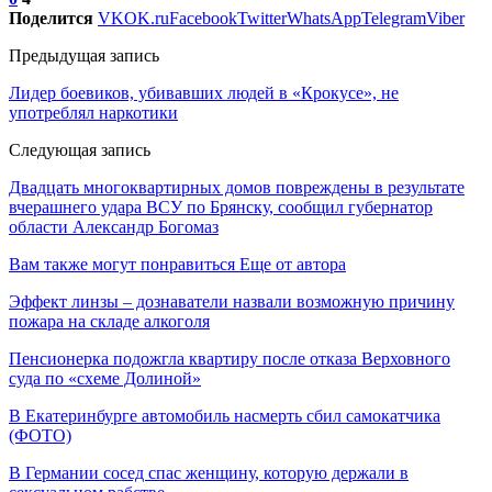
Поделится
VK
OK.ru
Facebook
Twitter
WhatsApp
Telegram
Viber
Предыдущая запись
Лидер боевиков, убивавших людей в «Крокусе», не
употреблял наркотики
Следующая запись
Двадцать многоквартирных домов повреждены в результате
вчерашнего удара ВСУ по Брянску, сообщил губернатор
области Александр Богомаз
Вам также могут понравиться
Еще от автора
Эффект линзы – дознаватели назвали возможную причину
пожара на складе алкоголя
Пенсионерка подожгла квартиру после отказа Верховного
суда по «схеме Долиной»
В Екатеринбурге автомобиль насмерть сбил самокатчика
(ФОТО)
В Германии сосед спас женщину, которую держали в