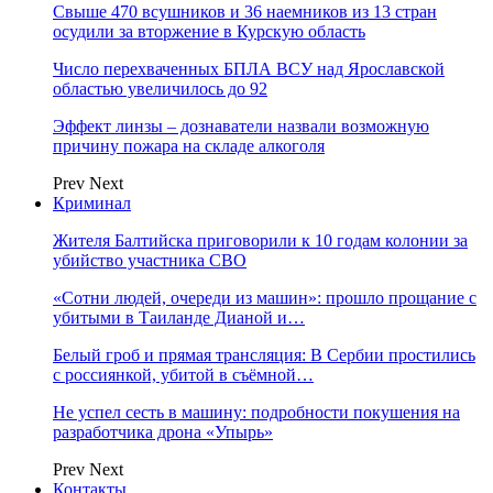
Свыше 470 всушников и 36 наемников из 13 стран
осудили за вторжение в Курскую область
Число перехваченных БПЛА ВСУ над Ярославской
областью увеличилось до 92
Эффект линзы – дознаватели назвали возможную
причину пожара на складе алкоголя
Prev
Next
Криминал
Жителя Балтийска приговорили к 10 годам колонии за
убийство участника СВО
«Сотни людей, очереди из машин»: прошло прощание с
убитыми в Таиланде Дианой и…
Белый гроб и прямая трансляция: В Сербии простились
с россиянкой, убитой в съёмной…
Не успел сесть в машину: подробности покушения на
разработчика дрона «Упырь»
Prev
Next
Контакты