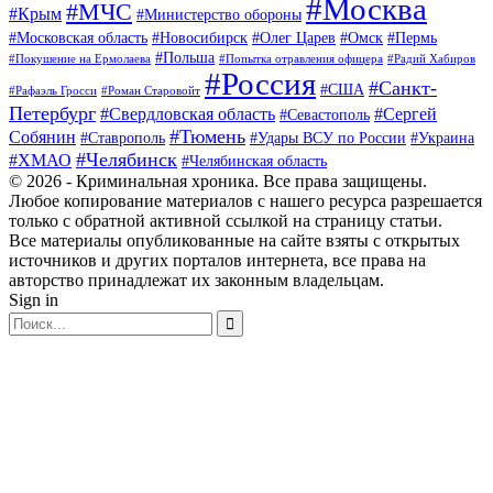
#Москва
#МЧС
#Крым
#Министерство обороны
#Московская область
#Новосибирск
#Олег Царев
#Омск
#Пермь
#Польша
#Покушение на Ермолаева
#Попытка отравления офицера
#Радий Хабиров
#Россия
#Санкт-
#США
#Рафаэль Гросси
#Роман Старовойт
Петербург
#Свердловская область
#Сергей
#Севастополь
#Тюмень
Собянин
#Ставрополь
#Удары ВСУ по России
#Украина
#Челябинск
#ХМАО
#Челябинская область
© 2026 - Криминальная хроника. Все права защищены.
Любое копирование материалов с нашего ресурса разрешается
только с обратной активной ссылкой на страницу статьи.
Все материалы опубликованные на сайте взяты с открытых
источников и других порталов интернета, все права на
авторство принадлежат их законным владельцам.
Sign in