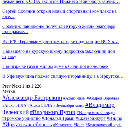
Бежавшего в США экс-мэра Нижнего Новгорода заочно…
Сергей Собянин открыл новый спортивный комплекс на
юге…
Собянин: павильоны получили вторую жизнь благодаря
программе…
ВС РФ «Геранями» уничтожили две подстанции ВСУ в…
Напавшего на курскую школу подростка заключили под
стражу
При взрыве газа в жилом доме в Сочи погиб человек
В Уфе мужчина поджег спящую избранницу, а в Иркутске…
Prev
Next
1 из 1 226
Метки
#Александр Бастрыкин
#Альпинизм
#Андрей Воробьев
#Владимир
#Атака БПЛА
#Атаки БПЛА
#Великобритания
Зеленский
#Владимир Путин
#Владимир Сальдо
#Громкое убийство
#Дональд Трамп
#Екатеринбург
#Индия
#Иркутская область
#Казахстан
#Киев
#Красноярский край