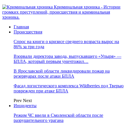
Криминальная хроника - Истории
громких преступлений, происшествия и криминальная
хроника.
Главная
Происшествия
Спрос на книги о кризисе среднего возраста вырос на
86% за три года
Взорвали директора завода, выпускавшего «Упыря» —
БПЛА, который первым уничтожил…
В Ярославской области ликвидировали пожар на
резервуарах после атаки БПЛА
Фасад логистического комплекса Wildberries под Тверью
поврежден при атаке БПЛА
Prev
Next
Инциденты
Режим ЧС ввели в Смоленской области после
разрушительного урагана