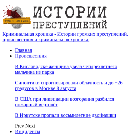
Криминальная хроника - Истории громких преступлений,
происшествия и криминальная хроника.
Главная
Происшествия
В Кисловодске женщина увела четырехлетнего
мальчика из парка
Синоптики спрогнозировали облачность и до +26
градусов в Москве 8 августа
В США при ликвидации возгорания разбился
пожарный вертолёт
В Иркутске пропали восьмилетние двойняшки
Prev
Next
Инциденты