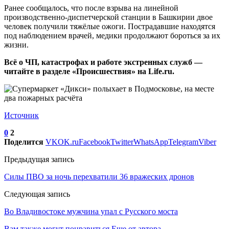
Ранее сообщалось, что после взрыва на линейной
производственно-диспетчерской станции в Башкирии двое
человек получили тяжёлые ожоги. Пострадавшие находятся
под наблюдением врачей, медики продолжают бороться за их
жизни.
Всё о ЧП, катастрофах и работе экстренных служб —
читайте в разделе «Происшествия» на Life.ru.
Источник
0
2
Поделится
VK
OK.ru
Facebook
Twitter
WhatsApp
Telegram
Viber
Предыдущая запись
Силы ПВО за ночь перехватили 36 вражеских дронов
Следующая запись
Во Владивостоке мужчина упал с Русского моста
Вам также могут понравиться
Еще от автора