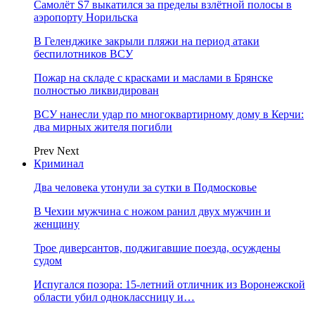
Самолёт S7 выкатился за пределы взлётной полосы в
аэропорту Норильска
В Геленджике закрыли пляжи на период атаки
беспилотников ВСУ
Пожар на складе с красками и маслами в Брянске
полностью ликвидирован
ВСУ нанесли удар по многоквартирному дому в Керчи:
два мирных жителя погибли
Prev
Next
Криминал
Два человека утонули за сутки в Подмосковье
В Чехии мужчина с ножом ранил двух мужчин и
женщину
Трое диверсантов, поджигавшие поезда, осуждены
судом
Испугался позора: 15-летний отличник из Воронежской
области убил одноклассницу и…