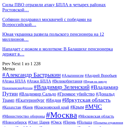
Силы ПВО отразили атаку БПЛА в четырех районах
Ростовской…
Собянин поздравил москвичей с победами на
Всероссийской…
Юная украинка развела польского пенсионера на 12
миллионов…
Нападает с ножом и молотком: В Балашихе пенсионерка
держит в…
Prev
Next
1 из 1 228
Метки
#Александр Бастрыкин
#Альпинизм
#Андрей Воробьев
#Атака БПЛА
#Атаки БПЛА
#Великобритания
#Взрыв на заводе
#Владимир Зеленский
#Владимир
Нижнекамскнефтехим
Путин
#Владимир Сальдо
#Громкое убийство
#Дональд
#Иркутская область
Трамп
#Екатеринбург
#Индия
#МЧС
#Крым
#Казахстан
#Киев
#Красноярский край
#Москва
#Министерство обороны
#Московская область
#Новосибирск
#Олег Царев
#Омск
#Пермь
#Польша
#Попытка отравления