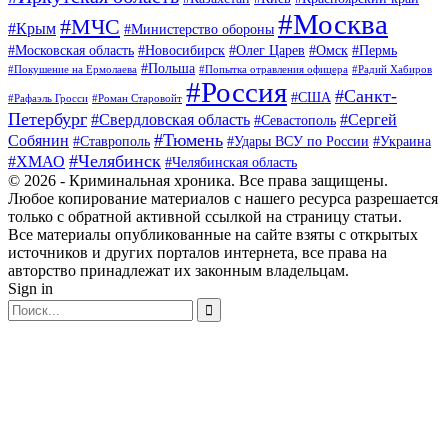
#Москва
#МЧС
#Крым
#Министерство обороны
#Московская область
#Новосибирск
#Олег Царев
#Омск
#Пермь
#Польша
#Покушение на Ермолаева
#Попытка отравления офицера
#Радий Хабиров
#Россия
#Санкт-
#США
#Рафаэль Гросси
#Роман Старовойт
Петербург
#Свердловская область
#Сергей
#Севастополь
#Тюмень
Собянин
#Ставрополь
#Удары ВСУ по России
#Украина
#Челябинск
#ХМАО
#Челябинская область
© 2026 - Криминальная хроника. Все права защищены.
Любое копирование материалов с нашего ресурса разрешается
только с обратной активной ссылкой на страницу статьи.
Все материалы опубликованные на сайте взяты с открытых
источников и других порталов интернета, все права на
авторство принадлежат их законным владельцам.
Sign in