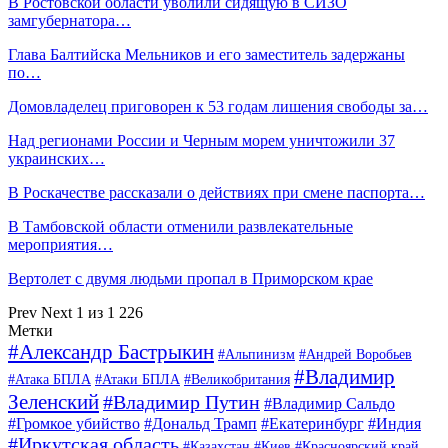
В Ростовской области уволили сидящую в СИЗО
замгубернатора…
Глава Балтийска Мельников и его заместитель задержаны
по…
Домовладелец приговорен к 53 годам лишения свободы за…
Над регионами России и Черным морем уничтожили 37
украинских…
В Роскачестве рассказали о действиях при смене паспорта…
В Тамбовской области отменили развлекательные
мероприятия…
Вертолет с двумя людьми пропал в Приморском крае
Prev
Next
1 из 1 226
Метки
#Александр Бастрыкин
#Альпинизм
#Андрей Воробьев
#Владимир
#Атака БПЛА
#Атаки БПЛА
#Великобритания
Зеленский
#Владимир Путин
#Владимир Сальдо
#Громкое убийство
#Дональд Трамп
#Екатеринбург
#Индия
#Иркутская область
#Казахстан
#Киев
#Красноярский край