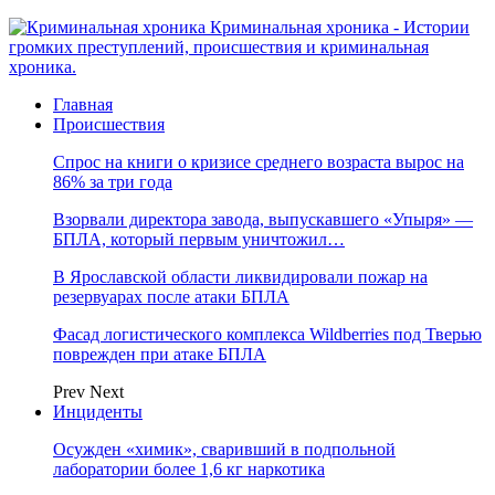
Криминальная хроника - Истории
громких преступлений, происшествия и криминальная
хроника.
Главная
Происшествия
Спрос на книги о кризисе среднего возраста вырос на
86% за три года
Взорвали директора завода, выпускавшего «Упыря» —
БПЛА, который первым уничтожил…
В Ярославской области ликвидировали пожар на
резервуарах после атаки БПЛА
Фасад логистического комплекса Wildberries под Тверью
поврежден при атаке БПЛА
Prev
Next
Инциденты
Осужден «химик», сваривший в подпольной
лаборатории более 1,6 кг наркотика