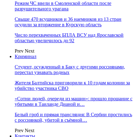
Режим ЧС ввели в Смоленской области после
разрушительного урагана
Свыше 470 всушников и 36 наемников из 13 стран
осудили за вторжение в Курскую область
Число перехваченных БПЛА ВСУ над Ярославской
областью увеличилось до 92
Prev
Next
Криминал
Студент, осужденный в Баку с другими россиянами,
перестал узнавать родных
Жителя Балтийска приговорили к 10 годам колонии за
убийство участника СВО
«Сотни людей, очереди из машин»: прошло прощание с
убитыми в Таиланде Дианой и…
Белый гроб и прямая трансляция: В Сербии простились
с россиянкой, убитой в съёмной…
Prev
Next
Контакты