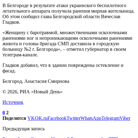
В Белгороде в результате атаки украинского беспилотного
летательного аппарата получила ранения мирная жительница.
Об этом сообщил глава Белгородской области Вячеслав
Гладков.
«Женщину с баротравмой, множественными осколочными
ранениями ног и непроникающими осколочными ранениями
живота и головы бригада СМП доставила в городскую
больницу №2 г. Белгорода», – отметил губернатор в своем
телеграм-канале.
Гладков добавил, что в здании повреждены остекление и
фасад.
Белгород, Анастасия Смирнова
© 2026, РИА «Новый День»
Источник
0
2
Поделится
VK
OK.ru
Facebook
Twitter
WhatsApp
Telegram
Viber
Предыдущая запись