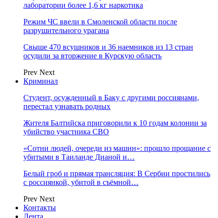
лаборатории более 1,6 кг наркотика
Режим ЧС ввели в Смоленской области после
разрушительного урагана
Свыше 470 всушников и 36 наемников из 13 стран
осудили за вторжение в Курскую область
Prev
Next
Криминал
Студент, осужденный в Баку с другими россиянами,
перестал узнавать родных
Жителя Балтийска приговорили к 10 годам колонии за
убийство участника СВО
«Сотни людей, очереди из машин»: прошло прощание с
убитыми в Таиланде Дианой и…
Белый гроб и прямая трансляция: В Сербии простились
с россиянкой, убитой в съёмной…
Prev
Next
Контакты
Лента