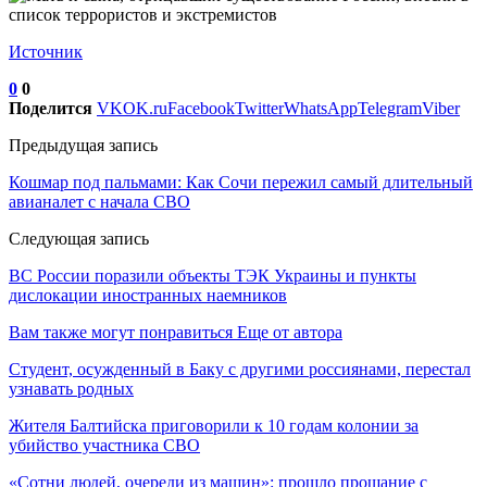
Источник
0
0
Поделится
VK
OK.ru
Facebook
Twitter
WhatsApp
Telegram
Viber
Предыдущая запись
Кошмар под пальмами: Как Сочи пережил самый длительный
авианалет с начала СВО
Следующая запись
ВС России поразили объекты ТЭК Украины и пункты
дислокации иностранных наемников
Вам также могут понравиться
Еще от автора
Студент, осужденный в Баку с другими россиянами, перестал
узнавать родных
Жителя Балтийска приговорили к 10 годам колонии за
убийство участника СВО
«Сотни людей, очереди из машин»: прошло прощание с