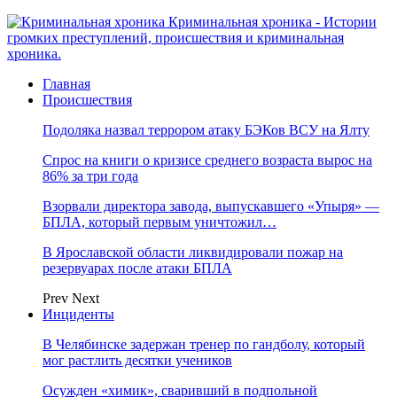
Криминальная хроника - Истории
громких преступлений, происшествия и криминальная
хроника.
Главная
Происшествия
Подоляка назвал террором атаку БЭКов ВСУ на Ялту
Спрос на книги о кризисе среднего возраста вырос на
86% за три года
Взорвали директора завода, выпускавшего «Упыря» —
БПЛА, который первым уничтожил…
В Ярославской области ликвидировали пожар на
резервуарах после атаки БПЛА
Prev
Next
Инциденты
В Челябинске задержан тренер по гандболу, который
мог растлить десятки учеников
Осужден «химик», сваривший в подпольной