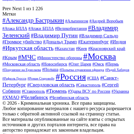
Prev
Next
1 из 1 226
Метки
#Александр Бастрыкин
#Альпинизм
#Андрей Воробьев
#Владимир
#Атака БПЛА
#Атаки БПЛА
#Великобритания
Зеленский
#Владимир Путин
#Владимир Сальдо
#Громкое убийство
#Дональд Трамп
#Екатеринбург
#Индия
#Иркутская область
#Казахстан
#Киев
#Красноярский край
#Москва
#МЧС
#Крым
#Министерство обороны
#Московская область
#Новосибирск
#Олег Царев
#Омск
#Пермь
#Польша
#Покушение на Ермолаева
#Попытка отравления офицера
#Радий Хабиров
#Россия
#Санкт-
#США
#Рафаэль Гросси
#Роман Старовойт
Петербург
#Свердловская область
#Сергей
#Севастополь
#Тюмень
Собянин
#Ставрополь
#Удары ВСУ по России
#Украина
#Челябинск
#ХМАО
#Челябинская область
© 2026 - Криминальная хроника. Все права защищены.
Любое копирование материалов с нашего ресурса разрешается
только с обратной активной ссылкой на страницу статьи.
Все материалы опубликованные на сайте взяты с открытых
источников и других порталов интернета, все права на
авторство принадлежат их законным владельцам.