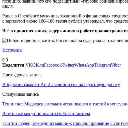
позицию, заявив, что его подзащитный «глубоко социализирова
июля.
Ранее в Оренбурге мужчина, заявивший о финансовых трудностя
с зарплатой около 160–180 тысяч рублей утверждал, что средст
Всё о происшествиях, задержаниях и работе правоохранител
Источник
0
3
Поделится
VK
OK.ru
Facebook
Twitter
WhatsApp
Telegram
Viber
Предыдущая запись
В Бурятии самолет Ан-2 аварийно сел на грунтовую дорогу
Следующая запись
Теннисист Медведев автоматически вышел в третий круг турн
Вам также могут понравиться
Еще от автора
«Сотни людей, очереди из машин»: прошло прощание с убиты