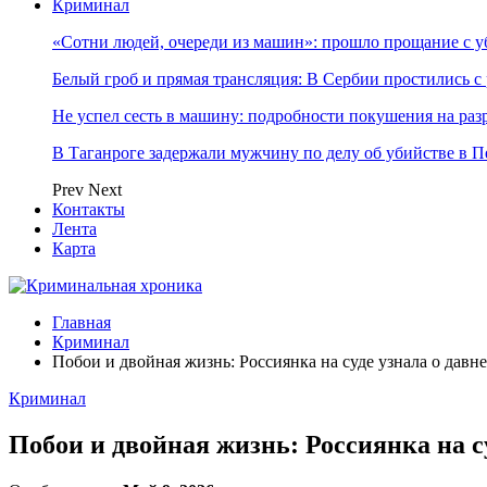
Криминал
«Сотни людей, очереди из машин»: прошло прощание с 
Белый гроб и прямая трансляция: В Сербии простились с
Не успел сесть в машину: подробности покушения на ра
В Таганроге задержали мужчину по делу об убийстве в Пе
Prev
Next
Контакты
Лента
Карта
Главная
Криминал
Побои и двойная жизнь: Россиянка на суде узнала о дав
Криминал
Побои и двойная жизнь: Россиянка на с