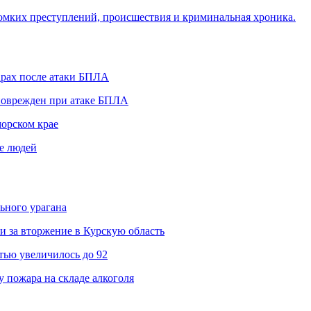
омких преступлений, происшествия и криминальная хроника.
арах после атаки БПЛА
 поврежден при атаке БПЛА
морском крае
не людей
ьного урагана
и за вторжение в Курскую область
ью увеличилось до 92
 пожара на складе алкоголя