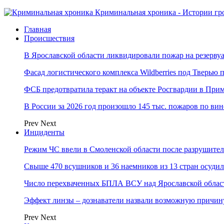
Криминальная хроника - Истории гр
Главная
Происшествия
В Ярославской области ликвидировали пожар на резерву
Фасад логистического комплекса Wildberries под Тверью
ФСБ предотвратила теракт на объекте Росгвардии в При
В России за 2026 год произошло 145 тыс. пожаров по ви
Prev
Next
Инциденты
Режим ЧС ввели в Смоленской области после разрушител
Свыше 470 всушников и 36 наемников из 13 стран осудил
Число перехваченных БПЛА ВСУ над Ярославской област
Эффект линзы – дознаватели назвали возможную причину
Prev
Next