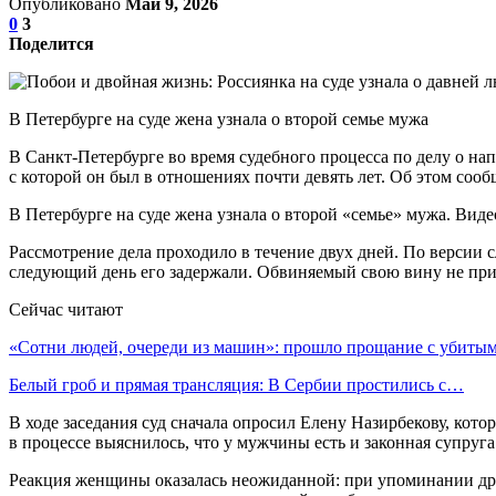
Опубликовано
Май 9, 2026
0
3
Поделится
В Петербурге на суде жена узнала о второй семье мужа
В Санкт-Петербурге во время судебного процесса по делу о н
с которой он был в отношениях почти девять лет. Об этом сооб
В Петербурге на суде жена узнала о второй «семье» мужа. Вид
Рассмотрение дела проходило в течение двух дней. По версии 
следующий день его задержали. Обвиняемый свою вину не приз
Сейчас читают
«Сотни людей, очереди из машин»: прошло прощание с убиты
Белый гроб и прямая трансляция: В Сербии простились с…
В ходе заседания суд сначала опросил Елену Назирбекову, кото
в процессе выяснилось, что у мужчины есть и законная супруг
Реакция женщины оказалась неожиданной: при упоминании друг