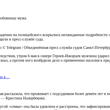
ападении на полицейского вскрылись неожиданные подробности 
щили в пресс-службе суда.
ео © Telegram / Объединённая пресс-служба судов Санкт-Петербу
следствия, утром 6 мая в сквере Героев-Ижорцев мужчина ударил
нал, а против него возбудили дело о применении насилия к пре
ми в…
рая рассказала, что проживает с подсудимым более девяти лет и
а — Кристина Назирбекова.
ой «семьи» она была удивлена и расстроена, что зафиксировано