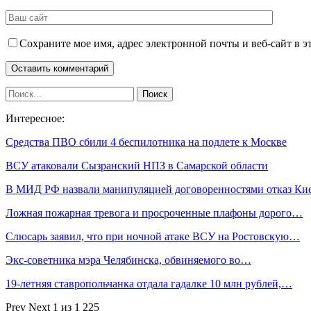
Сохраните мое имя, адрес электронной почты и веб-сайт в э
Интересное:
Средства ПВО сбили 4 беспилотника на подлете к Москве
ВСУ атаковали Сызранский НПЗ в Самарской области
В МИД РФ назвали манипуляцией договоренностями отказ К
Ложная пожарная тревога и просроченные плафоны дорого…
Слюсарь заявил, что при ночной атаке ВСУ на Ростовскую…
Экс-советника мэра Челябинска, обвиняемого во…
19-летняя ставропольчанка отдала гадалке 10 млн рублей,…
Prev
Next
1 из 1 225