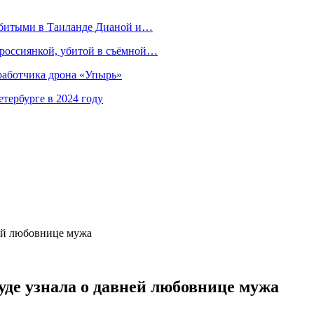
убитыми в Таиланде Дианой и…
 россиянкой, убитой в съёмной…
зработчика дрона «Упырь»
тербурге в 2024 году
ней любовнице мужа
уде узнала о давней любовнице мужа