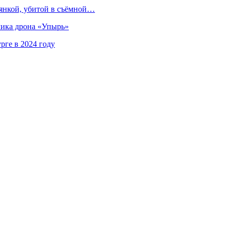
иянкой, убитой в съёмной…
чика дрона «Упырь»
рге в 2024 году