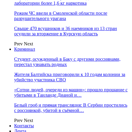
лаборатории более 1,6 кг наркотика
Режим ЧС ввели в Смоленской области после
разрушительного урагана
Свыше 470 всушников и 36 наемников из 13 стран
осудили за вторжение в Курскую область
Prev
Next
Криминал
Студент, осужденный в Баку с другими россиянами,
перестал узнавать родных
Жителя Балтийска приговорили к 10 годам колонии за
убийство участника СВО
«Сотни людей, очереди из машин»: прошло прощание с
убитыми в Таиланде Дианой и…
Белый гроб и прямая трансляция: В Сербии простились
с россиянкой, убитой в съёмной…
Prev
Next
Контакты
Лента