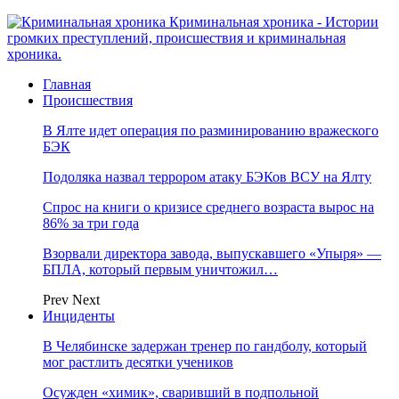
Криминальная хроника - Истории
громких преступлений, происшествия и криминальная
хроника.
Главная
Происшествия
В Ялте идет операция по разминированию вражеского
БЭК
Подоляка назвал террором атаку БЭКов ВСУ на Ялту
Спрос на книги о кризисе среднего возраста вырос на
86% за три года
Взорвали директора завода, выпускавшего «Упыря» —
БПЛА, который первым уничтожил…
Prev
Next
Инциденты
В Челябинске задержан тренер по гандболу, который
мог растлить десятки учеников
Осужден «химик», сваривший в подпольной