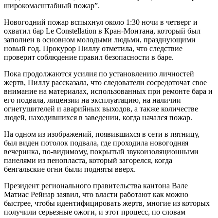
широкомасштабный пожар”.
Новогодний пожар вспыхнул около 1:30 ночи в четверг и
охватил бар Le Constellation в Кран-Монтана, который был
заполнен в основном молодыми людьми, празднующими
новый год. Прокурор Пиллу отметила, что следствие
проверит соблюдение правил безопасности в баре.
Пока продолжаются усилия по установлению личностей
жертв, Пиллу рассказала, что следователи сосредоточат свое
внимание на материалах, использованных при ремонте бара и
его подвала, лицензии на эксплуатацию, на наличии
огнетушителей и аварийных выходов, а также количестве
людей, находившихся в заведении, когда начался пожар.
На одном из изображений, появившихся в сети в пятницу,
был виден потолок подвала, где проходила новогодняя
вечеринка, по-видимому, покрытый звукоизоляционными
панелями из пенопласта, который загорелся, когда
бенгальские огни были подняты вверх.
Президент регионального правительства кантона Вале
Матиас Рейнар заявил, что власти работают как можно
быстрее, чтобы идентифицировать жертв, многие из которых
получили серьезные ожоги, и этот процесс, по словам