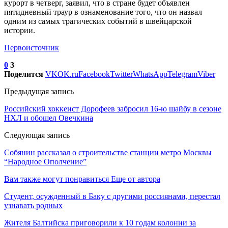
курорт в четверг, заявил, что в стране будет объявлен
пятидневный траур в ознаменование того, что он назвал
одним из самых трагических событий в швейцарской
истории.
Первоисточник
0
3
Поделится
VK
OK.ru
Facebook
Twitter
WhatsApp
Telegram
Viber
Предыдущая запись
Российский хоккеист Дорофеев забросил 16-ю шайбу в сезоне
НХЛ и обошел Овечкина
Следующая запись
Собянин рассказал о строительстве станции метро Москвы
“Народное Ополчение”
Вам также могут понравиться
Еще от автора
Студент, осужденный в Баку с другими россиянами, перестал
узнавать родных
Жителя Балтийска приговорили к 10 годам колонии за