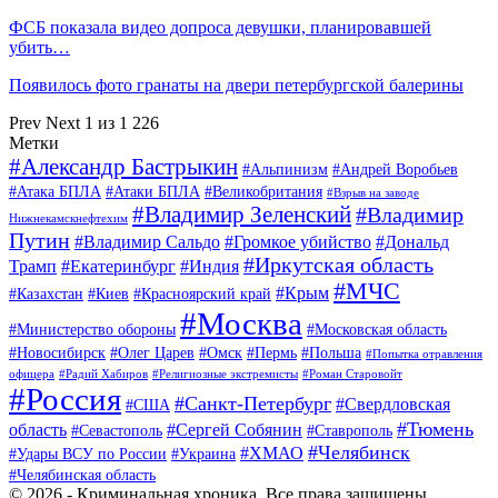
ФСБ показала видео допроса девушки, планировавшей
убить…
Появилось фото гранаты на двери петербургской балерины
Prev
Next
1 из 1 226
Метки
#Александр Бастрыкин
#Альпинизм
#Андрей Воробьев
#Атака БПЛА
#Атаки БПЛА
#Великобритания
#Взрыв на заводе
#Владимир Зеленский
#Владимир
Нижнекамскнефтехим
Путин
#Владимир Сальдо
#Громкое убийство
#Дональд
#Иркутская область
Трамп
#Екатеринбург
#Индия
#МЧС
#Крым
#Казахстан
#Киев
#Красноярский край
#Москва
#Министерство обороны
#Московская область
#Новосибирск
#Олег Царев
#Омск
#Пермь
#Польша
#Попытка отравления
офицера
#Радий Хабиров
#Религиозные экстремисты
#Роман Старовойт
#Россия
#Санкт-Петербург
#Свердловская
#США
#Тюмень
область
#Сергей Собянин
#Севастополь
#Ставрополь
#Челябинск
#ХМАО
#Удары ВСУ по России
#Украина
#Челябинская область
© 2026 - Криминальная хроника. Все права защищены.