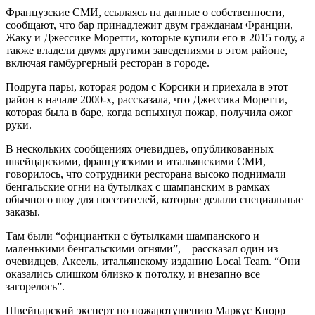
Французские СМИ, ссылаясь на данные о собственности,
сообщают, что бар принадлежит двум гражданам Франции,
Жаку и Джессике Моретти, которые купили его в 2015 году, а
также владели двумя другими заведениями в этом районе,
включая гамбургерный ресторан в городе.
Подруга пары, которая родом с Корсики и приехала в этот
район в начале 2000-х, рассказала, что Джессика Моретти,
которая была в баре, когда вспыхнул пожар, получила ожог
руки.
В нескольких сообщениях очевидцев, опубликованных
швейцарскими, французскими и итальянскими СМИ,
говорилось, что сотрудники ресторана высоко поднимали
бенгальские огни на бутылках с шампанским в рамках
обычного шоу для посетителей, которые делали специальные
заказы.
Там были “официантки с бутылками шампанского и
маленькими бенгальскими огнями”, – рассказал один из
очевидцев, Аксель, итальянскому изданию Local Team. “Они
оказались слишком близко к потолку, и внезапно все
загорелось”.
Швейцарский эксперт по пожаротушению Маркус Кнорр