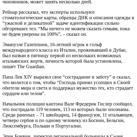
чиновников, может занять несколько дней.
Рейнар рассказал, что эксперты используют
стоматологические карты, образцы ДНК и описания одежды в
“ужасной и деликатной” задаче идентификации сильно
обгоревших тел. “Мы ничего не можем сказать семьям, пока
не будем уверены на 100%”, – сказал он.
Эмануэле Галеппини, 16-летний игрок в гольф
международного класса из Италии, проживавший в Дубае,
был назван в пятницу первой из нескольких возможных
итальянских жертв, личность которой была установлена,
пишет The Guardian.
Папа Лев XIV выразил свое “сострадание и заботу” и сказал,
что молится о том, чтобы “Господь принял усопших в Своей
обители мира и света и поддержал мужество тех, кто страдает
сердцем или телом”.
Начальник полиции кантона Вале Фредерик Гислер сообщил,
что пострадали 119 человек, 113 из которых были опознаны.
Среди раненых – 71 швейцарец, 14 французов, 11 итальянцев,
четверо сербов и по одному человеку из Боснии, Бельгии,
Люксембурга, Польши и Португалии.
Эрик Бонвин, директор региональной больницы в Сьоне,