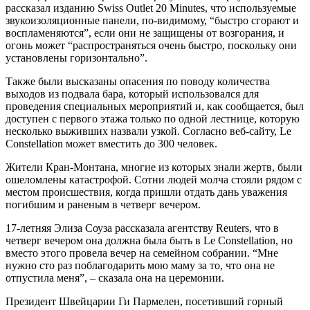
рассказал изданию Swiss Outlet 20 Minutes, что используемые
звукоизоляционные панели, по-видимому, “быстро сгорают и
воспламеняются”, если они не защищены от возгорания, и
огонь может “распространяться очень быстро, поскольку они
установлены горизонтально”.
Также были высказаны опасения по поводу количества
выходов из подвала бара, который использовался для
проведения специальных мероприятий и, как сообщается, был
доступен с первого этажа только по одной лестнице, которую
несколько выживших назвали узкой. Согласно веб-сайту, Le
Constellation может вместить до 300 человек.
Жители Кран-Монтана, многие из которых знали жертв, были
ошеломлены катастрофой. Сотни людей молча стояли рядом с
местом происшествия, когда пришли отдать дань уважения
погибшим и раненым в четверг вечером.
17-летняя Элиза Соуза рассказала агентству Reuters, что в
четверг вечером она должна была быть в Le Constellation, но
вместо этого провела вечер на семейном собрании. “Мне
нужно сто раз поблагодарить мою маму за то, что она не
отпустила меня”, – сказала она на церемонии.
Президент Швейцарии Ги Пармелен, посетивший горный