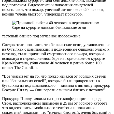
горнолыжном курорте стали бенгальские огни, зажженные
под потолком. Видеозапись и показания свидетелей
показывают, что пожар, унесший жизни около 40 человек,
возник “очень быстро”, утверждает прокурор.
тестовый баннер под заглавное изображение
Следователи полагают, что бенгальские огни, установленные
на бутылках с шампанским и поднесенные слишком близко к
потолку, стали причиной смертоносного пожара, который
вспыхнул в переполненном баре на горнолыжном курорте
Кран-Монтана, убив около 40 человек и ранив более 100,
пишет The Guardian.
“Все указывает на то, что пожар начался от горящих свечей
или ”бенгальских огней”, которые были прикреплены к
бутылкам из-под шампанского, – заявила в пятницу прокурор
Беатрис Пиллу. — Они горели слишком близко к потолку”.
Прокурор Пиллу заявила на пресс-конференции в городе
Сьон, расположенном примерно в 25 км от горного курорта,
что видеозапись с мобильного телефона и показания
свидетелей показали, что “начался быстрый, очень быстрый и