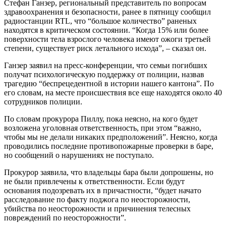
Стефан Ганзер, региональный представитель по вопросам
здравоохранения и безопасности, ранее в пятницу сообщил
радиостанции RTL, что “большое количество” раненых
находятся в критическом состоянии. “Когда 15% или более
поверхности тела взрослого человека имеют ожоги третьей
степени, существует риск летального исхода”, – сказал он.
Ганзер заявил на пресс-конференции, что семьи погибших
получат психологическую поддержку от полиции, назвав
трагедию “беспрецедентной в истории нашего кантона”. По
его словам, на месте происшествия все еще находятся около 40
сотрудников полиции.
По словам прокурора Пиллу, пока неясно, на кого будет
возложена уголовная ответственность, при этом “важно,
чтобы мы не делали никаких предположений”. Неясно, когда
проводились последние противопожарные проверки в баре,
но сообщений о нарушениях не поступало.
Прокурор заявила, что владельцы бара были допрошены, но
не были привлечены к ответственности. Если будут
основания подозревать их в причастности, “будет начато
расследование по факту поджога по неосторожности,
убийства по неосторожности и причинения телесных
повреждений по неосторожности”.