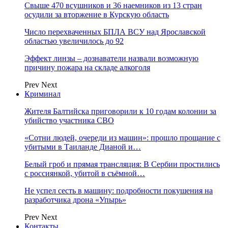
Свыше 470 всушников и 36 наемников из 13 стран
осудили за вторжение в Курскую область
Число перехваченных БПЛА ВСУ над Ярославской
областью увеличилось до 92
Эффект линзы – дознаватели назвали возможную
причину пожара на складе алкоголя
Prev
Next
Криминал
Жителя Балтийска приговорили к 10 годам колонии за
убийство участника СВО
«Сотни людей, очереди из машин»: прошло прощание с
убитыми в Таиланде Дианой и…
Белый гроб и прямая трансляция: В Сербии простились
с россиянкой, убитой в съёмной…
Не успел сесть в машину: подробности покушения на
разработчика дрона «Упырь»
Prev
Next
Контакты