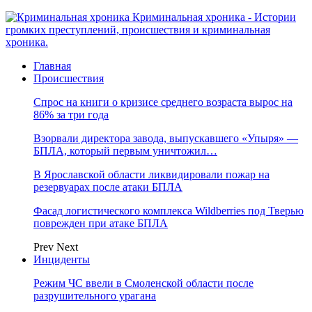
Криминальная хроника - Истории
громких преступлений, происшествия и криминальная
хроника.
Главная
Происшествия
Спрос на книги о кризисе среднего возраста вырос на
86% за три года
Взорвали директора завода, выпускавшего «Упыря» —
БПЛА, который первым уничтожил…
В Ярославской области ликвидировали пожар на
резервуарах после атаки БПЛА
Фасад логистического комплекса Wildberries под Тверью
поврежден при атаке БПЛА
Prev
Next
Инциденты
Режим ЧС ввели в Смоленской области после
разрушительного урагана