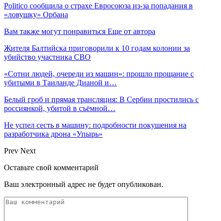
Politico сообщила о страхе Евросоюза из-за попадания в
«ловушку» Орбана
Вам также могут понравиться
Еще от автора
Жителя Балтийска приговорили к 10 годам колонии за
убийство участника СВО
«Сотни людей, очереди из машин»: прошло прощание с
убитыми в Таиланде Дианой и…
Белый гроб и прямая трансляция: В Сербии простились с
россиянкой, убитой в съёмной…
Не успел сесть в машину: подробности покушения на
разработчика дрона «Упырь»
Prev
Next
Оставьте свой комментарий
Ваш электронный адрес не будет опубликован.