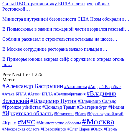
Силы ПВО отразили атаку БПЛА в четырех районах
Ростовской…
Министра внутренней безопасности США Ноэм обокрали в…
В Подмосковье в здании пожарной части взорвался газовый…
Собянин рассказал о строительстве эстакады на шоссе…
В Москве сотруднице ресторана зажало пальцы в…
В Приморье юноша вскрыл сейф с оружием и открыл огонь
по…
Prev
Next
1 из 1 226
Метки
#Александр Бастрыкин
#Альпинизм
#Андрей Воробьев
#Владимир
#Атака БПЛА
#Атаки БПЛА
#Великобритания
Зеленский
#Владимир Путин
#Владимир Сальдо
#Громкое убийство
#Дональд Трамп
#Екатеринбург
#Индия
#Иркутская область
#Казахстан
#Киев
#Красноярский край
#Москва
#МЧС
#Крым
#Министерство обороны
#Московская область
#Новосибирск
#Олег Царев
#Омск
#Пермь