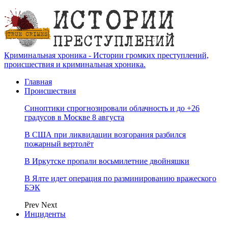
Криминальная хроника - Истории громких преступлений,
происшествия и криминальная хроника.
Главная
Происшествия
Синоптики спрогнозировали облачность и до +26
градусов в Москве 8 августа
В США при ликвидации возгорания разбился
пожарный вертолёт
В Иркутске пропали восьмилетние двойняшки
В Ялте идет операция по разминированию вражеского
БЭК
Prev
Next
Инциденты