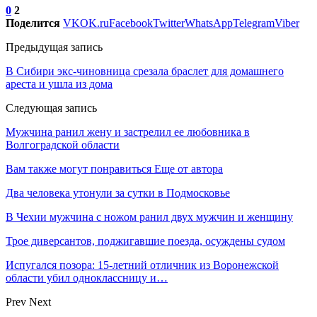
0
2
Поделится
VK
OK.ru
Facebook
Twitter
WhatsApp
Telegram
Viber
Предыдущая запись
В Сибири экс-чиновница срезала браслет для домашнего
ареста и ушла из дома
Следующая запись
Мужчина ранил жену и застрелил ее любовника в
Волгоградской области
Вам также могут понравиться
Еще от автора
Два человека утонули за сутки в Подмосковье
В Чехии мужчина с ножом ранил двух мужчин и женщину
Трое диверсантов, поджигавшие поезда, осуждены судом
Испугался позора: 15-летний отличник из Воронежской
области убил одноклассницу и…
Prev
Next