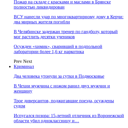
Пожар на складе с красками и маслами в Брянске
полностью ликвидирован
ВСУ нанесли удар по многоквартирному дому в Керчи:
два мирных жителя погибли
В Челябинске задержан тренер по гандболу, который
мог растлить десятки учеников
Осужден «химик», сваривший в подпольной
лаборатории более 1,6 кг наркотика
Prev
Next
Криминал
Два человека утонули за сутки в Подмосковье
В Чехии мужчина с ножом ранил двух мужчин и
женщину
Трое диверсантов, поджигавшие поезда, осуждены
судом
Испугался позора: 15-летний отличник из Воронежской
области убил одноклассницу и…