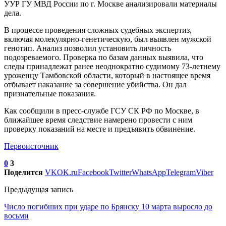
УУР ГУ МВД России по г. Москве анализировали материалы
дела.
В процессе проведения сложных судебных экспертиз,
включая молекулярно-генетическую, был выявлен мужской
генотип. Анализ позволил установить личность
подозреваемого. Проверка по базам данных выявила, что
следы принадлежат ранее неоднократно судимому 73-летнему
уроженцу Тамбовской области, который в настоящее время
отбывает наказание за совершение убийства. Он дал
признательные показания.
Как сообщили в пресс-службе ГСУ СК РФ по Москве, в
ближайшее время следствие намерено провести с ним
проверку показаний на месте и предъявить обвинение.
Первоисточник
0
3
Поделится
VK
OK.ru
Facebook
Twitter
WhatsApp
Telegram
Viber
Предыдущая запись
Число погибших при ударе по Брянску 10 марта выросло до
восьми