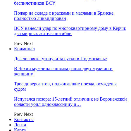
беспилотников ВСУ
Пожар на складе с красками и маслами в Брянске
полностью ликвидирован
ВСУ нанесли удар по многоквартирному дому в Керчи:
два мирных жителя погибли
Prev
Next
Криминал
Два человека утонули за сутки в Подмосковье
В Чехии мужчина с ножом ранил двух мужчин и
женщину
Трое диверсантов, поджигавшие поезда, осуждены
судом
Испугался позора: 15-летний отличник из Воронежской
области убил одноклассницу и…
Prev
Next
Контакты
Лента
Карта