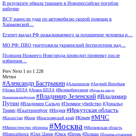
В результате обвала траншеи в Новороссийске погибли
рабочие
ВСУ нанесли удар по автомобилю скорой помощи в
Харьковской…
Египет выдал РФ разыскиваемого за похищение человека и…
МО РФ: ПВО уничтожила украинский беспилотник над…
Полиция Нижнего Новгорода проводит проверку после
избиения…
Prev
Next
1 из 1 228
Метки
#Александр Бастрыкин
#Альпинизм
#Андрей Воробьев
#Атака БПЛА
#Атаки БПЛА
#Великобритания
#Взрыв на заводе
#Владимир Зеленский
#Владимир
Нижнекамскнефтехим
Путин
#Владимир Сальдо
#Громкое убийство
#Дональд
#Иркутская область
Трамп
#Екатеринбург
#Индия
#МЧС
#Крым
#Казахстан
#Киев
#Красноярский край
#Москва
#Министерство обороны
#Московская область
#Новосибирск
#Олег Царев
#Омск
#Пермь
#Польша
#Попытка отравления