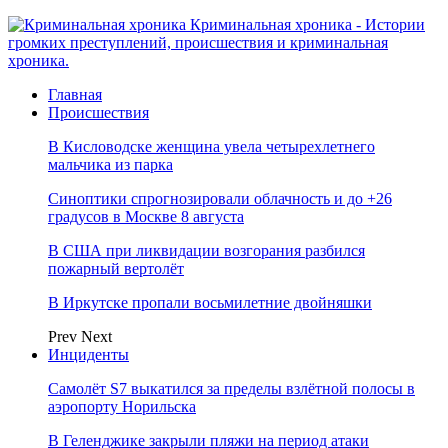
Криминальная хроника - Истории
громких преступлений, происшествия и криминальная
хроника.
Главная
Происшествия
В Кисловодске женщина увела четырехлетнего
мальчика из парка
Синоптики спрогнозировали облачность и до +26
градусов в Москве 8 августа
В США при ликвидации возгорания разбился
пожарный вертолёт
В Иркутске пропали восьмилетние двойняшки
Prev
Next
Инциденты
Самолёт S7 выкатился за пределы взлётной полосы в
аэропорту Норильска
В Геленджике закрыли пляжи на период атаки