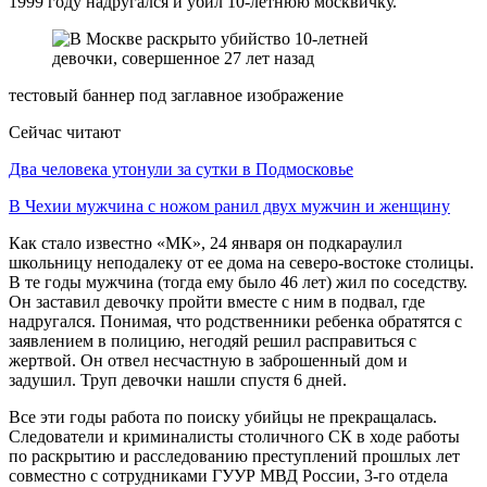
1999 году надругался и убил 10-летнюю москвичку.
тестовый баннер под заглавное изображение
Сейчас читают
Два человека утонули за сутки в Подмосковье
В Чехии мужчина с ножом ранил двух мужчин и женщину
Как стало известно «МК», 24 января он подкараулил
школьницу неподалеку от ее дома на северо-востоке столицы.
В те годы мужчина (тогда ему было 46 лет) жил по соседству.
Он заставил девочку пройти вместе с ним в подвал, где
надругался. Понимая, что родственники ребенка обратятся с
заявлением в полицию, негодяй решил расправиться с
жертвой. Он отвел несчастную в заброшенный дом и
задушил. Труп девочки нашли спустя 6 дней.
Все эти годы работа по поиску убийцы не прекращалась.
Следователи и криминалисты столичного СК в ходе работы
по раскрытию и расследованию преступлений прошлых лет
совместно с сотрудниками ГУУР МВД России, 3-го отдела