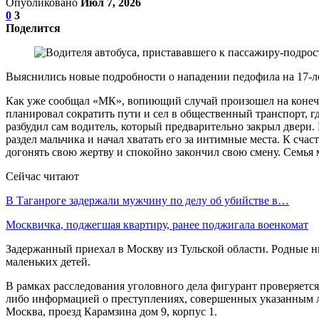
Опубликовано
Июл 7, 2026
0
3
Поделится
Выяснились новые подробности о нападении педофила на 17-ле
Как уже сообщал «МК», вопиющий случай произошел на конечн
планировал сократить пути и сел в общественный транспорт, г
разбудил сам водитель, который предварительно закрыл двери
раздел мальчика и начал хватать его за интимные места. К сча
догонять свою жертву и спокойно закончил свою смену. Семья 
Сейчас читают
В Таганроге задержали мужчину по делу об убийстве в…
Москвичка, поджегшая квартиру, ранее поджигала военкомат
Задержанный приехал в Москву из Тульской области. Родные н
маленьких детей.
В рамках расследования уголовного дела фигурант проверяется
либо информацией о преступлениях, совершенных указанным л
Москва, проезд Карамзина дом 9, корпус 1.