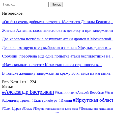
Интересное:
«Он был очень добрым»: история 18-летнего Данилы Белкина
Житель Алтая пытался изнасиловать девочку и при задержан
Два человека погибли в результате атаки дронов в Московско
Девочка, которую отец выбросил из окна в Уфе, находится в…
Собянин: пресечена еще одна попытка атаки беспилотника на
«Нам скрывать нечего»: Казахстан нашел странности в…
В Томске женщину задержали за кражу 30 кг мяса из магазина
Prev
Next
1 из 1 224
Метки
#Александр Бастрыкин
#Альпинизм
#Андрей Воробьев
#Ата
#Иркутская облас
#Дональд Трамп
#Екатеринбург
#Индия
#Олег Царев
#Омск
#Пермь
#Польша
#Покушение на Ермолаева
#Попытка отра