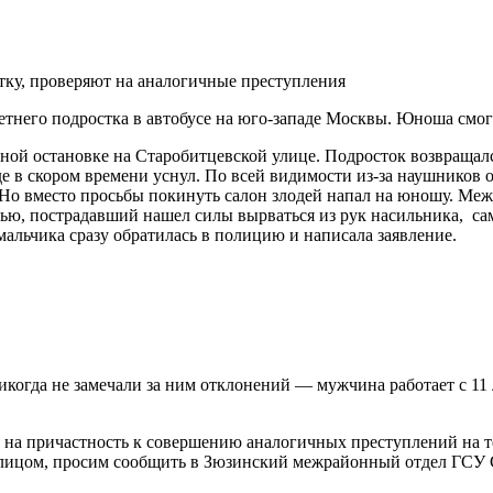
тнего подростка в автобусе на юго-западе Москвы. Юноша смог 
ой остановке на Старобитцевской улице. Подросток возвращалс
де в скором времени уснул. По всей видимости из-за наушников 
. Но вместо просьбы покинуть салон злодей напал на юношу. Ме
стью, пострадавший нашел силы вырваться из рук насильника, са
мальчика сразу обратилась в полицию и написала заявление.
икогда не замечали за ним отклонений — мужчина работает с 11
 на причастность к совершению аналогичных преступлений на те
ицом, просим сообщить в Зюзинский межрайонный отдел ГСУ СКР