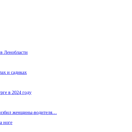
 в Ленобласти
ах и садиках
рге в 2024 году
а избил женщины-водителя…
а ноге