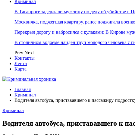
Криминал
В Таганроге задержали мужчину по делу об убийстве в Пе
Москвичка, поджегшая квартиру, ранее поджигала военк
Перекрыл дорогу и набросился с кулаками: В Кирове м
В столичном водоеме найден труп молодого человека с г
Prev
Next
Контакты
Лента
Карта
Главная
Криминал
Водителя автобуса, пристававшего к пассажиру-подростк
Криминал
Водителя автобуса, пристававшего к п