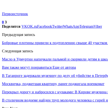
Первоисточник
0
3
Поделится
VK
OK.ru
Facebook
Twitter
WhatsApp
Telegram
Viber
Предыдущая запись
Бобровые плотины привели к подтоплению свыше 40 участков
Следующая запись
Масло в Удмуртии напичкали пальмой и скормили детям в школ
Вам также могут понравиться
Еще от автора
В Таганроге задержали мужчину по делу об убийстве в Петербу
Москвичка, поджегшая квартиру, ранее поджигала военкомат
Перекрыл дорогу и набросился с кулаками: В Кирове мужчин
В столичном водоеме найден труп молодого человека с гирей н