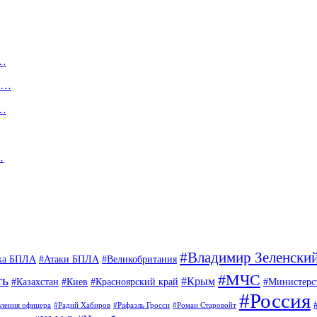
,…
ии…
й…
…
#Владимир Зеленски
ка БПЛА
#Атаки БПЛА
#Великобритания
#МЧС
ть
#Крым
#Казахстан
#Киев
#Красноярский край
#Министерс
#Россия
вления офицера
#Радий Хабиров
#Рафаэль Гросси
#Роман Старовойт