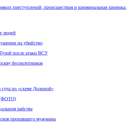
омких преступлений, происшествия и криминальная хроника.
не людей
кушении на убийство
д Тулой после атаки ВСУ
оскву беспилотников
 суда по «схеме Долиной»
а (ФОТО)
уальном рабстве
оисков пропавшего мужчины