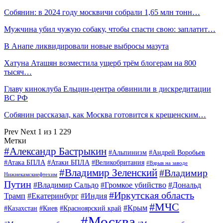
Собянин: в 2024 году москвичи собрали 1,65 млн тонн…
Мужчина убил чужую собаку, чтобы спасти свою: заплатит…
В Анапе ликвидировали новые выбросы мазута
Хатуна Аташян возместила ущерб трём блогерам на 800
тысяч…
Главу киноклуба Ельцин-центра обвинили в дискредитации
ВС РФ
Собянин рассказал, как Москва готовится к крещенским…
Prev
Next
1 из 1 229
Метки
#Александр Бастрыкин
#Альпинизм
#Андрей Воробьев
#Атака БПЛА
#Атаки БПЛА
#Великобритания
#Взрыв на заводе
#Владимир Зеленский
#Владимир
Нижнекамскнефтехим
Путин
#Владимир Сальдо
#Громкое убийство
#Дональд
#Иркутская область
Трамп
#Екатеринбург
#Индия
#МЧС
#Крым
#Казахстан
#Киев
#Красноярский край
#Москва