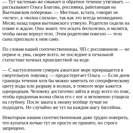
— Тут частенько же смывает и обратное течение утягивает, —
рассказывает Ольга Благова, россиянка, работающая на
Вьетнамском побережье. — Местные, кстати, говорят не
«исчез», а «волна слизала», так как это всегда неожиданно.
Месяц назад парня вьетнамского утянуло. Родители сидели на
пляже и ждали. Они знают, что искать бесполезно, и молятся,
чтобы океан вернул тело. Этим родителям повезло — тело
сына приплыло к ним само.
По словам нашей соотечественницы, ЧП с россиянином — не
первое и, увы, скорее всего, не последнее в печальной
статистике ночных происшествий на воде.
— С наступлением сумерек азиатское море превращается в
смертельную ловушку, — предостерегает Ольга. — Если днем
границы течения хотя бы можно заметить по специфическому
цвету воды или разрыву в волнах, в темноте море кажется
однородным. Человеку достаточно зайти в воду всего по пояс,
чтобы придонная волна сбила его с ног и мгновенно утащила
на глубину. После заката к океану вообще лучше не
подходить. Не случайно же тут на каждом шагу бассейны.
Некоторым нашим соотечественникам даже трудно поверить,
что купаться ночью тут не просто не принято, но строго
запрещено.