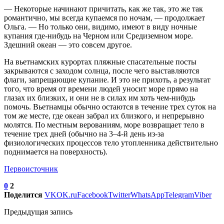
— Некоторые начинают причитать, как же так, это же так
романтично, мы всегда купаемся по ночам, — продолжает
Ольга. — Но только они, видимо, имеют в виду ночные
купания где-нибудь на Черном или Средиземном море.
Здешний океан — это совсем другое.
На вьетнамских курортах пляжные спасательные посты
закрываются с заходом солнца, после чего выставляются
флаги, запрещающие купание. И это не прихоть, а результат
того, что время от времени людей уносит море прямо на
глазах их близких, и они не в силах им хоть чем-нибудь
помочь. Вьетнамцы обычно остаются в течение трех суток на
том же месте, где океан забрал их близкого, и непрерывно
молятся. По местным верованиям, море возвращает тело в
течение трех дней (обычно на 3–4-й день из-за
физиологических процессов тело утопленника действительно
поднимается на поверхность).
Первоисточник
0
2
Поделится
VK
OK.ru
Facebook
Twitter
WhatsApp
Telegram
Viber
Предыдущая запись