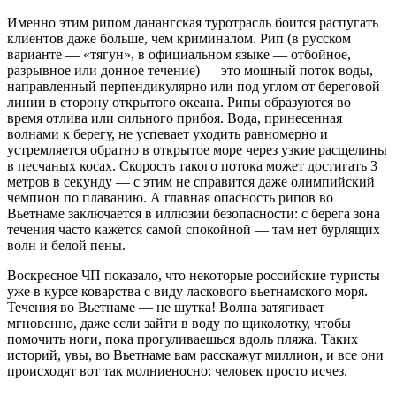
Именно этим рипом данангская туротрасль боится распугать
клиентов даже больше, чем криминалом. Рип (в русском
варианте — «тягун», в официальном языке — отбойное,
разрывное или донное течение) — это мощный поток воды,
направленный перпендикулярно или под углом от береговой
линии в сторону открытого океана. Рипы образуются во
время отлива или сильного прибоя. Вода, принесенная
волнами к берегу, не успевает уходить равномерно и
устремляется обратно в открытое море через узкие расщелины
в песчаных косах. Скорость такого потока может достигать 3
метров в секунду — с этим не справится даже олимпийский
чемпион по плаванию. А главная опасность рипов во
Вьетнаме заключается в иллюзии безопасности: с берега зона
течения часто кажется самой спокойной — там нет бурлящих
волн и белой пены.
Воскресное ЧП показало, что некоторые российские туристы
уже в курсе коварства с виду ласкового вьетнамского моря.
Течения во Вьетнаме — не шутка! Волна затягивает
мгновенно, даже если зайти в воду по щиколотку, чтобы
помочить ноги, пока прогуливаешься вдоль пляжа. Таких
историй, увы, во Вьетнаме вам расскажут миллион, и все они
происходят вот так молниеносно: человек просто исчез.