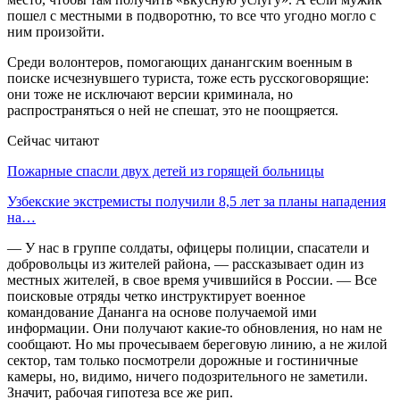
пошел с местными в подворотню, то все что угодно могло с
ним произойти.
Среди волонтеров, помогающих данангским военным в
поиске исчезнувшего туриста, тоже есть русскоговорящие:
они тоже не исключают версии криминала, но
распространяться о ней не спешат, это не поощряется.
Сейчас читают
Пожарные спасли двух детей из горящей больницы
Узбекские экстремисты получили 8,5 лет за планы нападения
на…
— У нас в группе солдаты, офицеры полиции, спасатели и
добровольцы из жителей района, — рассказывает один из
местных жителей, в свое время учившийся в России. — Все
поисковые отряды четко инструктирует военное
командование Дананга на основе получаемой ими
информации. Они получают какие-то обновления, но нам не
сообщают. Но мы прочесываем береговую линию, а не жилой
сектор, там только посмотрели дорожные и гостиничные
камеры, но, видимо, ничего подозрительного не заметили.
Значит, рабочая гипотеза все же рип.