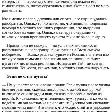
матери, та — персоналу отеля. Сначала они искали его
самостоятельно, потом обратились к нам. Остальное я не могу
разглашать.
Кто именно пропал, девушка или ее отец, все еще не удалось
разобраться. Однако точно известно, что полиция попросила
помощи у местного военного управления, а те выделили
сотню боевых единиц. Однако к вечеру понедельника
никаких следов пропавшего туриста так и не было найдено.
— Правды они не скажут, — на условиях анонимности
рассуждают наши сограждане, живущие на Вьетнамском
побережье. — Только расцвел туризм из России, полетели изо
всех уголков семьями и большими компаниями, не будут
пугать их местными реалиями. Но здесь не Тай, где всегда
солнечно. Тонкости, скажем так, местного климата надо знать.
— Этим не хотят пугать?
— Ну, у нас тут версии всякие ходят. Если мужик после ужина
был нетрезв или, скажем, поссорился с женой или дочкой,
иначе чего они не рядом шли, то жизнеспособна любая из
версий. К «свеженькому и тепленькому» туристу легко могла
подойти милая вьетнамка или ее агент. Русским они сигналят
словами «ням-ням». Это значит, что можно отойти в укромное
место, чтобы там получить «вкусную услугу». А если мужик