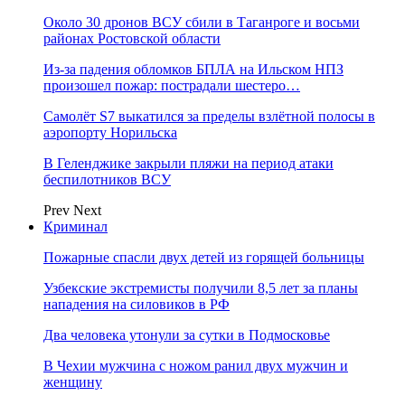
Около 30 дронов ВСУ сбили в Таганроге и восьми
районах Ростовской области
Из-за падения обломков БПЛА на Ильском НПЗ
произошел пожар: пострадали шестеро…
Самолёт S7 выкатился за пределы взлётной полосы в
аэропорту Норильска
В Геленджике закрыли пляжи на период атаки
беспилотников ВСУ
Prev
Next
Криминал
Пожарные спасли двух детей из горящей больницы
Узбекские экстремисты получили 8,5 лет за планы
нападения на силовиков в РФ
Два человека утонули за сутки в Подмосковье
В Чехии мужчина с ножом ранил двух мужчин и
женщину