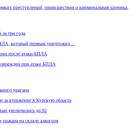
омких преступлений, происшествия и криминальная хроника.
 за три года
БПЛА, который первым уничтожил…
арах после атаки БПЛА
 поврежден при атаке БПЛА
ьного урагана
и за вторжение в Курскую область
ью увеличилось до 92
 пожара на складе алкоголя