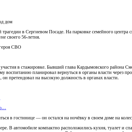
од дом
 трагедии в Сергиевом Посаде. На парковке семейного центра сг
не своего 56-летия.
 участия в стажировке. Бывший глава Кардымовского района См
у воспитанию планировал вернуться в органы власти через про
 он претендовал на высокую должность в органах власти.
…
во…
ься в гостинице — он остался на ночёвку в своем доме на колес
ере. В автомобиле компактно расположились кухня, туалет и сп