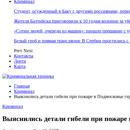
Криминал
Студент, осужденный в Баку с другими россиянами, пере
Жителя Балтийска приговорили к 10 годам колонии за у
«Сотни людей, очереди из машин»: прошло прощание с 
Белый гроб и прямая трансляция: В Сербии простились с
Prev
Next
Контакты
Лента
Карта
Главная
Криминал
Выяснились детали гибели при пожаре в Подмосковье г
Криминал
Выяснились детали гибели при пожаре