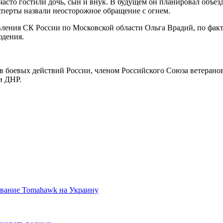
асто гостили дочь, сын и внук. В будущем он планировал объе
перты назвали неосторожное обращение с огнем.
ения СК России по Московской области Ольга Врадий, по факту
юдения.
ов боевых действий России, членом Российского Союза ветеран
и ДНР.
ование Tomahawk на Украину