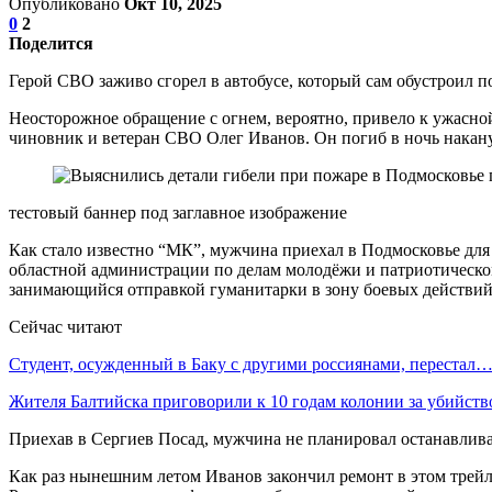
Опубликовано
Окт 10, 2025
0
2
Поделится
Герой СВО заживо сгорел в автобусе, который сам обустроил п
Неосторожное обращение с огнем, вероятно, привело к ужасной
чиновник и ветеран СВО Олег Иванов. Он погиб в ночь накану
тестовый баннер под заглавное изображение
Как стало известно “МК”, мужчина приехал в Подмосковье для
областной администрации по делам молодёжи и патриотическом
занимающийся отправкой гуманитарки в зону боевых действий,
Сейчас читают
Студент, осужденный в Баку с другими россиянами, перестал
Жителя Балтийска приговорили к 10 годам колонии за убийст
Приехав в Сергиев Посад, мужчина не планировал останавливат
Как раз нынешним летом Иванов закончил ремонт в этом трейл