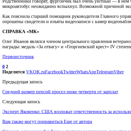
Родственники говорят, фургончик был очень уютный — в нем ч
микроавтобус неожиданно вспыхнул. Возможной причиной экс
Как пояснила старший помощник руководителя Главного управл
опрошены свидетели и изъяты видеозаписи с камер видеонабл
СПРАВКА «МК»
Олег Иванов являлся членом центрального правления ветеран
награды: медаль «За отвагу» и «Георгиевский крест» IV степен
Первоисточник
0
2
Поделится
VK
OK.ru
Facebook
Twitter
WhatsApp
Telegram
Viber
Предыдущая запись
Средний размер пенсий просел ниже четверти от зарплат
Следующая запись
Эксперт Яковенко: США возложат ответственность за использ
Вам также могут понравиться
Еще от автора