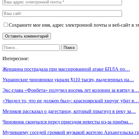
Сохраните мое имя, адрес электронной почты и веб-сайт в э
Интересное:
Женщина пострадала при массированной атаке БПЛА по…
Украинские чиновники украли $110 тысяч, выделенных на…
Экс-глава «Фонбета» получил восемь лет колонии за взятку в…
«Увидел то, что не должен был»: красноярский хирург убит в…
Меликов рассказал о дагестанце, который прыгнул в реку за…
Чиновник скончался перед приездом невесты из-за приёма…
Мучившему соседей громкой музыкой жителю Архангельска г