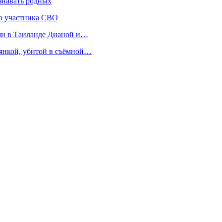
знавать родных
во участника СВО
ми в Таиланде Дианой и…
иянкой, убитой в съёмной…