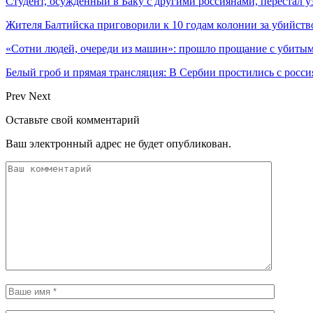
Студент, осужденный в Баку с другими россиянами, перестал у
Жителя Балтийска приговорили к 10 годам колонии за убийст
«Сотни людей, очереди из машин»: прошло прощание с убиты
Белый гроб и прямая трансляция: В Сербии простились с росс
Prev
Next
Оставьте свой комментарий
Ваш электронный адрес не будет опубликован.