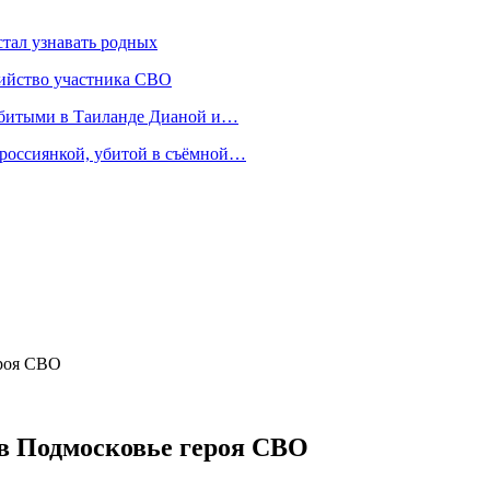
стал узнавать родных
бийство участника СВО
убитыми в Таиланде Дианой и…
 россиянкой, убитой в съёмной…
ероя СВО
 в Подмосковье героя СВО