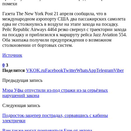
помехи
Газета The New York Post 21 апреля сообщила, что в
международном аэропорту США два пассажирских самолета
едва не столкнулись в воздухе на этапе захода на посадку.
Рейс Republic Airways 4464 резко свернул с траектории захода
на посадку и приблизился к маршруту рейса Jazz Aviation 554.
Оба экипажа получили предупреждения о возможном
столкновении от бортовых систем.
Источник
0
3
Поделится
VK
OK.ru
Facebook
Twitter
WhatsApp
Telegram
Viber
Предыдущая запись
Мэра Уфы отпустили из-под стражи из-за серьёзных
нарушений закона
Следующая запись
Подросток-зацепер пострадал, сорвавшись с кабины
электрички
Вам также могут понравиться
Еще от автора