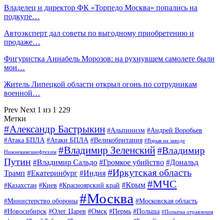
Владелец и директор ФК «Торпедо Москва» попались на
подкупе…
Автоэксперт дал советы по выгодному приобретению и
продаже…
Фигуристка Аннабель Морозов: на рухнувшем самолете были
мои…
Житель Липецкой области открыл огонь по сотрудникам
военной…
Prev
Next
1 из 1 229
Метки
#Александр Бастрыкин
#Альпинизм
#Андрей Воробьев
#Атака БПЛА
#Атаки БПЛА
#Великобритания
#Взрыв на заводе
#Владимир Зеленский
#Владимир
Нижнекамскнефтехим
Путин
#Владимир Сальдо
#Громкое убийство
#Дональд
#Иркутская область
Трамп
#Екатеринбург
#Индия
#МЧС
#Крым
#Казахстан
#Киев
#Красноярский край
#Москва
#Министерство обороны
#Московская область
#Новосибирск
#Олег Царев
#Омск
#Пермь
#Польша
#Попытка отравления