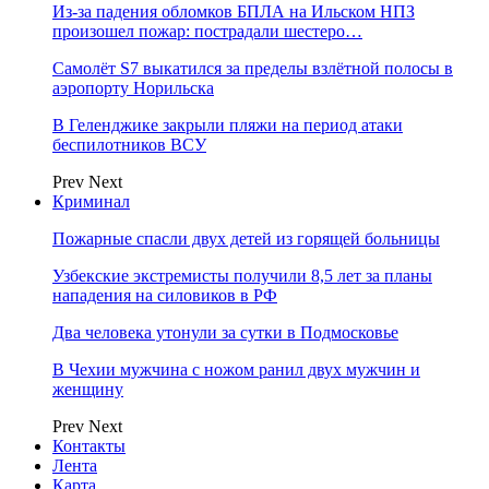
Из-за падения обломков БПЛА на Ильском НПЗ
произошел пожар: пострадали шестеро…
Самолёт S7 выкатился за пределы взлётной полосы в
аэропорту Норильска
В Геленджике закрыли пляжи на период атаки
беспилотников ВСУ
Prev
Next
Криминал
Пожарные спасли двух детей из горящей больницы
Узбекские экстремисты получили 8,5 лет за планы
нападения на силовиков в РФ
Два человека утонули за сутки в Подмосковье
В Чехии мужчина с ножом ранил двух мужчин и
женщину
Prev
Next
Контакты
Лента
Карта