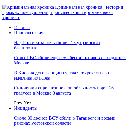
Криминальная хроника - Истории
громких преступлений, происшествия и криминальная
хроника.
Главная
Происшествия
Над Россией за ночь сбили 153 украинских
беспилотника
Силы ПВО сбили еще семь беспилотников на подлете к
Москве
В Кисловодске женщина увела четырехлетнего
мальчика из парка
Синоптики спрогнозировали облачность и до +26
градусов в Москве 8 августа
Prev
Next
Инциденты
Около 30 дронов ВСУ сбили в Таганроге и восьми
районах Ростовской области