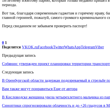
18-летнему избитому парню, который только недавно пришёл в с
периода.
Вот так, благодаря современным гаджетам и горячему нраву, ба
главной героиней, пожалуй, самого громкого криминального с
Перед свиданием не забываем проверить паспорт!
0
1
Поделится
VK
OK.ru
Facebook
Twitter
WhatsApp
Telegram
Viber
Предыдущая запись
Собянин: утвержден проект планировки территории транспорт
Следующая запись
В Оренбургской области задержан подозреваемый в стрельбе 
Вам также могут понравиться
Еще от автора
В Кисловодске женщина увела четырехлетнего мальчика из па
Синоптики спрогнозировали облачность и до +26 градусов в Мо