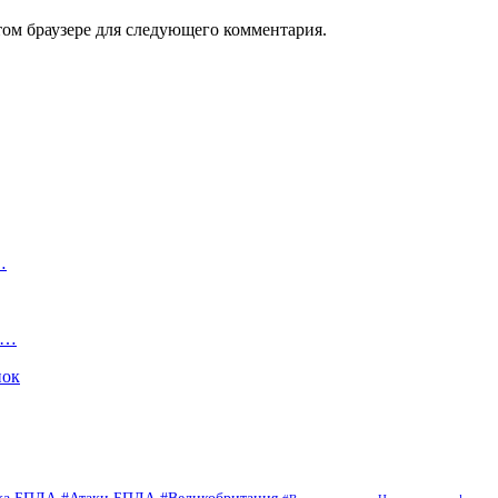
том браузере для следующего комментария.
…
х…
нок