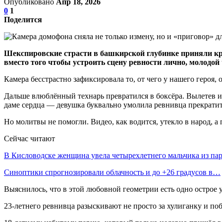
Опубликовано
Апр 18, 2026
0
1
Поделится
Шекспировские страсти в башкирской глубинке приняли кру
вместо того чтобы устроить сцену ревности лично, молодой
Камера бесстрастно зафиксировала то, от чего у нашего героя,
Дальше влюблённый технарь превратился в боксёра. Вылетев из
даме сердца — девушка буквально умолила ревнивца прекратить
Но молитвы не помогли. Видео, как водится, утекло в народ, 
Сейчас читают
В Кисловодске женщина увела четырехлетнего мальчика из па
Синоптики спрогнозировали облачность и до +26 градусов в…
Выяснилось, что в этой любовной геометрии есть одно острое у
23-летнего ревнивца разыскивают не просто за хулиганку и по