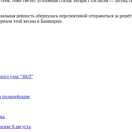
ебя, тоже светит уголовная статья. Возраст согласия — штука с
нальная ревность обернулась перспективой отправиться за решёт
ериала этой весны в Башкирии.
ного узла “ЗИЛ”
по полицейским
рка
скве 8 августа