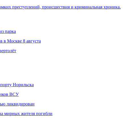
омких преступлений, происшествия и криминальная хроника.
из парка
в в Москве 8 августа
вертолёт
опорту Норильска
ников ВСУ
стью ликвидирован
два мирных жителя погибли