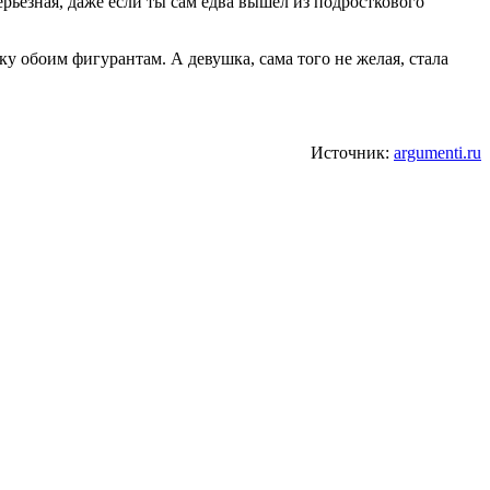
ерьёзная, даже если ты сам едва вышел из подросткового
ку обоим фигурантам. А девушка, сама того не желая, стала
Источник:
argumenti.ru