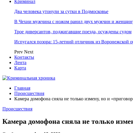
Криминал
Два человека утонули за сутки в Подмосковье
В Чехии мужчина с ножом ранил двух мужчин и женщин
Трое диверсантов, поджигавшие поезда, осуждены судом
Испугался позора: 15-летний отличник из Воронежской 
Prev
Next
Контакты
Лента
Карта
Главная
Происшествия
Камера домофона сняла не только измену, но и «приговор
Происшествия
Камера домофона сняла не только измен