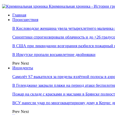
Криминальная хроника - Истории гр
Главная
Происшествия
В Кисловодске женщина увела четырехлетнего мальчика 
Синоптики спрогнозировали облачность и до +26 градусо
В США при ликвидации возгорания разбился пожарный 
В Иркутске пропали восьмилетние двойняшки
Prev
Next
Инциденты
Самолёт S7 выкатился за пределы взлётной полосы в аэр
В Геленджике закрыли пляжи на период атаки беспилот
Пожар на складе с красками и маслами в Брянске полно
ВСУ нанесли удар по многоквартирному дому в Керчи: 
Prev
Next