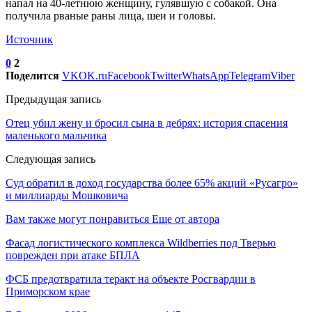
напал на 40-летнюю женщину, гулявшую с собакой. Она
получила рваные раны лица, шеи и головы.
Источник
0
2
Поделится
VK
OK.ru
Facebook
Twitter
WhatsApp
Telegram
Viber
Предыдущая запись
Отец убил жену и бросил сына в дебрях: история спасения
маленького мальчика
Следующая запись
Суд обратил в доход государства более 65% акций «Русагро»
и миллиарды Мошковича
Вам также могут понравиться
Еще от автора
Фасад логистического комплекса Wildberries под Тверью
поврежден при атаке БПЛА
ФСБ предотвратила теракт на объекте Росгвардии в
Приморском крае