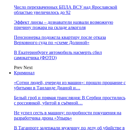
Число перехваченных БПЛА ВСУ над Ярославской
областью увеличилось до 92
Эффект линзы – дознаватели назвали возможную
причину пожара на складе алкоголя
Пенсионерка подожгла квартиру после отказа
Верховного суда по «схеме Долиной»
В Екатеринбурге автомобиль насмерть сбил
самокатчика (ФОТО)
Prev
Next
Криминал
«Сотни людей, очереди из машин»: прошло прощание с
убитыми в Таиланде Дианой и…
Белый гроб и прямая трансляция: В Сербии простились
с россиянкой, убитой в съёмной…
Не успел сесть в машину: подробности покушения на
разработчика дрона «Упырь»
В Таганроге задержали мужчину по делу об убийстве в