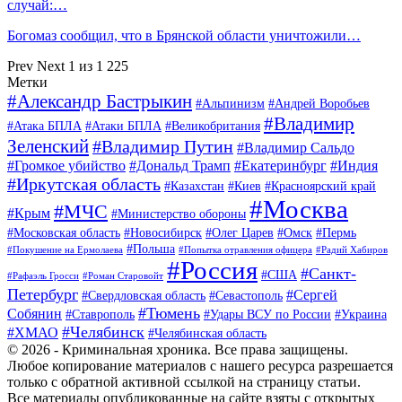
случай:…
Богомаз сообщил, что в Брянской области уничтожили…
Prev
Next
1 из 1 225
Метки
#Александр Бастрыкин
#Альпинизм
#Андрей Воробьев
#Владимир
#Атака БПЛА
#Атаки БПЛА
#Великобритания
Зеленский
#Владимир Путин
#Владимир Сальдо
#Громкое убийство
#Дональд Трамп
#Екатеринбург
#Индия
#Иркутская область
#Казахстан
#Киев
#Красноярский край
#Москва
#МЧС
#Крым
#Министерство обороны
#Московская область
#Новосибирск
#Олег Царев
#Омск
#Пермь
#Польша
#Покушение на Ермолаева
#Попытка отравления офицера
#Радий Хабиров
#Россия
#Санкт-
#США
#Рафаэль Гросси
#Роман Старовойт
Петербург
#Сергей
#Свердловская область
#Севастополь
#Тюмень
Собянин
#Ставрополь
#Удары ВСУ по России
#Украина
#Челябинск
#ХМАО
#Челябинская область
© 2026 - Криминальная хроника. Все права защищены.
Любое копирование материалов с нашего ресурса разрешается
только с обратной активной ссылкой на страницу статьи.
Все материалы опубликованные на сайте взяты с открытых