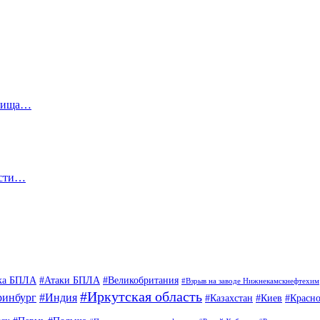
илища…
асти…
ка БПЛА
#Атаки БПЛА
#Великобритания
#Взрыв на заводе Нижнекамскнефтехим
#Иркутская область
ринбург
#Индия
#Казахстан
#Киев
#Красно