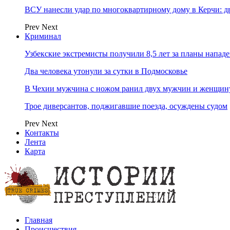
ВСУ нанесли удар по многоквартирному дому в Керчи: 
Prev
Next
Криминал
Узбекские экстремисты получили 8,5 лет за планы напад
Два человека утонули за сутки в Подмосковье
В Чехии мужчина с ножом ранил двух мужчин и женщин
Трое диверсантов, поджигавшие поезда, осуждены судом
Prev
Next
Контакты
Лента
Карта
Главная
Происшествия