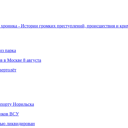
хроника - Истории громких преступлений, происшествия и кри
из парка
в в Москве 8 августа
вертолёт
опорту Норильска
ников ВСУ
стью ликвидирован