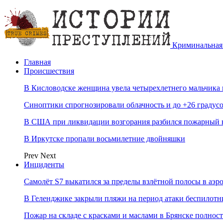
Криминальная 
Главная
Происшествия
В Кисловодске женщина увела четырехлетнего мальчика 
Синоптики спрогнозировали облачность и до +26 градусо
В США при ликвидации возгорания разбился пожарный 
В Иркутске пропали восьмилетние двойняшки
Prev
Next
Инциденты
Самолёт S7 выкатился за пределы взлётной полосы в аэр
В Геленджике закрыли пляжи на период атаки беспилот
Пожар на складе с красками и маслами в Брянске полно