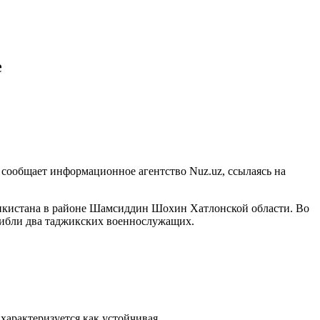
е
 сообщает информационное агентство Nuz.uz, ссылаясь на
икистана в районе Шамсиддин Шохин Хатлонской области. Во
гибли два таджикских военнослужащих.
характеризуется как устойчивая.