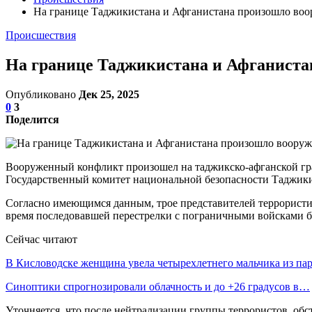
На границе Таджикистана и Афганистана произошло воо
Происшествия
На границе Таджикистана и Афганиста
Опубликовано
Дек 25, 2025
0
3
Поделится
Вооруженный конфликт произошел на таджикско-афганской гран
Государственный комитет национальной безопасности Таджики
Согласно имеющимся данным, трое представителей террорист
время последовавшей перестрелки с пограничными войсками б
Сейчас читают
В Кисловодске женщина увела четырехлетнего мальчика из па
Синоптики спрогнозировали облачность и до +26 градусов в…
Уточняется, что после нейтрализации группы террористов, обс