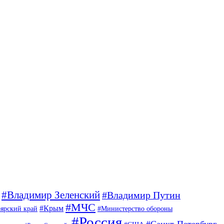
#Владимир Зеленский
#Владимир Путин
#МЧС
#Крым
ярский край
#Министерство обороны
#Россия
#Санкт-Петербург