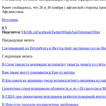
Ранее сообщалось, что 26 и 30 ноября с афганской стороны пр
Афганистана.
Источник
0
3
Поделится
VK
OK.ru
Facebook
Twitter
WhatsApp
Telegram
Viber
Предыдущая запись
Следовавший из Петербурга в Якутск борт экстренно сел во Вн
Следующая запись
В Сочи таксиста задержали за попытку украсть деньги со счёт
Вам также могут понравиться
Еще от автора
В Кисловодске женщина увела четырехлетнего мальчика из па
Синоптики спрогнозировали облачность и до +26 градусов в Мо
В США при ликвидации возгорания разбился пожарный верто
В Иркутске пропали восьмилетние двойняшки