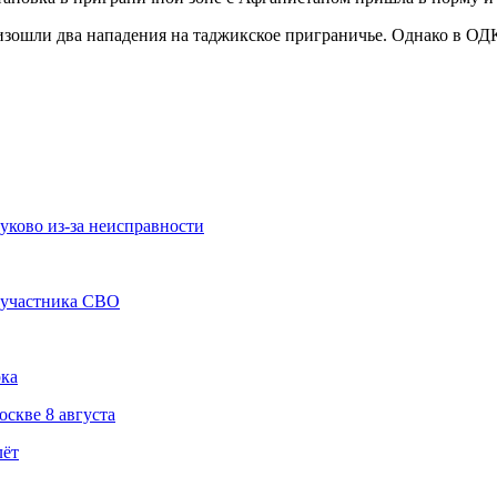
оизошли два нападения на таджикское приграничье. Однако в ОД
уково из-за неисправности
а участника СВО
рка
скве 8 августа
лёт