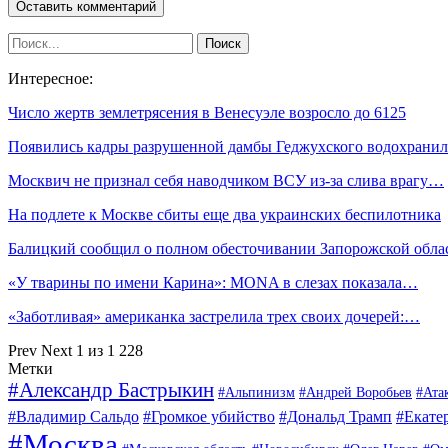
Интересное:
Число жертв землетрясения в Венесуэле возросло до 6125
Появились кадры разрушенной дамбы Геджухского водохран
Москвич не признал себя наводчиком ВСУ из-за слива врагу…
На подлете к Москве сбиты еще два украинских беспилотника
Балицкий сообщил о полном обесточивании Запорожской обл
«У тварины по имени Карина»: MONA в слезах показала…
«Заботливая» американка застрелила трех своих дочерей:…
Prev
Next
1 из 1 228
Метки
#Александр Бастрыкин
#Альпинизм
#Андрей Воробьев
#Ата
#Владимир Сальдо
#Громкое убийство
#Дональд Трамп
#Екате
#Москва