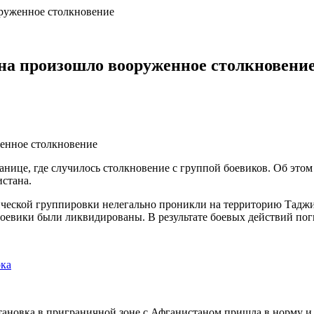
руженное столкновение
на произошло вооруженное столкновени
ице, где случилось столкновение с группой боевиков. Об этом
стана.
ической группировки нелегально проникли на территорию Тадж
оевики были ликвидированы. В результате боевых действий по
рка
тановка в приграничной зоне с Афганистаном пришла в норму и 