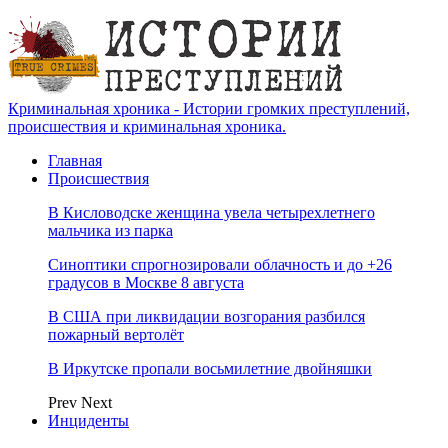
Криминальная хроника - Истории громких преступлений,
происшествия и криминальная хроника.
Главная
Происшествия
В Кисловодске женщина увела четырехлетнего
мальчика из парка
Синоптики спрогнозировали облачность и до +26
градусов в Москве 8 августа
В США при ликвидации возгорания разбился
пожарный вертолёт
В Иркутске пропали восьмилетние двойняшки
Prev
Next
Инциденты