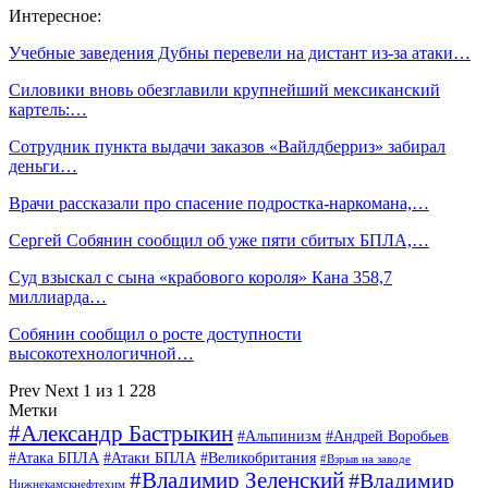
Интересное:
Учебные заведения Дубны перевели на дистант из-за атаки…
Силовики вновь обезглавили крупнейший мексиканский
картель:…
Сотрудник пункта выдачи заказов «Вайлдберриз» забирал
деньги…
Врачи рассказали про спасение подростка-наркомана,…
Сергей Собянин сообщил об уже пяти сбитых БПЛА,…
Суд взыскал с сына «крабового короля» Кана 358,7
миллиарда…
Собянин сообщил о росте доступности
высокотехнологичной…
Prev
Next
1 из 1 228
Метки
#Александр Бастрыкин
#Альпинизм
#Андрей Воробьев
#Атака БПЛА
#Атаки БПЛА
#Великобритания
#Взрыв на заводе
#Владимир Зеленский
#Владимир
Нижнекамскнефтехим