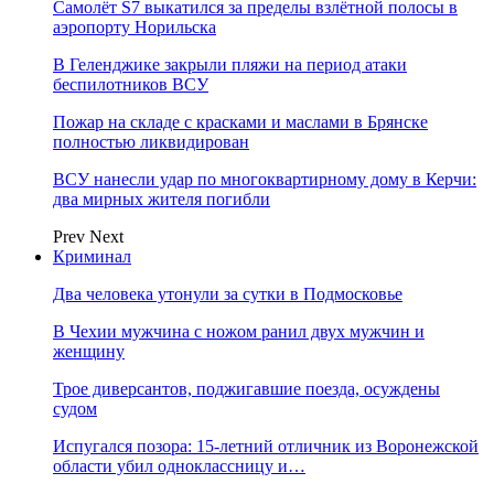
Самолёт S7 выкатился за пределы взлётной полосы в
аэропорту Норильска
В Геленджике закрыли пляжи на период атаки
беспилотников ВСУ
Пожар на складе с красками и маслами в Брянске
полностью ликвидирован
ВСУ нанесли удар по многоквартирному дому в Керчи:
два мирных жителя погибли
Prev
Next
Криминал
Два человека утонули за сутки в Подмосковье
В Чехии мужчина с ножом ранил двух мужчин и
женщину
Трое диверсантов, поджигавшие поезда, осуждены
судом
Испугался позора: 15-летний отличник из Воронежской
области убил одноклассницу и…