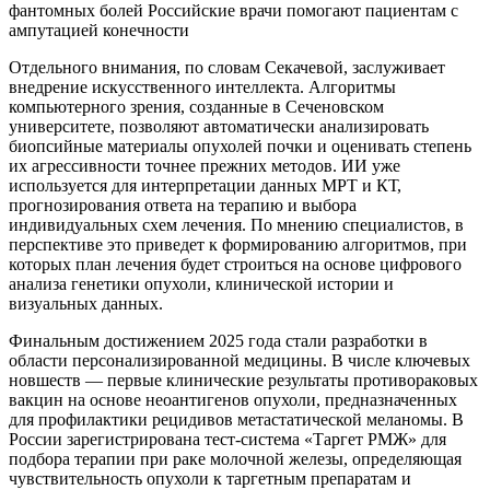
фантомных болей Российские врачи помогают пациентам с
ампутацией конечности
Отдельного внимания, по словам Секачевой, заслуживает
внедрение искусственного интеллекта. Алгоритмы
компьютерного зрения, созданные в Сеченовском
университете, позволяют автоматически анализировать
биопсийные материалы опухолей почки и оценивать степень
их агрессивности точнее прежних методов. ИИ уже
используется для интерпретации данных МРТ и КТ,
прогнозирования ответа на терапию и выбора
индивидуальных схем лечения. По мнению специалистов, в
перспективе это приведет к формированию алгоритмов, при
которых план лечения будет строиться на основе цифрового
анализа генетики опухоли, клинической истории и
визуальных данных.
Финальным достижением 2025 года стали разработки в
области персонализированной медицины. В числе ключевых
новшеств — первые клинические результаты противораковых
вакцин на основе неоантигенов опухоли, предназначенных
для профилактики рецидивов метастатической меланомы. В
России зарегистрирована тест-система «Таргет РМЖ» для
подбора терапии при раке молочной железы, определяющая
чувствительность опухоли к таргетным препаратам и