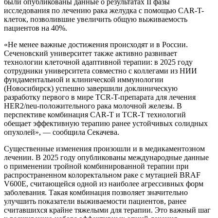
были опубликованы данные о результатах II фазы
исследования по лечению рака желудка с помощью CAR-T-
клеток, позволившие увеличить общую выживаемость
пациентов на 40%.
«Не менее важные достижения происходят и в России.
Сеченовский университет также активно развивает
технологии клеточной адаптивной терапии: в 2025 году
сотрудники университета совместно с коллегами из НИИ
фундаментальной и клинической иммунологии
(Новосибирск) успешно завершили доклиническую
разработку первого в мире TCR-T-препарата для лечения
HER2/neu-положительного рака молочной железы. В
перспективе комбинация CAR-T и TCR-T технологий
обещает эффективную терапию ранее устойчивых солидных
опухолей», — сообщила Секачева.
Существенные изменения произошли и в медикаментозном
лечении. В 2025 году опубликованы международные данные
о применении тройной комбинированной терапии при
распространенном колоректальном раке с мутацией BRAF
V600E, считающейся одной из наиболее агрессивных форм
заболевания. Такая комбинация позволяет значительно
улучшить показатели выживаемости пациентов, ранее
считавшихся крайне тяжелыми для терапии. Это важный шаг