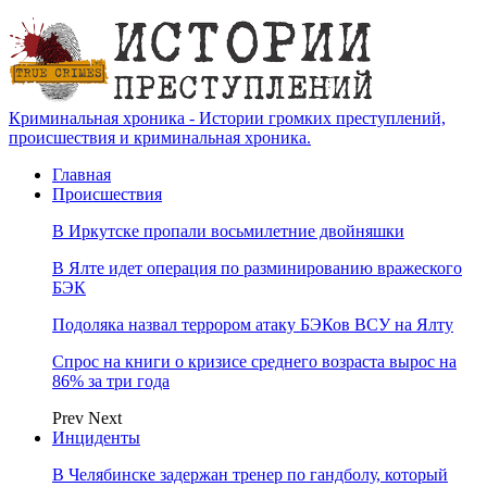
Криминальная хроника - Истории громких преступлений,
происшествия и криминальная хроника.
Главная
Происшествия
В Иркутске пропали восьмилетние двойняшки
В Ялте идет операция по разминированию вражеского
БЭК
Подоляка назвал террором атаку БЭКов ВСУ на Ялту
Спрос на книги о кризисе среднего возраста вырос на
86% за три года
Prev
Next
Инциденты
В Челябинске задержан тренер по гандболу, который