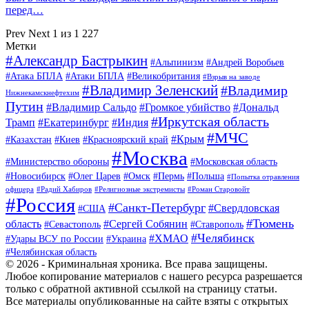
перед…
Prev
Next
1 из 1 227
Метки
#Александр Бастрыкин
#Альпинизм
#Андрей Воробьев
#Атака БПЛА
#Атаки БПЛА
#Великобритания
#Взрыв на заводе
#Владимир Зеленский
#Владимир
Нижнекамскнефтехим
Путин
#Владимир Сальдо
#Громкое убийство
#Дональд
#Иркутская область
Трамп
#Екатеринбург
#Индия
#МЧС
#Крым
#Казахстан
#Киев
#Красноярский край
#Москва
#Министерство обороны
#Московская область
#Новосибирск
#Олег Царев
#Омск
#Пермь
#Польша
#Попытка отравления
офицера
#Радий Хабиров
#Религиозные экстремисты
#Роман Старовойт
#Россия
#Санкт-Петербург
#Свердловская
#США
#Тюмень
область
#Сергей Собянин
#Севастополь
#Ставрополь
#Челябинск
#ХМАО
#Удары ВСУ по России
#Украина
#Челябинская область
© 2026 - Криминальная хроника. Все права защищены.
Любое копирование материалов с нашего ресурса разрешается
только с обратной активной ссылкой на страницу статьи.
Все материалы опубликованные на сайте взяты с открытых