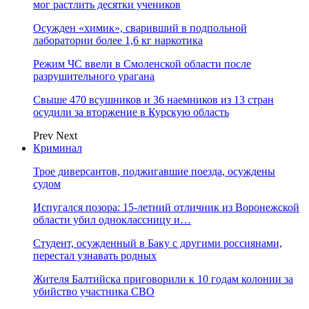
мог растлить десятки учеников
Осужден «химик», сваривший в подпольной
лаборатории более 1,6 кг наркотика
Режим ЧС ввели в Смоленской области после
разрушительного урагана
Свыше 470 всушников и 36 наемников из 13 стран
осудили за вторжение в Курскую область
Prev
Next
Криминал
Трое диверсантов, поджигавшие поезда, осуждены
судом
Испугался позора: 15-летний отличник из Воронежской
области убил одноклассницу и…
Студент, осужденный в Баку с другими россиянами,
перестал узнавать родных
Жителя Балтийска приговорили к 10 годам колонии за
убийство участника СВО