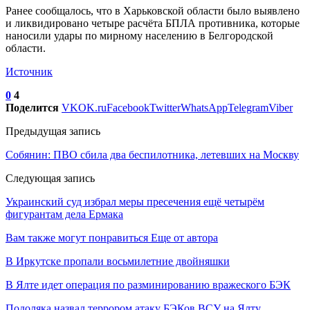
Ранее сообщалось, что в Харьковской области было выявлено
и ликвидировано четыре расчёта БПЛА противника, которые
наносили удары по мирному населению в Белгородской
области.
Источник
0
4
Поделится
VK
OK.ru
Facebook
Twitter
WhatsApp
Telegram
Viber
Предыдущая запись
Собянин: ПВО сбила два беспилотника, летевших на Москву
Следующая запись
Украинский суд избрал меры пресечения ещё четырём
фигурантам дела Ермака
Вам также могут понравиться
Еще от автора
В Иркутске пропали восьмилетние двойняшки
В Ялте идет операция по разминированию вражеского БЭК
Подоляка назвал террором атаку БЭКов ВСУ на Ялту