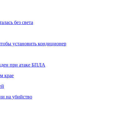
алась без света
 чтобы установить кондиционер
ежден при атаке БПЛА
м крае
ей
ии на убийство