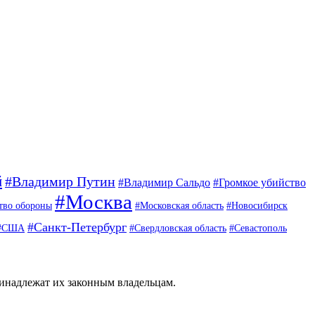
й
#Владимир Путин
#Владимир Сальдо
#Громкое убийство
#Москва
тво обороны
#Московская область
#Новосибирск
#Санкт-Петербург
#США
#Свердловская область
#Севастополь
ринадлежат их законным владельцам.