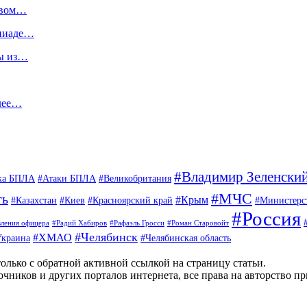
овом…
мпиаде…
ны из…
олее…
#Владимир Зеленски
ка БПЛА
#Атаки БПЛА
#Великобритания
#МЧС
ть
#Крым
#Казахстан
#Киев
#Красноярский край
#Министерс
#Россия
вления офицера
#Радий Хабиров
#Рафаэль Гросси
#Роман Старовойт
#Челябинск
#ХМАО
Украина
#Челябинская область
олько с обратной активной ссылкой на страницу статьи.
чников и других порталов интернета, все права на авторство п