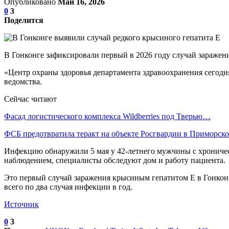
Опубликовано
Май 16, 2026
0
3
Поделится
В Гонконге зафиксировали первый в 2026 году случай заражен
«Центр охраны здоровья департамента здравоохранения сегодн
ведомства.
Сейчас читают
Фасад логистического комплекса Wildberries под Тверью…
ФСБ предотвратила теракт на объекте Росгвардии в Приморс
Инфекцию обнаружили 5 мая у 42-летнего мужчины с хроничес
наблюдением, специалисты обследуют дом и работу пациента.
Это первый случай заражения крысиным гепатитом E в Гонконге
всего по два случая инфекции в год.
Источник
0
3