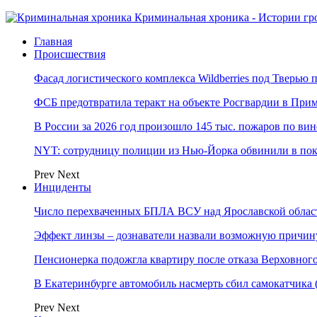
Криминальная хроника - Истории гр
Главная
Происшествия
Фасад логистического комплекса Wildberries под Тверью
ФСБ предотвратила теракт на объекте Росгвардии в При
В России за 2026 год произошло 145 тыс. пожаров по ви
NYT: сотрудницу полиции из Нью-Йорка обвинили в по
Prev
Next
Инциденты
Число перехваченных БПЛА ВСУ над Ярославской област
Эффект линзы – дознаватели назвали возможную причину
Пенсионерка подожгла квартиру после отказа Верховного
В Екатеринбурге автомобиль насмерть сбил самокатчик
Prev
Next