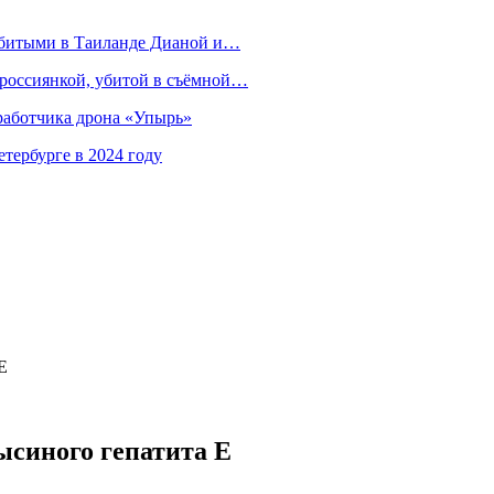
убитыми в Таиланде Дианой и…
 россиянкой, убитой в съёмной…
зработчика дрона «Упырь»
тербурге в 2024 году
E
ысиного гепатита E