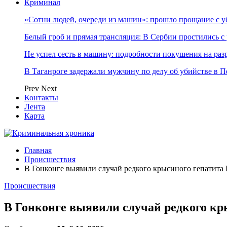
Криминал
«Сотни людей, очереди из машин»: прошло прощание с 
Белый гроб и прямая трансляция: В Сербии простились с
Не успел сесть в машину: подробности покушения на ра
В Таганроге задержали мужчину по делу об убийстве в Пе
Prev
Next
Контакты
Лента
Карта
Главная
Происшествия
В Гонконге выявили случай редкого крысиного гепатита 
Происшествия
В Гонконге выявили случай редкого кр