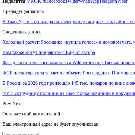
Поделится
VK
OK.ru
Facebook
Twitter
WhatsApp
Telegram
Viber
Предыдущая запись
В Улан-Удэ из-за пожара на электроподстанции часть района ост
Следующая запись
Холодный расчёт: Россиянка «купила голоса» в домовом чате,
Вам также могут понравиться
Еще от автора
Фасад логистического комплекса Wildberries под Тверью повр
ФСБ предотвратила теракт на объекте Росгвардии в Приморско
В России за 2026 год произошло 145 тыс. пожаров по вине люд
NYT: сотрудницу полиции из Нью-Йорка обвинили в покушен
Prev
Next
Оставьте свой комментарий
Ваш электронный адрес не будет опубликован.