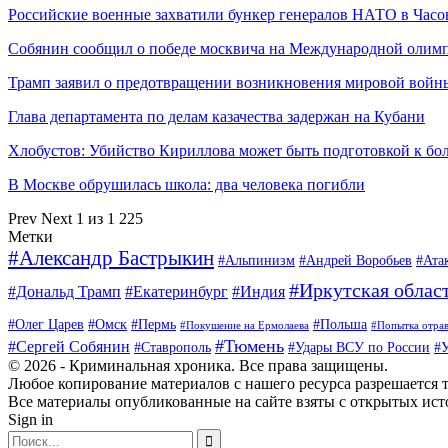
Российские военные захватили бункер генералов НАТО в Час
Собянин сообщил о победе москвича на Международной оли
Трамп заявил о предотвращении возникновения мировой вой
Глава департамента по делам казачества задержан на Кубани
Хлобустов: Убийство Кириллова может быть подготовкой к б
В Москве обрушилась школа: два человека погибли
Prev
Next
1 из 1 225
Метки
#Александр Бастрыкин
#Альпинизм
#Андрей Воробьев
#Ата
#Иркутская облас
#Дональд Трамп
#Екатеринбург
#Индия
#Олег Царев
#Омск
#Пермь
#Польша
#Покушение на Ермолаева
#Попытка отра
#Тюмень
#Сергей Собянин
#Ставрополь
#Удары ВСУ по России
#
© 2026 - Криминальная хроника. Все права защищены.
Любое копирование материалов с нашего ресурса разрешается т
Все материалы опубликованные на сайте взяты с открытых исто
Sign in