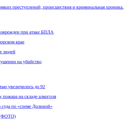
омких преступлений, происшествия и криминальная хроника.
 поврежден при атаке БПЛА
морском крае
не людей
кушении на убийство
ью увеличилось до 92
 пожара на складе алкоголя
 суда по «схеме Долиной»
а (ФОТО)