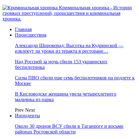
Криминальная хроника - Истории
громких преступлений, происшествия и криминальная
хроника.
Главная
Происшествия
Александр Широкорад: Высотка на Кудринской —
извлекут ли уроки из теракта в ресторане…
Над Россией за ночь сбили 153 украинских
беспилотника
Силы ПВО сбили еще семь беспилотников на подлете к
Москве
В Кисловодске женщина увела четырехлетнего
мальчика из парка
Prev
Next
Инциденты
Около 30 дронов ВСУ сбили в Таганроге и восьми
районах Ростовской области