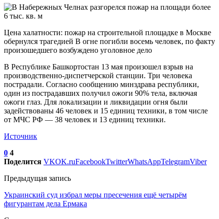
Цена халатности: пожар на строительной площадке в Москве
обернулся трагедией В огне погибли восемь человек, по факту
произошедшего возбуждено уголовное дело
В Республике Башкортостан 13 мая произошел взрыв на
производственно-диспетчерской станции. Три человека
пострадали. Согласно сообщению минздрава республики,
один из пострадавших получил ожоги 90% тела, включая
ожоги глаз. Для локализации и ликвидации огня были
задействованы 46 человек и 15 единиц техники, в том числе
от МЧС РФ — 38 человек и 13 единиц техники.
Источник
0
4
Поделится
VK
OK.ru
Facebook
Twitter
WhatsApp
Telegram
Viber
Предыдущая запись
Украинский суд избрал меры пресечения ещё четырём
фигурантам дела Ермака