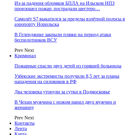
Из-за падения обломков БПЛА на Ильском НПЗ
произошел пожар: пострадали шестеро…
Самолёт S7 выкатился за пределы взлётной полосы в
аэропорту Норильска
В Геленджике закрыли пляжи на период атаки
беспилотников ВСУ
Prev
Next
Криминал
Пожарные спасли двух детей из горящей больницы
Узбекские экстремисты получили 8,5 лет за планы
нападения на силовиков в РФ
Два человека утонули за сутки в Подмосковье
В Чехии мужчина с ножом ранил двух мужчин и
женщину
Prev
Next
Контакты
Лента
Карта