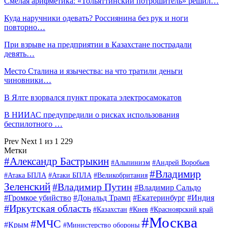
Смелая арифметика: «Тольяттинский потрошитель» решил…
Куда наручники одевать? Россиянина без рук и ноги
повторно…
При взрыве на предприятии в Казахстане пострадали
девять…
Место Сталина и язычества: на что тратили деньги
чиновники…
В Ялте взорвался пункт проката электросамокатов
В НИИАС предупредили о рисках использования
беспилотного …
Prev
Next
1 из 1 229
Метки
#Александр Бастрыкин
#Альпинизм
#Андрей Воробьев
#Владимир
#Атака БПЛА
#Атаки БПЛА
#Великобритания
Зеленский
#Владимир Путин
#Владимир Сальдо
#Громкое убийство
#Дональд Трамп
#Екатеринбург
#Индия
#Иркутская область
#Казахстан
#Киев
#Красноярский край
#Москва
#МЧС
#Крым
#Министерство обороны