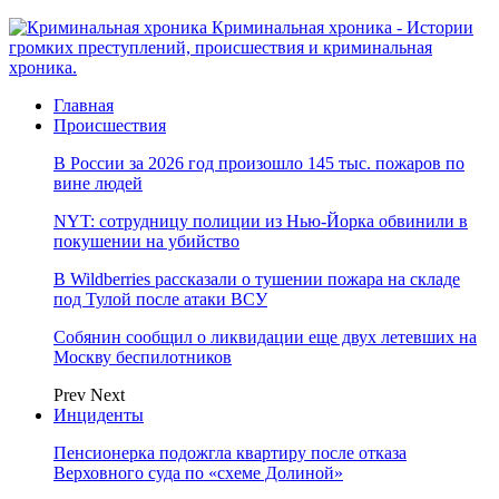
Криминальная хроника - Истории
громких преступлений, происшествия и криминальная
хроника.
Главная
Происшествия
В России за 2026 год произошло 145 тыс. пожаров по
вине людей
NYT: сотрудницу полиции из Нью-Йорка обвинили в
покушении на убийство
В Wildberries рассказали о тушении пожара на складе
под Тулой после атаки ВСУ
Собянин сообщил о ликвидации еще двух летевших на
Москву беспилотников
Prev
Next
Инциденты
Пенсионерка подожгла квартиру после отказа
Верховного суда по «схеме Долиной»