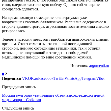
разъяренной гостье. В потасовке она смогла сбить оппонентку
с ног, одержав тактическую победу. Однако собачница не
собиралась сдаваться.
На время покинув помещение, она вернулась уже
вооруженная газовым баллончиком. Распылив содержимое в
сторону администратора, агрессивная посетительница спешно
ретировалась.
Теперь в истории предстоит разобраться правоохранительным
органам. Стоит отметить, что главной пострадавшей
стороной, помимо сотрудницы ветклиники, так и остался
питомец, не получивший в этот день необходимой
медицинской помощи по вине собственной хозяйки.
Источник:
argumenti.ru
0
2
Поделится
VK
OK.ru
Facebook
Twitter
WhatsApp
Telegram
Viber
Предыдущая запись
Москва ежегодно увеличивает объем высокотехнологичной
медпомощи – Собянин
Следующая запись