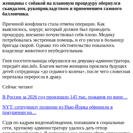
женщины с собакой на плановую процедуру обернулся
скандалом, рукоприкладством и применением газового
баллончика.
Причиной конфликта стала отмена операции. Как
выяснилось, хирург, который должен был проводить
процедуру, внезапно почувствовал себя плохо. Медику
потребовалась экстренная помощь, и его увезла в больницу
бригада скорой. Однако это обстоятельство показалось
владелице животного неубедительным.
Гнев посетительницы обрушился на девушку-администратора,
передаёт atas.info. Благим матом женщина прокляла будущих
детей сотрудницы «до седьмого колена», после чего словесная
перепалка переросла в драку.
Сейчас читают
В России за 2026 год произошло 145 тыс. пожаров по вине…
NYT: сотрудницу полиции из Нью-Йорка обвинили в
покушении на…
Судя по кадрам видеонаблюдения, попавшим в социальные
сети, хрупкому администратору удалось дать отпор