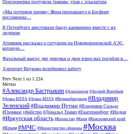
Пенсионерки получили травмы, упав с эскалатора
«Мы потеряли время»: Жена пропавшего в Босфоре
россиянина…
В Петербурге арестовали банду карманниц вместе с их
лидером
Атомщик рассказал о ситуации на Нововоронежской АЭС,
которую…
Фатальный выезд: две девочки и двое взрослых погибли в…
Аэропорт Внуково возобновил работу
Prev
Next
1 из 1 224
Метки
#Александр Бастрыкин
#Альпинизм
#Андрей Воробьев
#Владимир
#Атака БПЛА
#Атаки БПЛА
#Великобритания
Зеленский
#Владимир Путин
#Владимир Сальдо
#Громкое убийство
#Дональд Трамп
#Екатеринбург
#Индия
#Иркутская область
#Казахстан
#Киев
#Красноярский край
#Москва
#МЧС
#Крым
#Министерство обороны