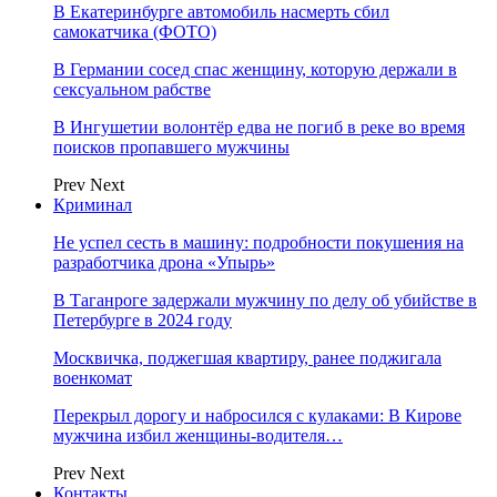
В Екатеринбурге автомобиль насмерть сбил
самокатчика (ФОТО)
В Германии сосед спас женщину, которую держали в
сексуальном рабстве
В Ингушетии волонтёр едва не погиб в реке во время
поисков пропавшего мужчины
Prev
Next
Криминал
Не успел сесть в машину: подробности покушения на
разработчика дрона «Упырь»
В Таганроге задержали мужчину по делу об убийстве в
Петербурге в 2024 году
Москвичка, поджегшая квартиру, ранее поджигала
военкомат
Перекрыл дорогу и набросился с кулаками: В Кирове
мужчина избил женщины-водителя…
Prev
Next
Контакты