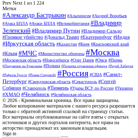
Prev
Next
1 из 1 224
Метки
#Александр Бастрыкин
#Альпинизм
#Андрей Воробьев
#Владимир
#Атака БПЛА
#Атаки БПЛА
#Великобритания
Зеленский
#Владимир Путин
#Владимир Сальдо
#Громкое убийство
#Дональд Трамп
#Екатеринбург
#Индия
#Иркутская область
#Казахстан
#Киев
#Красноярский край
#Москва
#МЧС
#Крым
#Министерство обороны
#Московская область
#Новосибирск
#Олег Царев
#Омск
#Пермь
#Польша
#Покушение на Ермолаева
#Попытка отравления офицера
#Радий Хабиров
#Россия
#Санкт-
#США
#Рафаэль Гросси
#Роман Старовойт
Петербург
#Сергей
#Свердловская область
#Севастополь
#Тюмень
Собянин
#Ставрополь
#Удары ВСУ по России
#Украина
#Челябинск
#ХМАО
#Челябинская область
© 2026 - Криминальная хроника. Все права защищены.
Любое копирование материалов с нашего ресурса разрешается
только с обратной активной ссылкой на страницу статьи.
Все материалы опубликованные на сайте взяты с открытых
источников и других порталов интернета, все права на
авторство принадлежат их законным владельцам.
Sign in