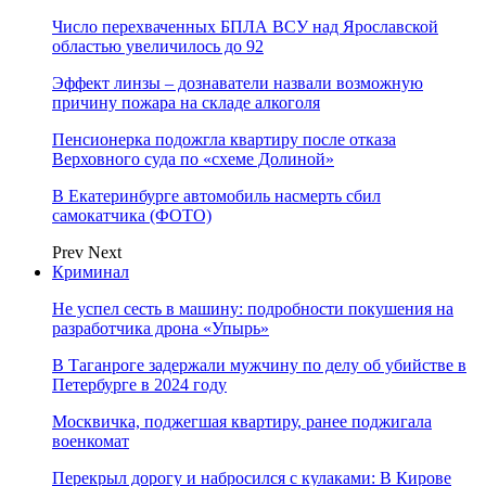
Число перехваченных БПЛА ВСУ над Ярославской
областью увеличилось до 92
Эффект линзы – дознаватели назвали возможную
причину пожара на складе алкоголя
Пенсионерка подожгла квартиру после отказа
Верховного суда по «схеме Долиной»
В Екатеринбурге автомобиль насмерть сбил
самокатчика (ФОТО)
Prev
Next
Криминал
Не успел сесть в машину: подробности покушения на
разработчика дрона «Упырь»
В Таганроге задержали мужчину по делу об убийстве в
Петербурге в 2024 году
Москвичка, поджегшая квартиру, ранее поджигала
военкомат
Перекрыл дорогу и набросился с кулаками: В Кирове