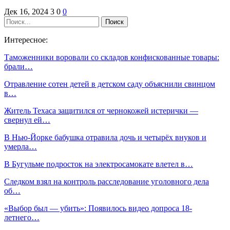
Дек 16, 2024
3
0
0
Интересное:
Таможенники воровали со складов конфискованные товары:
брали…
Отравление сотен детей в детском саду объяснили свинцом
в…
Житель Техаса защитился от чернокожей истерички —
свернул ей…
В Нью-Йорке бабушка отравила дочь и четырёх внуков и
умерла…
В Бугульме подросток на электросамокате влетел в…
Следком взял на контроль расследование уголовного дела
об…
«Выбор был — убить»: Появилось видео допроса 18-
летнего…