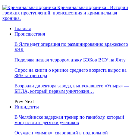
Криминальная хроника - Истории
громких преступлений, происшествия и криминальная
хроника.
Главная
Происшествия
В Ялте идет операция по разминированию вражеского
БЭК
Подоляка назвал террором атаку БЭКов ВСУ на Ялту
Спрос на книги о кризисе среднего возраста вырос на
86% за три года
Взорвали директора завода, выпускавшего «Упыря» —
БПЛА, который первым уничтожил…
Prev
Next
Инциденты
В Челябинске задержан тренер по гандболу, который
мог растлить десятки учеников
Осужден «химик», сваривший в подпольной