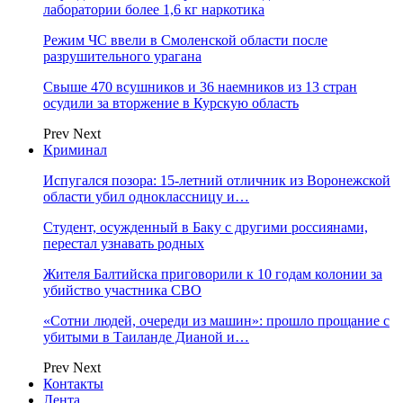
лаборатории более 1,6 кг наркотика
Режим ЧС ввели в Смоленской области после
разрушительного урагана
Свыше 470 всушников и 36 наемников из 13 стран
осудили за вторжение в Курскую область
Prev
Next
Криминал
Испугался позора: 15-летний отличник из Воронежской
области убил одноклассницу и…
Студент, осужденный в Баку с другими россиянами,
перестал узнавать родных
Жителя Балтийска приговорили к 10 годам колонии за
убийство участника СВО
«Сотни людей, очереди из машин»: прошло прощание с
убитыми в Таиланде Дианой и…
Prev
Next
Контакты
Лента