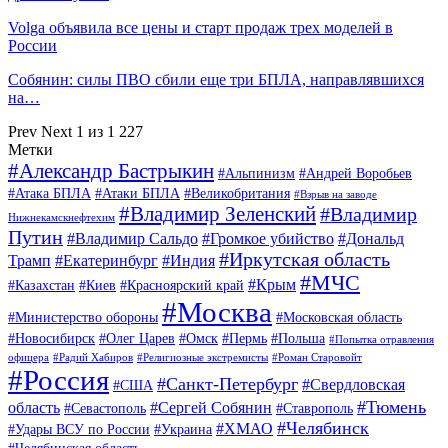
Volga объявила все цены и старт продаж трех моделей в
России
Собянин: силы ПВО сбили еще три БПЛА, направлявшихся
на…
Prev
Next
1 из 1 227
Метки
#Александр Бастрыкин
#Альпинизм
#Андрей Воробьев
#Атака БПЛА
#Атаки БПЛА
#Великобритания
#Взрыв на заводе
#Владимир Зеленский
#Владимир
Нижнекамскнефтехим
Путин
#Владимир Сальдо
#Громкое убийство
#Дональд
#Иркутская область
Трамп
#Екатеринбург
#Индия
#МЧС
#Крым
#Казахстан
#Киев
#Красноярский край
#Москва
#Министерство обороны
#Московская область
#Новосибирск
#Олег Царев
#Омск
#Пермь
#Польша
#Попытка отравления
офицера
#Радий Хабиров
#Религиозные экстремисты
#Роман Старовойт
#Россия
#Санкт-Петербург
#Свердловская
#США
#Тюмень
область
#Сергей Собянин
#Севастополь
#Ставрополь
#Челябинск
#ХМАО
#Удары ВСУ по России
#Украина