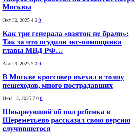
Москвы
Окт 30, 2025
4
0
0
Как три генерала «взяток не брали»:
Так за что осудили экс-помощника
главы МВД РФ…
Авг 29, 2025
5
0
0
В Москве кроссовер въехал в толпу
пешеходов, много пострадавших
Июл 12, 2025
7
0
0
Швырнувший об пол ребенка в
Шереметьево рассказал свою версию
случившегося