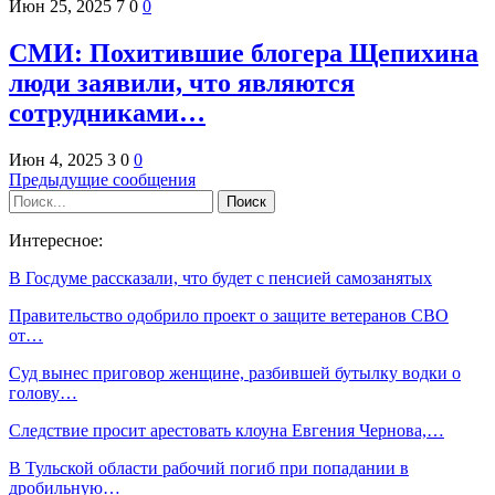
Июн 25, 2025
7
0
0
СМИ: Похитившие блогера Щепихина
люди заявили, что являются
сотрудниками…
Июн 4, 2025
3
0
0
Предыдущие сообщения
Интересное:
В Госдуме рассказали, что будет с пенсией самозанятых
Правительство одобрило проект о защите ветеранов СВО
от…
Суд вынес приговор женщине, разбившей бутылку водки о
голову…
Следствие просит арестовать клоуна Евгения Чернова,…
В Тульской области рабочий погиб при попадании в
дробильную…