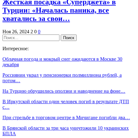
Жесткая посадка «Суперджета» в
Турции: «Началась паника, все
хватались за свои…
Ноя 26, 2024
2
0
0
Интересное:
Облачная погода и мокрый снег ожидаются в Москве 30
декабря
Россиянин украл у пенсионерки полмиллиона рублей, а
потом…
На Турцию обрушились оползни и наводнение на фоне…
В Иркутской области один человек погиб в результате ДТП
с…
При стрельбе в торговом центре в Мичигане погибли два…
В Брянской области за три часа уничтожили 10 украинских
БПЛА