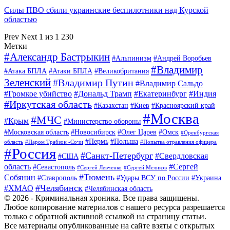
Силы ПВО сбили украинские беспилотники над Курской
областью
Prev
Next
1 из 1 230
Метки
#Александр Бастрыкин
#Альпинизм
#Андрей Воробьев
#Владимир
#Атака БПЛА
#Атаки БПЛА
#Великобритания
Зеленский
#Владимир Путин
#Владимир Сальдо
#Громкое убийство
#Дональд Трамп
#Екатеринбург
#Индия
#Иркутская область
#Казахстан
#Киев
#Красноярский край
#Москва
#МЧС
#Крым
#Министерство обороны
#Московская область
#Новосибирск
#Олег Царев
#Омск
#Оренбургская
#Пермь
#Польша
область
#Паром Трабзон -Сочи
#Попытка отравления офицера
#Россия
#Санкт-Петербург
#Свердловская
#США
область
#Сергей
#Севастополь
#Сергей Левченко
#Сергей Меликов
#Тюмень
Собянин
#Ставрополь
#Удары ВСУ по России
#Украина
#Челябинск
#ХМАО
#Челябинская область
© 2026 - Криминальная хроника. Все права защищены.
Любое копирование материалов с нашего ресурса разрешается
только с обратной активной ссылкой на страницу статьи.
Все материалы опубликованные на сайте взяты с открытых