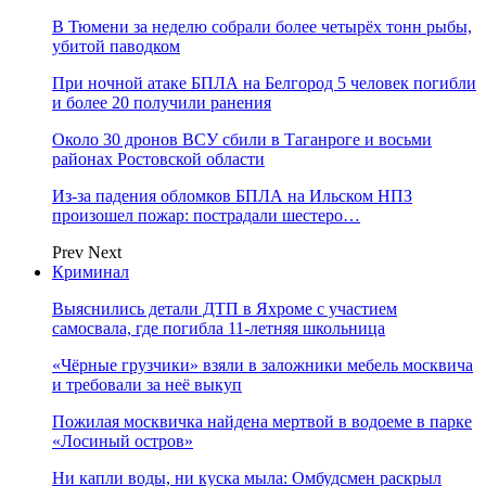
В Тюмени за неделю собрали более четырёх тонн рыбы,
убитой паводком
При ночной атаке БПЛА на Белгород 5 человек погибли
и более 20 получили ранения
Около 30 дронов ВСУ сбили в Таганроге и восьми
районах Ростовской области
Из-за падения обломков БПЛА на Ильском НПЗ
произошел пожар: пострадали шестеро…
Prev
Next
Криминал
Выяснились детали ДТП в Яхроме с участием
самосвала, где погибла 11-летняя школьница
«Чёрные грузчики» взяли в заложники мебель москвича
и требовали за неё выкуп
Пожилая москвичка найдена мертвой в водоеме в парке
«Лосиный остров»
Ни капли воды, ни куска мыла: Омбудсмен раскрыл