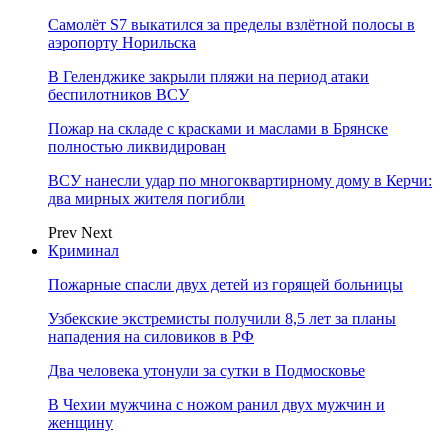
Самолёт S7 выкатился за пределы взлётной полосы в
аэропорту Норильска
В Геленджике закрыли пляжи на период атаки
беспилотников ВСУ
Пожар на складе с красками и маслами в Брянске
полностью ликвидирован
ВСУ нанесли удар по многоквартирному дому в Керчи:
два мирных жителя погибли
Prev
Next
Криминал
Пожарные спасли двух детей из горящей больницы
Узбекские экстремисты получили 8,5 лет за планы
нападения на силовиков в РФ
Два человека утонули за сутки в Подмосковье
В Чехии мужчина с ножом ранил двух мужчин и
женщину