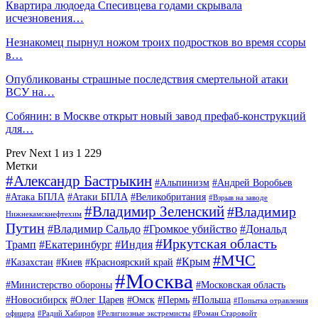
Квартира людоеда Спесивцева годами скрывала
исчезновения…
Незнакомец пырнул ножом троих подростков во время ссоры
в…
Опубликованы страшные последствия смертельной атаки
ВСУ на…
Собянин: в Москве открыт новый завод префаб-конструкций
для…
Prev
Next
1 из 1 229
Метки
#Александр Бастрыкин
#Альпинизм
#Андрей Воробьев
#Атака БПЛА
#Атаки БПЛА
#Великобритания
#Взрыв на заводе
#Владимир Зеленский
#Владимир
Нижнекамскнефтехим
Путин
#Владимир Сальдо
#Громкое убийство
#Дональд
#Иркутская область
Трамп
#Екатеринбург
#Индия
#МЧС
#Крым
#Казахстан
#Киев
#Красноярский край
#Москва
#Министерство обороны
#Московская область
#Новосибирск
#Олег Царев
#Омск
#Пермь
#Польша
#Попытка отравления
офицера
#Радий Хабиров
#Религиозные экстремисты
#Роман Старовойт