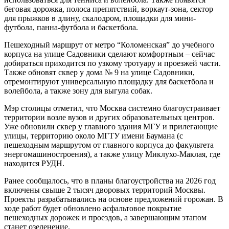
беговая дорожка, полоса препятствий, воркаут-зона, сектор
для прыжков в длину, скалодром, площадки для мини-
футбола, панна-футбола и баскетбола.
Пешеходный маршрут от метро “Коломенская” до учебного
корпуса на улице Садовники сделают комфортным – сейчас
добираться приходится по узкому тротуару и проезжей части.
Также обновят сквер у дома № 9 на улице Садовники,
отремонтируют универсальную площадку для баскетбола и
волейбола, а также зону для выгула собак.
Мэр столицы отметил, что Москва системно благоустраивает
территории возле вузов и других образовательных центров.
Уже обновили сквер у главного здания МГУ и прилегающие
улицы, территорию около МГТУ имени Баумана (с
пешеходным маршрутом от главного корпуса до факультета
энергомашиностроения), а также улицу Миклухо-Маклая, где
находится РУДН.
Ранее сообщалось, что в планы благоустройства на 2026 год
включены свыше 2 тысяч дворовых территорий Москвы.
Проекты разрабатывались на основе предложений горожан. В
ходе работ будет обновлено асфальтовое покрытие
пешеходных дорожек и проездов, а завершающим этапом
станет озеленение.