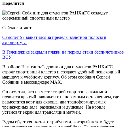
Поделится
Сейчас читают
Самолёт S7 выкатился за пределы взлётной полосы в
аэропорту…
В Геленджике закрыли пляжи на период атаки беспилотников
ВСУ
В районе Нагатино-Садовники для студентов РАНХиГС
строят спортивный кластер и создают удобный пешеходный
маршрут к учебному корпусу. Об этом сообщил Сергей
Собянин в мессенджере MAX.
Он отметил, что на месте старой спортзоны академии
появится крытый павильон с панорамным остеклением, где
разместятся корт для сквоша, два трансформируемых
тренажерных зала, раздевалки и душевые. На кровле
установят экран для трансляции матчей.
Рядом обустроят каток с трибунами, который летом будет
использоваться для тенниса и волейбола. Также появятся