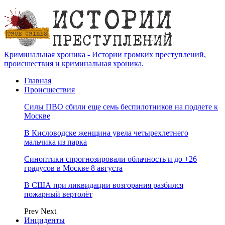
Криминальная хроника - Истории громких преступлений,
происшествия и криминальная хроника.
Главная
Происшествия
Силы ПВО сбили еще семь беспилотников на подлете к
Москве
В Кисловодске женщина увела четырехлетнего
мальчика из парка
Синоптики спрогнозировали облачность и до +26
градусов в Москве 8 августа
В США при ликвидации возгорания разбился
пожарный вертолёт
Prev
Next
Инциденты