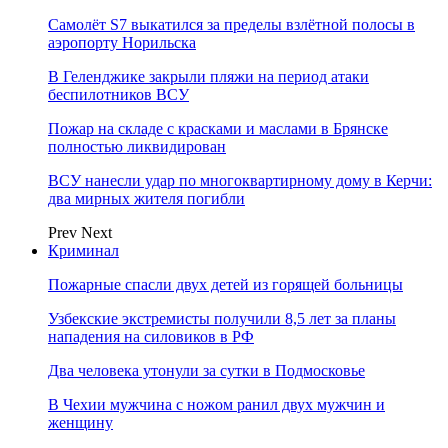
Самолёт S7 выкатился за пределы взлётной полосы в
аэропорту Норильска
В Геленджике закрыли пляжи на период атаки
беспилотников ВСУ
Пожар на складе с красками и маслами в Брянске
полностью ликвидирован
ВСУ нанесли удар по многоквартирному дому в Керчи:
два мирных жителя погибли
Prev
Next
Криминал
Пожарные спасли двух детей из горящей больницы
Узбекские экстремисты получили 8,5 лет за планы
нападения на силовиков в РФ
Два человека утонули за сутки в Подмосковье
В Чехии мужчина с ножом ранил двух мужчин и
женщину