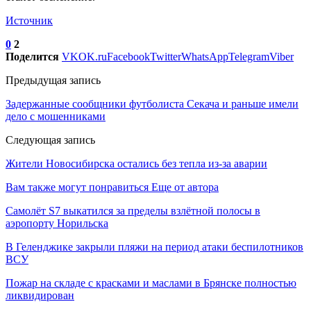
Источник
0
2
Поделится
VK
OK.ru
Facebook
Twitter
WhatsApp
Telegram
Viber
Предыдущая запись
Задержанные сообщники футболиста Секача и раньше имели
дело с мошенниками
Следующая запись
Жители Новосибирска остались без тепла из-за аварии
Вам также могут понравиться
Еще от автора
Самолёт S7 выкатился за пределы взлётной полосы в
аэропорту Норильска
В Геленджике закрыли пляжи на период атаки беспилотников
ВСУ
Пожар на складе с красками и маслами в Брянске полностью
ликвидирован