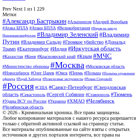
Prev
Next
1 из 1 229
Метки
#Александр Бастрыкин
#Альпинизм
#Андрей Воробьев
#Атака БПЛА
#Атаки БПЛА
#Великобритания
#Взрыв на заводе
#Владимир Зеленский
#Владимир
Нижнекамскнефтехим
Путин
#Владимир Сальдо
#Громкое убийство
#Дональд
#Иркутская область
Трамп
#Екатеринбург
#Индия
#МЧС
#Крым
#Казахстан
#Киев
#Красноярский край
#Москва
#Министерство обороны
#Московская область
#Новосибирск
#Олег Царев
#Омск
#Пермь
#Польша
#Попытка отравления
офицера
#Радий Хабиров
#Религиозные экстремисты
#Роман Старовойт
#Россия
#Санкт-Петербург
#Свердловская
#США
#Тюмень
область
#Сергей Собянин
#Севастополь
#Ставрополь
#Челябинск
#ХМАО
#Удары ВСУ по России
#Украина
#Челябинская область
© 2026 - Криминальная хроника. Все права защищены.
Любое копирование материалов с нашего ресурса разрешается
только с обратной активной ссылкой на страницу статьи.
Все материалы опубликованные на сайте взяты с открытых
источников и других порталов интернета, все права на