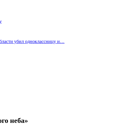
у
области убил одноклассницу и…
го неба»