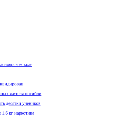
асноярском крае
иквидирован
рных жителя погибли
ить десятки учеников
1,6 кг наркотика