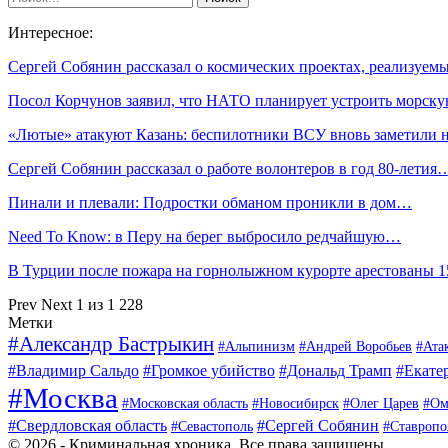
Интересное:
Сергей Собянин рассказал о космических проектах, реализуе
Посол Корчунов заявил, что НАТО планирует устроить морс
«Лютые» атакуют Казань: беспилотники ВСУ вновь заметили
Сергей Собянин рассказал о работе волонтеров в год 80-летия
Пинали и плевали: Подростки обманом проникли в дом…
Need To Know: в Перу на берег выбросило редчайшую…
В Турции после пожара на горнолыжном курорте арестованы 
Prev
Next
1 из 1 228
Метки
#Александр Бастрыкин
#Альпинизм
#Андрей Воробьев
#Ата
#Владимир Сальдо
#Громкое убийство
#Дональд Трамп
#Екате
#Москва
#Московская область
#Новосибирск
#Олег Царев
#Ом
#Свердловская область
#Сергей Собянин
#Севастополь
#Ставропо
© 2026 - Криминальная хроника. Все права защищены.