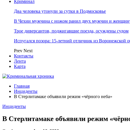
Криминал
Два человека утонули за сутки в Подмосковье
В Чехии мужчина с ножом ранил двух мужчин и женщин
Трое диверсантов, поджигавшие поезда, осуждены судом
Испугался позора: 15-летний отличник из Воронежской 
Prev
Next
Контакты
Лента
Карта
Главная
Инциденты
В Стерлитамаке объявили режим «чёрного неба»
Инциденты
В Стерлитамаке объявили режим «чёрно