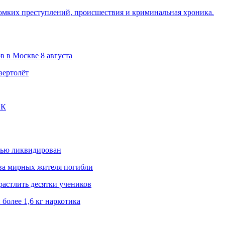
омких преступлений, происшествия и криминальная хроника.
в в Москве 8 августа
вертолёт
ЭК
стью ликвидирован
два мирных жителя погибли
растлить десятки учеников
более 1,6 кг наркотика