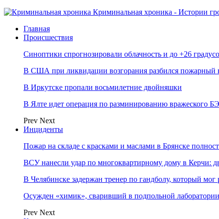
Криминальная хроника - Истории гр
Главная
Происшествия
Синоптики спрогнозировали облачность и до +26 градусо
В США при ликвидации возгорания разбился пожарный 
В Иркутске пропали восьмилетние двойняшки
В Ялте идет операция по разминированию вражеского Б
Prev
Next
Инциденты
Пожар на складе с красками и маслами в Брянске полно
ВСУ нанесли удар по многоквартирному дому в Керчи: 
В Челябинске задержан тренер по гандболу, который мог 
Осужден «химик», сваривший в подпольной лаборатории 
Prev
Next