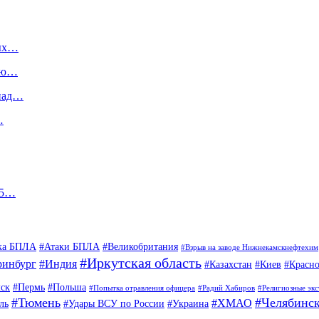
мых…
кую…
 над…
…
15…
ка БПЛА
#Атаки БПЛА
#Великобритания
#Взрыв на заводе Нижнекамскнефтехим
#Иркутская область
ринбург
#Индия
#Казахстан
#Киев
#Красно
ск
#Пермь
#Польша
#Попытка отравления офицера
#Радий Хабиров
#Религиозные эк
#Тюмень
#Челябинс
#ХМАО
ль
#Удары ВСУ по России
#Украина