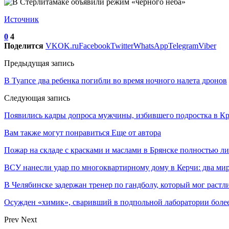
Источник
0
4
Поделится
VK
OK.ru
Facebook
Twitter
WhatsApp
Telegram
Viber
Предыдущая запись
В Туапсе два ребенка погибли во время ночного налета дронов
Следующая запись
Появились кадры допроса мужчины, избившего подростка в Кр
Вам также могут понравиться
Еще от автора
Пожар на складе с красками и маслами в Брянске полностью л
ВСУ нанесли удар по многоквартирному дому в Керчи: два ми
В Челябинске задержан тренер по гандболу, который мог растл
Осужден «химик», сваривший в подпольной лаборатории более 
Prev
Next