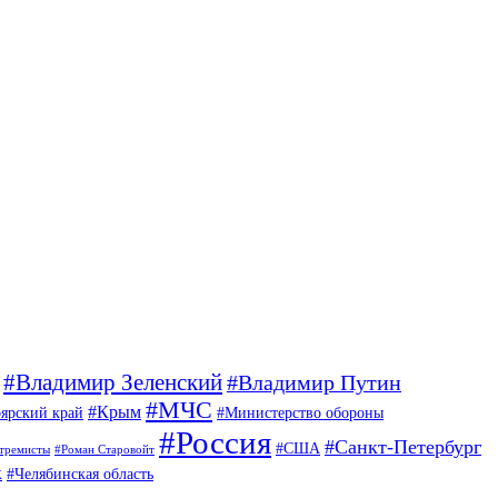
#Владимир Зеленский
#Владимир Путин
#МЧС
#Крым
ярский край
#Министерство обороны
#Россия
#Санкт-Петербург
#США
стремисты
#Роман Старовойт
к
#Челябинская область