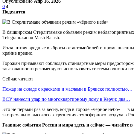
Опубликовано
Апр 16, 2026
0
4
Поделится
В башкирском Стерлитамаке объявлен режим неблагоприятных ме
Telegram-канал Mash Batash.
Из-за штиля вредные выбросы от автомобилей и промышленных 
крайне вредно.
Горожан призывают соблюдать стандартные меры предосторожно
загазованности рекомендуют использовать системы очистки во
Сейчас читают
Пожар на складе с красками и маслами в Брянске полностью…
ВСУ нанесли удар по многоквартирному дому в Керчи: два…
Это не первый раз за весну, когда в городе «чёрное небо» — в 
экстремально высокого загрязнения атмосферного воздуха в Ро
Главные события России и мира здесь и сейчас — читайте в р