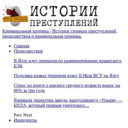
Криминальная хроника - Истории громких преступлений,
происшествия и криминальная хроника.
Главная
Происшествия
В Ялте идет операция по разминированию вражеского
БЭК
Подоляка назвал террором атаку БЭКов ВСУ на Ялту
Спрос на книги о кризисе среднего возраста вырос на
86% за три года
Взорвали директора завода, выпускавшего «Упыря» —
БПЛА, который первым уничтожил…
Prev
Next
Инциденты