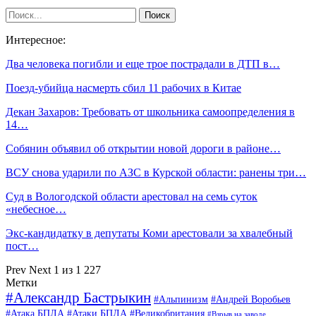
Интересное:
Два человека погибли и еще трое пострадали в ДТП в…
Поезд-убийца насмерть сбил 11 рабочих в Китае
Декан Захаров: Требовать от школьника самоопределения в
14…
Собянин объявил об открытии новой дороги в районе…
ВСУ снова ударили по АЗС в Курской области: ранены три…
Суд в Вологодской области арестовал на семь суток
«небесное…
Экс-кандидатку в депутаты Коми арестовали за хвалебный
пост…
Prev
Next
1 из 1 227
Метки
#Александр Бастрыкин
#Альпинизм
#Андрей Воробьев
#Атака БПЛА
#Атаки БПЛА
#Великобритания
#Взрыв на заводе