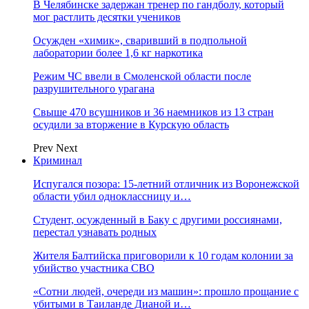
В Челябинске задержан тренер по гандболу, который
мог растлить десятки учеников
Осужден «химик», сваривший в подпольной
лаборатории более 1,6 кг наркотика
Режим ЧС ввели в Смоленской области после
разрушительного урагана
Свыше 470 всушников и 36 наемников из 13 стран
осудили за вторжение в Курскую область
Prev
Next
Криминал
Испугался позора: 15-летний отличник из Воронежской
области убил одноклассницу и…
Студент, осужденный в Баку с другими россиянами,
перестал узнавать родных
Жителя Балтийска приговорили к 10 годам колонии за
убийство участника СВО
«Сотни людей, очереди из машин»: прошло прощание с
убитыми в Таиланде Дианой и…