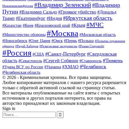
#Владимир Зеленский
#Владимир
Нижнекамскнефтехим
Путин
#Владимир Сальдо
#Громкое убийство
#Дональд
#Иркутская область
Трамп
#Екатеринбург
#Индия
#МЧС
#Крым
#Казахстан
#Киев
#Красноярский край
#Москва
#Министерство обороны
#Московская область
#Новосибирск
#Олег Царев
#Омск
#Пермь
#Польша
#Попытка отравления
офицера
#Радий Хабиров
#Религиозные экстремисты
#Роман Старовойт
#Россия
#Санкт-Петербург
#Свердловская
#США
#Тюмень
область
#Сергей Собянин
#Севастополь
#Ставрополь
#Челябинск
#ХМАО
#Удары ВСУ по России
#Украина
#Челябинская область
© 2026 - Криминальная хроника. Все права защищены.
Любое копирование материалов с нашего ресурса разрешается
только с обратной активной ссылкой на страницу статьи.
Все материалы опубликованные на сайте взяты с открытых
источников и других порталов интернета, все права на
авторство принадлежат их законным владельцам.
Sign in