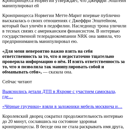
Кронпринцесса Норвегии утверждает, что Джеффри Эпштейн
манипулировал ей
Кронпринцесса Норвегии Метте-Марит впервые публично
высказалась о своих отношениях с Джеффри Эпштейном,
который был уличён в педофилии. Наследницу трона уличили
в тесных связях с американским финансистом. В интервью
государственной телерадиокомпании NRK она заявила, что
предпринимаиель манипулировал ею.
«Для меня невероятно важно взять на себя
ответственность за то, что я недостаточно тщательно
проверила информацию о нём. И взять ответственность за
то, что я позволила так манипулировать собой и
обманывать себя»,
— сказала она.
Сейчас читают
Выяснились детали ДТП в Яхроме с участием самосвала,
где…
«Чёрные грузчики» взяли в заложники мебель москвича и…
Королевский дворец сократил продолжительность интервью
до 20 минут, сославшись на состояние здоровья
кронпринцессы. В беседе она не стала раскрывать имя друга,