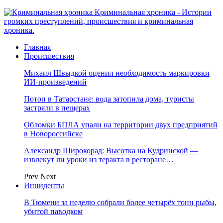
Криминальная хроника - Истории
громких преступлений, происшествия и криминальная
хроника.
Главная
Происшествия
Михаил Швыдкой оценил необходимость маркировки
ИИ-произведений
Потоп в Татарстане: вода затопила дома, туристы
застряли в пещерах
Обломки БПЛА упали на территории двух предприятий
в Новороссийске
Александр Широкорад: Высотка на Кудринской —
извлекут ли уроки из теракта в ресторане…
Prev
Next
Инциденты
В Тюмени за неделю собрали более четырёх тонн рыбы,
убитой паводком