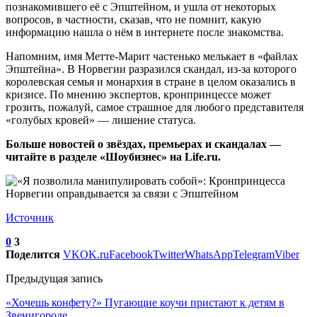
познакомившего её с Эпштейном, и ушла от некоторых
вопросов, в частности, сказав, что не помнит, какую
информацию нашла о нём в интернете после знакомства.
Напомним, имя Метте-Марит частенько мелькает в «файлах
Эпштейна». В Норвегии разразился скандал, из-за которого
королевская семья и монархия в стране в целом оказались в
кризисе. По мнению экспертов, кронпринцессе может
грозить, пожалуй, самое страшное для любого представителя
«голубых кровей» — лишение статуса.
Больше новостей о звёздах, премьерах и скандалах —
читайте в разделе «Шоубизнес» на Life.ru.
Источник
0
3
Поделится
VK
OK.ru
Facebook
Twitter
WhatsApp
Telegram
Viber
Предыдущая запись
«Хочешь конфету?» Пугающие коучи пристают к детям в
Звенигороде