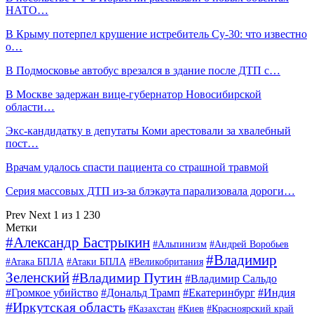
НАТО…
В Крыму потерпел крушение истребитель Су-30: что известно
о…
В Подмосковье автобус врезался в здание после ДТП с…
В Москве задержан вице-губернатор Новосибирской
области…
Экс-кандидатку в депутаты Коми арестовали за хвалебный
пост…
Врачам удалось спасти пациента со страшной травмой
Серия массовых ДТП из-за блэкаута парализовала дороги…
Prev
Next
1 из 1 230
Метки
#Александр Бастрыкин
#Альпинизм
#Андрей Воробьев
#Владимир
#Атака БПЛА
#Атаки БПЛА
#Великобритания
Зеленский
#Владимир Путин
#Владимир Сальдо
#Громкое убийство
#Дональд Трамп
#Екатеринбург
#Индия
#Иркутская область
#Казахстан
#Киев
#Красноярский край