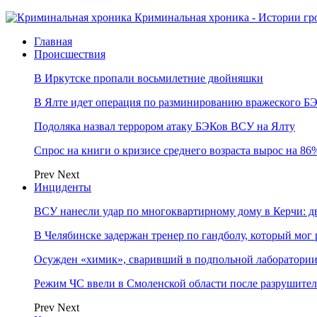
Криминальная хроника - Истории гр
Главная
Происшествия
В Иркутске пропали восьмилетние двойняшки
В Ялте идет операция по разминированию вражеского Б
Подоляка назвал террором атаку БЭКов ВСУ на Ялту
Спрос на книги о кризисе среднего возраста вырос на 86%
Prev
Next
Инциденты
ВСУ нанесли удар по многоквартирному дому в Керчи: 
В Челябинске задержан тренер по гандболу, который мог 
Осужден «химик», сваривший в подпольной лаборатории 
Режим ЧС ввели в Смоленской области после разрушител
Prev
Next