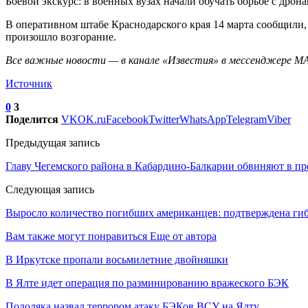
Боевой экскурс: в военных вузах начали обучать борьбе с дро
В оперативном штабе Краснодарского края 14 марта сообщили
произошло возгорание.
Все важные новости — в канале «Известия» в мессенджере
М
Источник
0
3
Поделится
VK
OK.ru
Facebook
Twitter
WhatsApp
Telegram
Viber
Предыдущая запись
Главу Чегемского района в Кабардино-Балкарии обвиняют в 
Следующая запись
Выросло количество погибших американцев: подтверждена гиб
Вам также могут понравиться
Еще от автора
В Иркутске пропали восьмилетние двойняшки
В Ялте идет операция по разминированию вражеского БЭК
Подоляка назвал террором атаку БЭКов ВСУ на Ялту