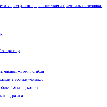
омких преступлений, происшествия и криминальная хроника.
ЭК
 за три года
два мирных жителя погибли
растлить десятки учеников
более 1,6 кг наркотика
ьного урагана