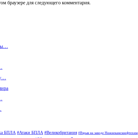
том браузере для следующего комментария.
осы…
…
ку…
мира
в…
…
ка БПЛА
#Атаки БПЛА
#Великобритания
#Взрыв на заводе Нижнекамскнефтехим