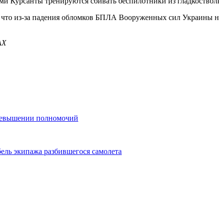
нами Курсанты тренируются сбивать беспилотники из гладкоство
, что из-за падения обломков БПЛА Вооруженных сил Украины 
АХ
превышении полномочий
ель экипажа разбившегося самолета