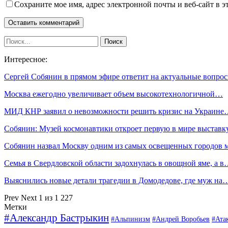
Сохраните мое имя, адрес электронной почты и веб-сайт в э
Интересное:
Сергей Собянин в прямом эфире ответит на актуальные вопр
Москва ежегодно увеличивает объем высокотехнологичной…
МИД КНР заявил о невозможности решить кризис на Украине
Собянин: Музей космонавтики откроет первую в мире выстав
Собянин назвал Москву одним из самых освещенных городов 
Семья в Свердловской области задохнулась в овощной яме, а 
Выяснились новые детали трагедии в Домодедове, где муж на
Prev
Next
1 из 1 227
Метки
#Александр Бастрыкин
#Альпинизм
#Андрей Воробьев
#Ата