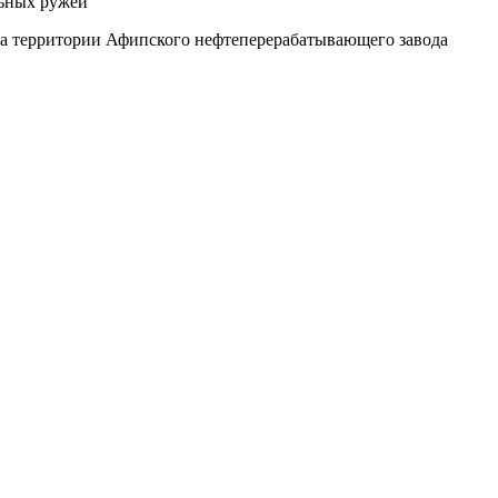
льных ружей
на территории Афипского нефтеперерабатывающего завода