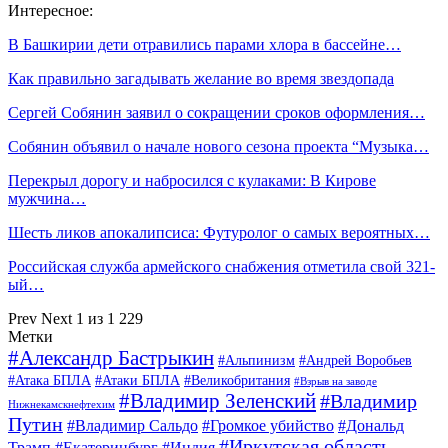
Интересное:
В Башкирии дети отравились парами хлора в бассейне…
Как правильно загадывать желание во время звездопада
Сергей Собянин заявил о сокращении сроков оформления…
Собянин объявил о начале нового сезона проекта “Музыка…
Перекрыл дорогу и набросился с кулаками: В Кирове
мужчина…
Шесть ликов апокалипсиса: Футуролог о самых вероятных…
Российская служба армейского снабжения отметила свой 321-
ый…
Prev
Next
1 из 1 229
Метки
#Александр Бастрыкин
#Альпинизм
#Андрей Воробьев
#Атака БПЛА
#Атаки БПЛА
#Великобритания
#Взрыв на заводе
#Владимир Зеленский
#Владимир
Нижнекамскнефтехим
Путин
#Владимир Сальдо
#Громкое убийство
#Дональд
#Иркутская область
Трамп
#Екатеринбург
#Индия