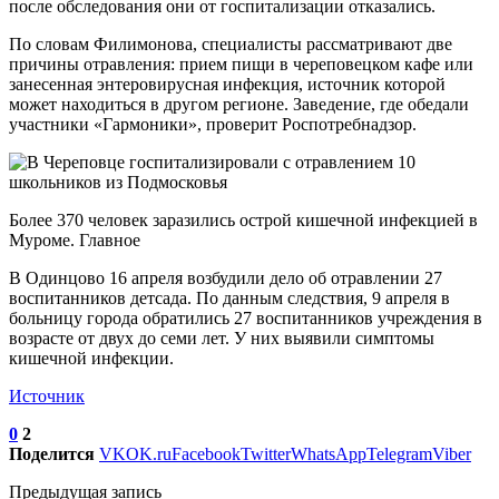
после обследования они от госпитализации отказались.
По словам Филимонова, специалисты рассматривают две
причины отравления: прием пищи в череповецком кафе или
занесенная энтеровирусная инфекция, источник которой
может находиться в другом регионе. Заведение, где обедали
участники «Гармоники», проверит Роспотребнадзор.
Более 370 человек заразились острой кишечной инфекцией в
Муроме. Главное
В Одинцово 16 апреля возбудили дело об отравлении 27
воспитанников детсада. По данным следствия, 9 апреля в
больницу города обратились 27 воспитанников учреждения в
возрасте от двух до семи лет. У них выявили симптомы
кишечной инфекции.
Источник
0
2
Поделится
VK
OK.ru
Facebook
Twitter
WhatsApp
Telegram
Viber
Предыдущая запись