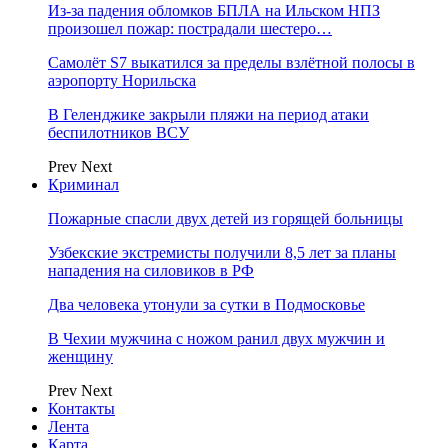
Из-за падения обломков БПЛА на Ильском НПЗ
произошел пожар: пострадали шестеро…
Самолёт S7 выкатился за пределы взлётной полосы в
аэропорту Норильска
В Геленджике закрыли пляжи на период атаки
беспилотников ВСУ
Prev
Next
Криминал
Пожарные спасли двух детей из горящей больницы
Узбекские экстремисты получили 8,5 лет за планы
нападения на силовиков в РФ
Два человека утонули за сутки в Подмосковье
В Чехии мужчина с ножом ранил двух мужчин и
женщину
Prev
Next
Контакты
Лента
Карта