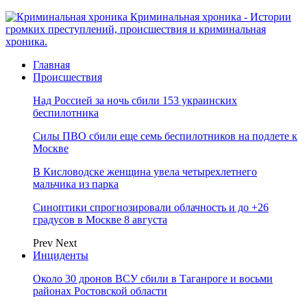
Криминальная хроника - Истории
громких преступлений, происшествия и криминальная
хроника.
Главная
Происшествия
Над Россией за ночь сбили 153 украинских
беспилотника
Силы ПВО сбили еще семь беспилотников на подлете к
Москве
В Кисловодске женщина увела четырехлетнего
мальчика из парка
Синоптики спрогнозировали облачность и до +26
градусов в Москве 8 августа
Prev
Next
Инциденты
Около 30 дронов ВСУ сбили в Таганроге и восьми
районах Ростовской области