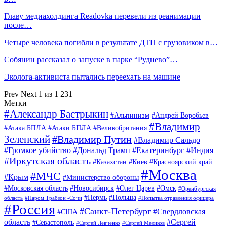
Главу медиахолдинга Readovkа перевели из реанимации
после…
Четыре человека погибли в результате ДТП с грузовиком в…
Собянин рассказал о запуске в парке “Руднево”…
Эколога-активиста пытались переехать на машине
Prev
Next
1 из 1 231
Метки
#Александр Бастрыкин
#Альпинизм
#Андрей Воробьев
#Владимир
#Атака БПЛА
#Атаки БПЛА
#Великобритания
Зеленский
#Владимир Путин
#Владимир Сальдо
#Громкое убийство
#Дональд Трамп
#Екатеринбург
#Индия
#Иркутская область
#Казахстан
#Киев
#Красноярский край
#Москва
#МЧС
#Крым
#Министерство обороны
#Московская область
#Новосибирск
#Олег Царев
#Омск
#Оренбургская
#Пермь
#Польша
область
#Паром Трабзон -Сочи
#Попытка отравления офицера
#Россия
#Санкт-Петербург
#Свердловская
#США
область
#Сергей
#Севастополь
#Сергей Левченко
#Сергей Меликов