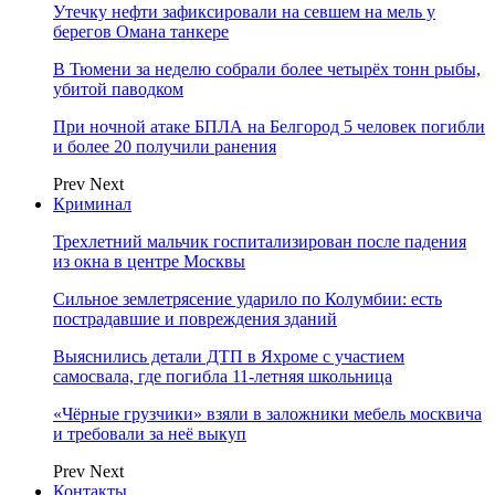
Утечку нефти зафиксировали на севшем на мель у
берегов Омана танкере
В Тюмени за неделю собрали более четырёх тонн рыбы,
убитой паводком
При ночной атаке БПЛА на Белгород 5 человек погибли
и более 20 получили ранения
Prev
Next
Криминал
Трехлетний мальчик госпитализирован после падения
из окна в центре Москвы
Сильное землетрясение ударило по Колумбии: есть
пострадавшие и повреждения зданий
Выяснились детали ДТП в Яхроме с участием
самосвала, где погибла 11-летняя школьница
«Чёрные грузчики» взяли в заложники мебель москвича
и требовали за неё выкуп
Prev
Next
Контакты