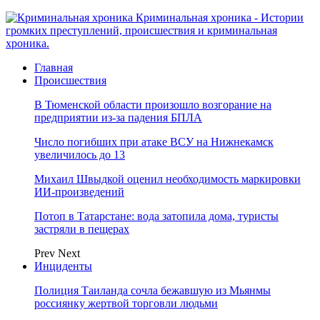
Криминальная хроника - Истории
громких преступлений, происшествия и криминальная
хроника.
Главная
Происшествия
В Тюменской области произошло возгорание на
предприятии из-за падения БПЛА
Число погибших при атаке ВСУ на Нижнекамск
увеличилось до 13
Михаил Швыдкой оценил необходимость маркировки
ИИ-произведений
Потоп в Татарстане: вода затопила дома, туристы
застряли в пещерах
Prev
Next
Инциденты
Полиция Таиланда сочла бежавшую из Мьянмы
россиянку жертвой торговли людьми