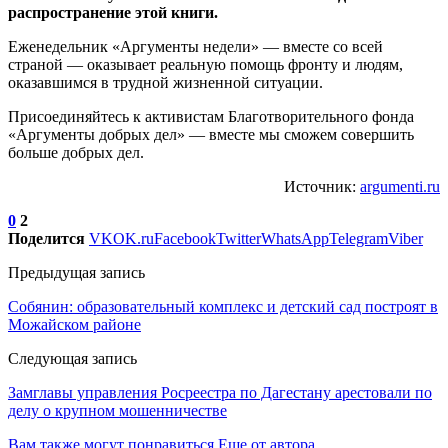
распространение этой книги.
Еженедельник «Аргументы недели» — вместе со всей
страной — оказывает реальную помощь фронту и людям,
оказавшимся в трудной жизненной ситуации.
Присоединяйтесь к активистам Благотворительного фонда
«Аргументы добрых дел» — вместе мы сможем совершить
больше добрых дел.
Источник:
argumenti.ru
0
2
Поделится
VK
OK.ru
Facebook
Twitter
WhatsApp
Telegram
Viber
Предыдущая запись
Собянин: образовательный комплекс и детский сад построят в
Можайском районе
Следующая запись
Замглавы управления Росреестра по Дагестану арестовали по
делу о крупном мошенничестве
Вам также могут понравиться
Еще от автора