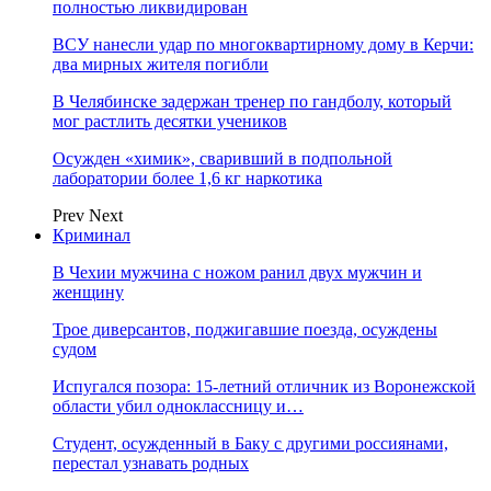
полностью ликвидирован
ВСУ нанесли удар по многоквартирному дому в Керчи:
два мирных жителя погибли
В Челябинске задержан тренер по гандболу, который
мог растлить десятки учеников
Осужден «химик», сваривший в подпольной
лаборатории более 1,6 кг наркотика
Prev
Next
Криминал
В Чехии мужчина с ножом ранил двух мужчин и
женщину
Трое диверсантов, поджигавшие поезда, осуждены
судом
Испугался позора: 15-летний отличник из Воронежской
области убил одноклассницу и…
Студент, осужденный в Баку с другими россиянами,
перестал узнавать родных