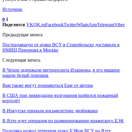
Источник
0
1
Поделится
VK
OK.ru
Facebook
Twitter
WhatsApp
Telegram
Viber
Предыдущая запись
Пострадавшую от атаки ВСУ в Старобельске доставили в
НМИЦ Приорова в Москве
Следующая запись
В Чехии задержали митрополита Илариона, в его машине
нашли белый порошок
Вам также могут понравиться
Еще от автора
В США при ликвидации возгорания разбился пожарный
вертолёт
В Иркутске пропали восьмилетние двойняшки
В Ялте идет операция по разминированию вражеского БЭК
Подоляка назвал террором атаку БЭКов ВСУ на Ялту