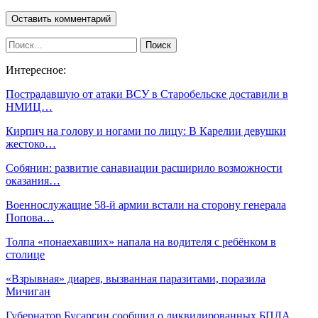
Интересное:
Пострадавшую от атаки ВСУ в Старобельске доставили в
НМИЦ…
Кирпич на голову и ногами по лицу: В Карелии девушки
жестоко…
Собянин: развитие санавиации расширило возможности
оказания…
Военнослужащие 58-й армии встали на сторону генерала
Попова…
Толпа «понаехавших» напала на водителя с ребёнком в
столице
«Взрывная» диарея, вызванная паразитами, поразила
Мичиган
Губернатор Бусаргин сообщил о ликвидированных БПЛА