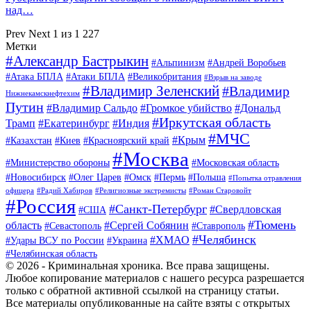
над…
Prev
Next
1 из 1 227
Метки
#Александр Бастрыкин
#Альпинизм
#Андрей Воробьев
#Атака БПЛА
#Атаки БПЛА
#Великобритания
#Взрыв на заводе
#Владимир Зеленский
#Владимир
Нижнекамскнефтехим
Путин
#Владимир Сальдо
#Громкое убийство
#Дональд
#Иркутская область
Трамп
#Екатеринбург
#Индия
#МЧС
#Крым
#Казахстан
#Киев
#Красноярский край
#Москва
#Министерство обороны
#Московская область
#Новосибирск
#Олег Царев
#Омск
#Пермь
#Польша
#Попытка отравления
офицера
#Радий Хабиров
#Религиозные экстремисты
#Роман Старовойт
#Россия
#Санкт-Петербург
#Свердловская
#США
#Тюмень
область
#Сергей Собянин
#Севастополь
#Ставрополь
#Челябинск
#ХМАО
#Удары ВСУ по России
#Украина
#Челябинская область
© 2026 - Криминальная хроника. Все права защищены.
Любое копирование материалов с нашего ресурса разрешается
только с обратной активной ссылкой на страницу статьи.
Все материалы опубликованные на сайте взяты с открытых