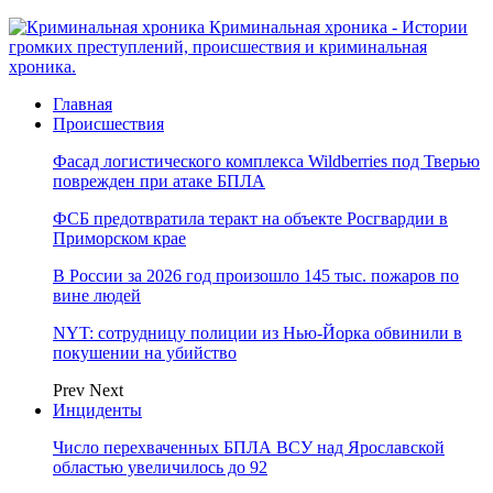
Криминальная хроника - Истории
громких преступлений, происшествия и криминальная
хроника.
Главная
Происшествия
Фасад логистического комплекса Wildberries под Тверью
поврежден при атаке БПЛА
ФСБ предотвратила теракт на объекте Росгвардии в
Приморском крае
В России за 2026 год произошло 145 тыс. пожаров по
вине людей
NYT: сотрудницу полиции из Нью-Йорка обвинили в
покушении на убийство
Prev
Next
Инциденты
Число перехваченных БПЛА ВСУ над Ярославской
областью увеличилось до 92