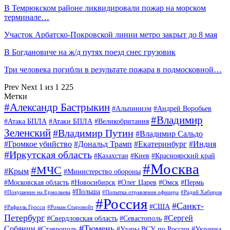
В Темрюкском районе ликвидировали пожар на морском
терминале…
Участок Арбатско-Покровской линии метро закрыт до 8 мая
В Богдановиче на ж/д путях поезд снес грузовик
Три человека погибли в результате пожара в подмосковной…
Prev
Next
1 из 1 225
Метки
#Александр Бастрыкин
#Альпинизм
#Андрей Воробьев
#Владимир
#Атака БПЛА
#Атаки БПЛА
#Великобритания
Зеленский
#Владимир Путин
#Владимир Сальдо
#Громкое убийство
#Дональд Трамп
#Екатеринбург
#Индия
#Иркутская область
#Казахстан
#Киев
#Красноярский край
#Москва
#МЧС
#Крым
#Министерство обороны
#Московская область
#Новосибирск
#Олег Царев
#Омск
#Пермь
#Польша
#Покушение на Ермолаева
#Попытка отравления офицера
#Радий Хабиров
#Россия
#Санкт-
#США
#Рафаэль Гросси
#Роман Старовойт
Петербург
#Сергей
#Свердловская область
#Севастополь
#Тюмень
Собянин
#Ставрополь
#Удары ВСУ по России
#Украина