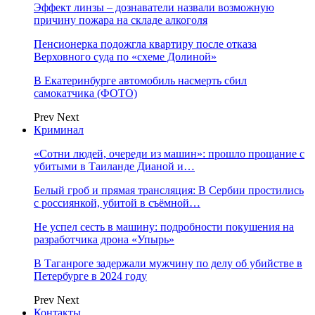
Эффект линзы – дознаватели назвали возможную
причину пожара на складе алкоголя
Пенсионерка подожгла квартиру после отказа
Верховного суда по «схеме Долиной»
В Екатеринбурге автомобиль насмерть сбил
самокатчика (ФОТО)
Prev
Next
Криминал
«Сотни людей, очереди из машин»: прошло прощание с
убитыми в Таиланде Дианой и…
Белый гроб и прямая трансляция: В Сербии простились
с россиянкой, убитой в съёмной…
Не успел сесть в машину: подробности покушения на
разработчика дрона «Упырь»
В Таганроге задержали мужчину по делу об убийстве в
Петербурге в 2024 году
Prev
Next
Контакты