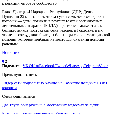
к реакции мировое сообщество
Глава Донецкой Народной Республики (ДНР) Денис
Пушилин 25 мая заявил, что за сутки семь человек, двое из
которых — дети, погибли в результате атак беспилотных
летательных аппаратов (БПЛА) в регионе. Также от атак
беспилотников пострадали семь человек в Горловке, в их
числе — сотрудники бригады больницы скорой медицинской
помощи, которые прибыли на место для оказания помощи
раненым.
Источник
0
2
Поделится
VK
OK.ru
Facebook
Twitter
WhatsApp
Telegram
Viber
Предыдущая запись
Лидер сети подпольных казино на Камчатке получил 13 лет
колонии
Следующая запись
Два трупа обнаружены в московских водоемах за сутки
Вам также могут понравиться
Еще от автора