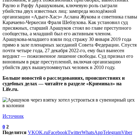
Раулю и Рауфу Арашуковым, ключевую роль сыграли
убийства двух известных лиц: зампреда молодёжной
организации «Адыге-Хасэ» Аслана Жукова и советника главы
Карачаево-Черкесии Фраля Шебзухова. Как установил суд
присяжных, старший Арашуков стоял во главе преступного
сообщества, а младший был его активным членом.
Арашукова-младшего взяли под стражу 30 января 2019 года
прямо в зале пленарных заседаний Совета Федерации. Спустя
почти четыре года, 27 декабря 2022-го, ему был вынесен
вердикт — пожизненное лишение свободы. Суд признал его
виновным в ряде преступлений, включая организацию
убийств двух вышеупомянутых человек в 2010 году.
Больше новостей о расследованиях, происшествиях и
судебных делах — читайте в разделе «Криминал» на
Life.ru.
Источник
0
2
Поделится
VK
OK.ru
Facebook
Twitter
WhatsApp
Telegram
Viber