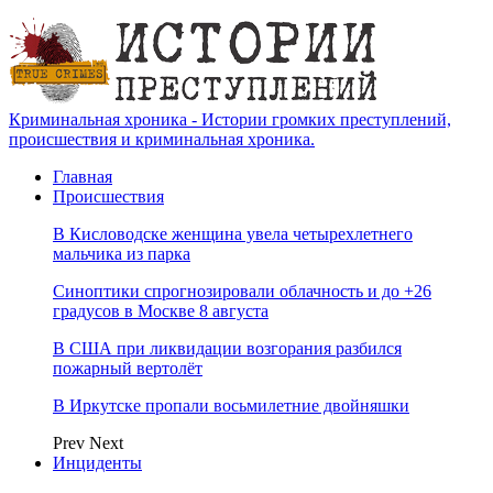
Криминальная хроника - Истории громких преступлений,
происшествия и криминальная хроника.
Главная
Происшествия
В Кисловодске женщина увела четырехлетнего
мальчика из парка
Синоптики спрогнозировали облачность и до +26
градусов в Москве 8 августа
В США при ликвидации возгорания разбился
пожарный вертолёт
В Иркутске пропали восьмилетние двойняшки
Prev
Next
Инциденты