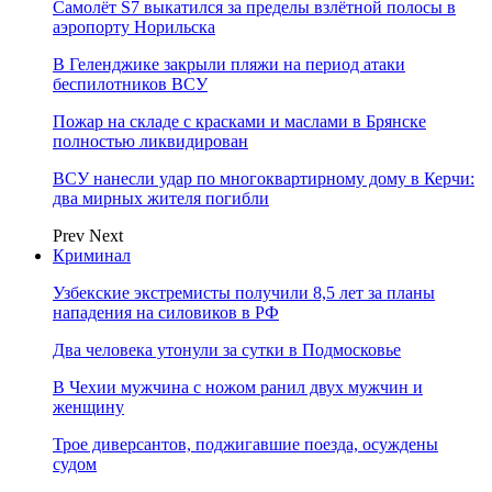
Самолёт S7 выкатился за пределы взлётной полосы в
аэропорту Норильска
В Геленджике закрыли пляжи на период атаки
беспилотников ВСУ
Пожар на складе с красками и маслами в Брянске
полностью ликвидирован
ВСУ нанесли удар по многоквартирному дому в Керчи:
два мирных жителя погибли
Prev
Next
Криминал
Узбекские экстремисты получили 8,5 лет за планы
нападения на силовиков в РФ
Два человека утонули за сутки в Подмосковье
В Чехии мужчина с ножом ранил двух мужчин и
женщину
Трое диверсантов, поджигавшие поезда, осуждены
судом