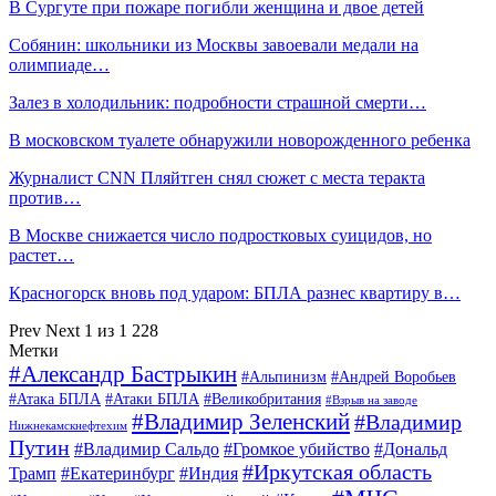
В Сургуте при пожаре погибли женщина и двое детей
Собянин: школьники из Москвы завоевали медали на
олимпиаде…
Залез в холодильник: подробности страшной смерти…
В московском туалете обнаружили новорожденного ребенка
Журналист CNN Пляйтген снял сюжет с места теракта
против…
В Москве снижается число подростковых суицидов, но
растет…
Красногорск вновь под ударом: БПЛА разнес квартиру в…
Prev
Next
1 из 1 228
Метки
#Александр Бастрыкин
#Альпинизм
#Андрей Воробьев
#Атака БПЛА
#Атаки БПЛА
#Великобритания
#Взрыв на заводе
#Владимир Зеленский
#Владимир
Нижнекамскнефтехим
Путин
#Владимир Сальдо
#Громкое убийство
#Дональд
#Иркутская область
Трамп
#Екатеринбург
#Индия