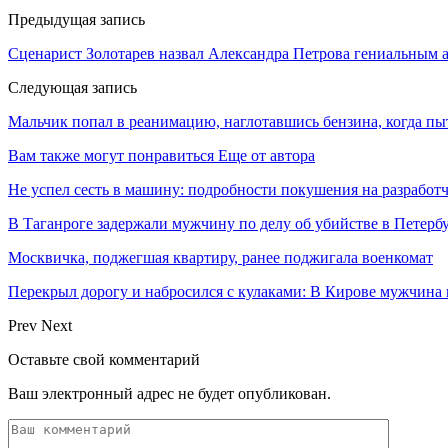
Предыдущая запись
Сценарист Золотарев назвал Александра Петрова гениальным 
Следующая запись
Мальчик попал в реанимацию, наглотавшись бензина, когда пы
Вам также могут понравиться
Еще от автора
Не успел сесть в машину: подробности покушения на разработ
В Таганроге задержали мужчину по делу об убийстве в Петербу
Москвичка, поджегшая квартиру, ранее поджигала военкомат
Перекрыл дорогу и набросился с кулаками: В Кирове мужчин
Prev
Next
Оставьте свой комментарий
Ваш электронный адрес не будет опубликован.