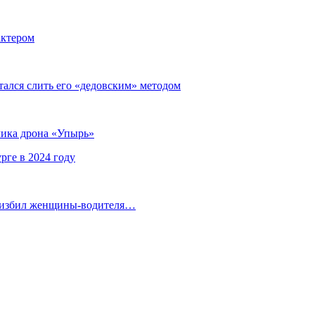
актером
тался слить его «дедовским» методом
чика дрона «Упырь»
рге в 2024 году
а избил женщины-водителя…