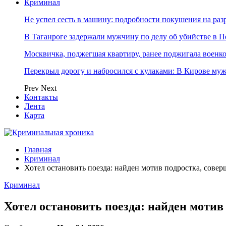
Криминал
Не успел сесть в машину: подробности покушения на ра
В Таганроге задержали мужчину по делу об убийстве в Пе
Москвичка, поджегшая квартиру, ранее поджигала военк
Перекрыл дорогу и набросился с кулаками: В Кирове м
Prev
Next
Контакты
Лента
Карта
Главная
Криминал
Хотел остановить поезда: найден мотив подростка, совер
Криминал
Хотел остановить поезда: найден мотив