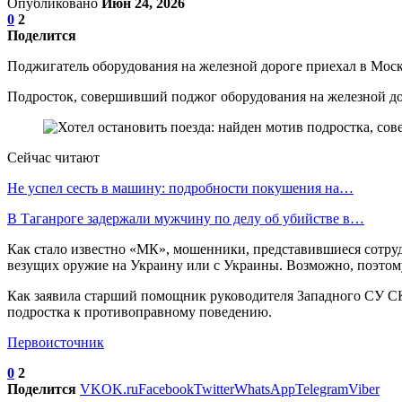
Опубликовано
Июн 24, 2026
0
2
Поделится
Поджигатель оборудования на железной дороге приехал в Мос
Подросток, совершивший поджог оборудования на железной доро
Сейчас читают
Не успел сесть в машину: подробности покушения на…
В Таганроге задержали мужчину по делу об убийстве в…
Как стало известно «МК», мошенники, представившиеся сотруд
везущих оружие на Украину или с Украины. Возможно, поэтом
Как заявила старший помощник руководителя Западного СУ СК
подростка к противоправному поведению.
Первоисточник
0
2
Поделится
VK
OK.ru
Facebook
Twitter
WhatsApp
Telegram
Viber