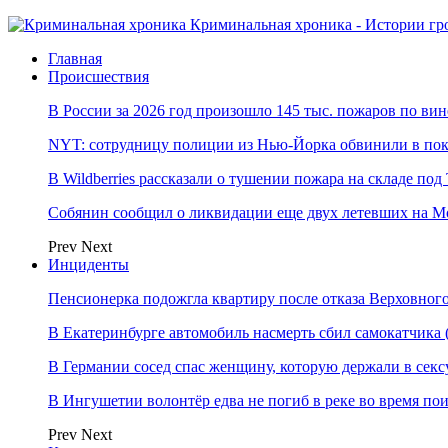
Криминальная хроника - Истории гр
Главная
Происшествия
В России за 2026 год произошло 145 тыс. пожаров по ви
NYT: сотрудницу полиции из Нью-Йорка обвинили в по
В Wildberries рассказали о тушении пожара на складе по
Собянин сообщил о ликвидации еще двух летевших на М
Prev
Next
Инциденты
Пенсионерка подожгла квартиру после отказа Верховного
В Екатеринбурге автомобиль насмерть сбил самокатчик
В Германии сосед спас женщину, которую держали в секс
В Ингушетии волонтёр едва не погиб в реке во время п
Prev
Next