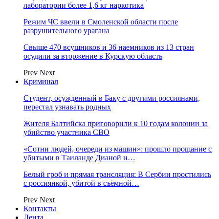
лаборатории более 1,6 кг наркотика
Режим ЧС ввели в Смоленской области после
разрушительного урагана
Свыше 470 всушников и 36 наемников из 13 стран
осудили за вторжение в Курскую область
Prev
Next
Криминал
Студент, осужденный в Баку с другими россиянами,
перестал узнавать родных
Жителя Балтийска приговорили к 10 годам колонии за
убийство участника СВО
«Сотни людей, очереди из машин»: прошло прощание с
убитыми в Таиланде Дианой и…
Белый гроб и прямая трансляция: В Сербии простились
с россиянкой, убитой в съёмной…
Prev
Next
Контакты
Лента