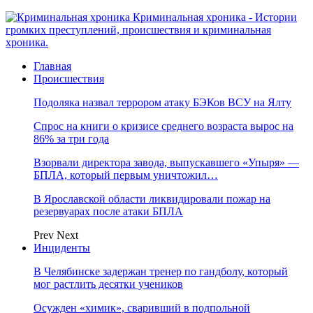
Криминальная хроника - Истории
громких преступлений, происшествия и криминальная
хроника.
Главная
Происшествия
Подоляка назвал террором атаку БЭКов ВСУ на Ялту
Спрос на книги о кризисе среднего возраста вырос на
86% за три года
Взорвали директора завода, выпускавшего «Упыря» —
БПЛА, который первым уничтожил…
В Ярославской области ликвидировали пожар на
резервуарах после атаки БПЛА
Prev
Next
Инциденты
В Челябинске задержан тренер по гандболу, который
мог растлить десятки учеников
Осужден «химик», сваривший в подпольной