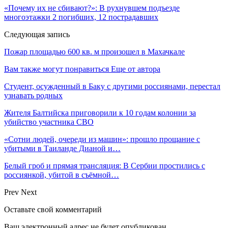
«Почему их не сбивают?»: В рухнувшем подъезде
многоэтажки 2 погибших, 12 пострадавших
Следующая запись
Пожар площадью 600 кв. м произошел в Махачкале
Вам также могут понравиться
Еще от автора
Студент, осужденный в Баку с другими россиянами, перестал
узнавать родных
Жителя Балтийска приговорили к 10 годам колонии за
убийство участника СВО
«Сотни людей, очереди из машин»: прошло прощание с
убитыми в Таиланде Дианой и…
Белый гроб и прямая трансляция: В Сербии простились с
россиянкой, убитой в съёмной…
Prev
Next
Оставьте свой комментарий
Ваш электронный адрес не будет опубликован.