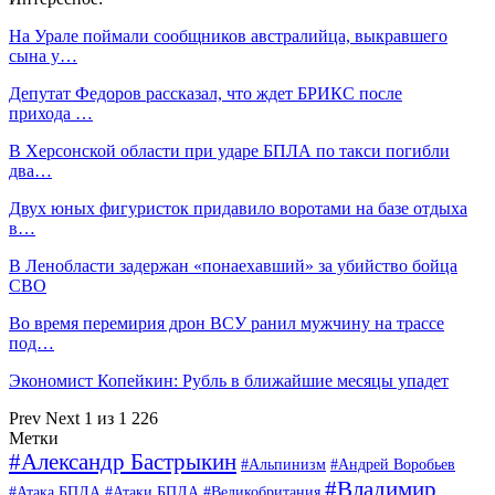
На Урале поймали сообщников австралийца, выкравшего
сына у…
Депутат Федоров рассказал, что ждет БРИКС после
прихода …
В Херсонской области при ударе БПЛА по такси погибли
два…
Двух юных фигуристок придавило воротами на базе отдыха
в…
В Ленобласти задержан «понаехавший» за убийство бойца
СВО
Во время перемирия дрон ВСУ ранил мужчину на трассе
под…
Экономист Копейкин: Рубль в ближайшие месяцы упадет
Prev
Next
1 из 1 226
Метки
#Александр Бастрыкин
#Альпинизм
#Андрей Воробьев
#Владимир
#Атака БПЛА
#Атаки БПЛА
#Великобритания