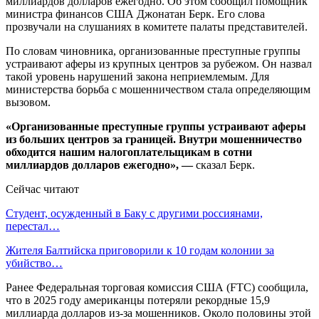
миллиардов долларов ежегодно. Об этом сообщил помощник
министра финансов США Джонатан Берк. Его слова
прозвучали на слушаниях в комитете палаты представителей.
По словам чиновника, организованные преступные группы
устраивают аферы из крупных центров за рубежом. Он назвал
такой уровень нарушений закона неприемлемым. Для
министерства борьба с мошенничеством стала определяющим
вызовом.
«Организованные преступные группы устраивают аферы
из больших центров за границей. Внутри мошенничество
обходится нашим налогоплательщикам в сотни
миллиардов долларов ежегодно», —
сказал Берк.
Сейчас читают
Студент, осужденный в Баку с другими россиянами,
перестал…
Жителя Балтийска приговорили к 10 годам колонии за
убийство…
Ранее Федеральная торговая комиссия США (FTC) сообщила,
что в 2025 году американцы потеряли рекордные 15,9
миллиарда долларов из-за мошенников. Около половины этой