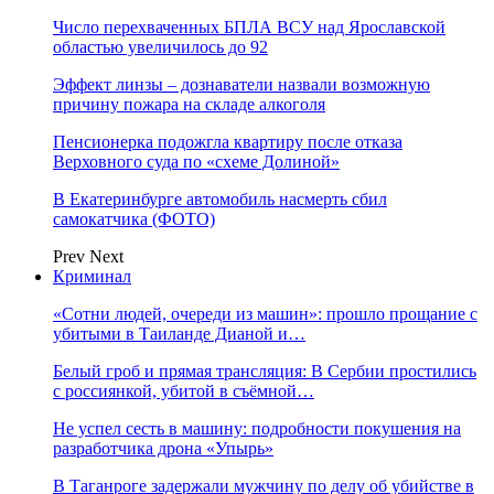
Число перехваченных БПЛА ВСУ над Ярославской
областью увеличилось до 92
Эффект линзы – дознаватели назвали возможную
причину пожара на складе алкоголя
Пенсионерка подожгла квартиру после отказа
Верховного суда по «схеме Долиной»
В Екатеринбурге автомобиль насмерть сбил
самокатчика (ФОТО)
Prev
Next
Криминал
«Сотни людей, очереди из машин»: прошло прощание с
убитыми в Таиланде Дианой и…
Белый гроб и прямая трансляция: В Сербии простились
с россиянкой, убитой в съёмной…
Не успел сесть в машину: подробности покушения на
разработчика дрона «Упырь»
В Таганроге задержали мужчину по делу об убийстве в