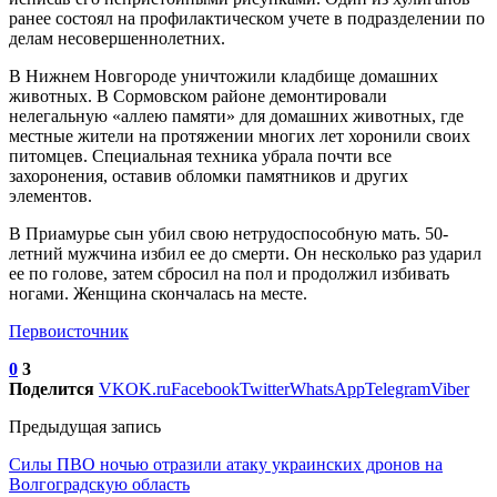
ранее состоял на профилактическом учете в подразделении по
делам несовершеннолетних.
В Нижнем Новгороде уничтожили кладбище домашних
животных. В Сормовском районе демонтировали
нелегальную «аллею памяти» для домашних животных, где
местные жители на протяжении многих лет хоронили своих
питомцев. Специальная техника убрала почти все
захоронения, оставив обломки памятников и других
элементов.
В Приамурье сын убил свою нетрудоспособную мать. 50-
летний мужчина избил ее до смерти. Он несколько раз ударил
ее по голове, затем сбросил на пол и продолжил избивать
ногами. Женщина скончалась на месте.
Первоисточник
0
3
Поделится
VK
OK.ru
Facebook
Twitter
WhatsApp
Telegram
Viber
Предыдущая запись
Силы ПВО ночью отразили атаку украинских дронов на
Волгоградскую область