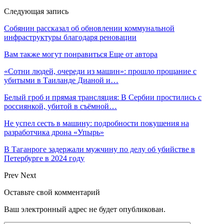
Следующая запись
Собянин рассказал об обновлении коммунальной
инфраструктуры благодаря реновации
Вам также могут понравиться
Еще от автора
«Сотни людей, очереди из машин»: прошло прощание с
убитыми в Таиланде Дианой и…
Белый гроб и прямая трансляция: В Сербии простились с
россиянкой, убитой в съёмной…
Не успел сесть в машину: подробности покушения на
разработчика дрона «Упырь»
В Таганроге задержали мужчину по делу об убийстве в
Петербурге в 2024 году
Prev
Next
Оставьте свой комментарий
Ваш электронный адрес не будет опубликован.