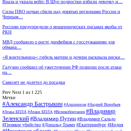
Врала и украла вейп: В Шуе подростки избили девочку и…
Силы ПВО ночью сбили над девятью регионами России и
Черным…
Россиян предупредили о мошеннических письмах якобы от
РКН
МВД сообщило о росте дипфейков с госслужащими для
обмана…
«Я воительница»: гибель матери и дочери раскрыла риски…
Галузин сообщил об ужесточении РФ позиции после атаки
на…
Самолет не долетел до посадки
Prev
Next
1 из 1 225
Метки
#Александр Бастрыкин
#Альпинизм
#Андрей Воробьев
#Владимир
#Атака БПЛА
#Атаки БПЛА
#Великобритания
Зеленский
#Владимир Путин
#Владимир Сальдо
#Громкое убийство
#Дональд Трамп
#Екатеринбург
#Индия
#Иркутская область