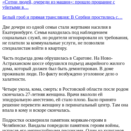
«Сотни людей, очереди из машин»: прошло прощание с
убитыми в…
Белый гроб и прямая трансляция: В Сербии простились с…
Две дочери из одной семьи стали жертвами насилия в
Екатеринбурге. Семья находилась под наблюдением
социальных служб, но родители игнорировали их требования,
не платили за коммунальные услуги, не позволяли
специалистам войти в квартиру.
Часть подъезда дома обрушилась в Саратове. На Ново-
Астраханском шоссе обрушился подъезд аварийного жилого
дома, который должен был быть демонтирован. В доме
проживали люди. По факту возбуждено уголовное дело о
халатности.
Четыре укола, кома, смерть: в Ростовской области после родом
скончалась 27-летняя женщина. Врачи вкололи ей
эпидуральную анестезию, ей стало плохо. Было принято
решение перевезти женщину в перинатальный центр. Там она
впала в кому и вскоре скончалась.
Подростки осквернили памятник морякам-героям в
Челябинске. Вандалы повредили памятник героям войны,
исписав его непристойными рисунками. Один из хулиганов