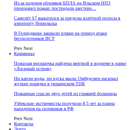
Из-за падения обломков БПЛА на Ильском НПЗ
произошел пожар: пострадали шестеро…
Самолёт S7 выкатился за пределы взлётной полосы в
аэропорту Норильска
В Геленджике закрыли пляжи на период атаки
беспилотников ВСУ
Prev
Next
Криминал
Пожилая москвичка найдена мертвой в водоеме в парке
«Лосиный остров»
Ни капли воды, ни куска мыла: Омбудсмен раскрыл
жуткие порядки в украинском ТЦК
Пожарные спасли двух детей из горящей больницы
Узбекские экстремисты получили 8,5 лет за планы
нападения на силовиков в РФ
Prev
Next
Контакты
Лента