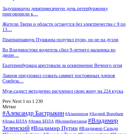
Задушившую девятимесячную дочь петербурженку
приговорили к…
Жители Твери и области останутся без электричества с 9 по
13…
Прапраправнук Пушкина получил пулю, но не на дуэли
Во Владивостоке водитель сбил 9-летнего мальчика во
дворе…
Екатеринбуржца арестовали за осквернение Вечного огня
Лавров предложил созвать саммит постоянных членов
Совбеза…
Муж-садист методично расчленил свою жену на 224 куска
Prev
Next
1 из 1 230
Метки
#Александр Бастрыкин
#Альпинизм
#Андрей Воробьев
#Владимир
#Атака БПЛА
#Атаки БПЛА
#Великобритания
Зеленский
#Владимир Путин
#Владимир Сальдо