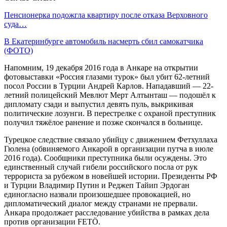
Пенсионерка подожгла квартиру после отказа Верховного
суда…
В Екатеринбурге автомобиль насмерть сбил самокатчика
(ФОТО)
Напомним, 19 декабря 2016 года в Анкаре на открытии
фотовыставки «Россия глазами турок» был убит 62-летний
посол России в Турции Андрей Карлов. Нападавший — 22-
летний полицейский Мевлют Мерт Алтынташ — подошёл к
дипломату сзади и выпустил девять пуль, выкрикивая
политические лозунги. В перестрелке с охраной преступник
получил тяжёлое ранение и позже скончался в больнице.
Турецкое следствие связало убийцу с движением Фетхуллаха
Гюлена (обвиняемого Анкарой в организации путча в июле
2016 года). Сообщники преступника были осуждены. Это
единственный случай гибели российского посла от рук
террориста за рубежом в новейшей истории. Президенты РФ
и Турции Владимир Путин и Реджеп Тайип Эрдоган
единогласно назвали произошедшее провокацией, но
дипломатический диалог между странами не прервали.
Анкара продолжает расследование убийства в рамках дела
против организации FETÖ.