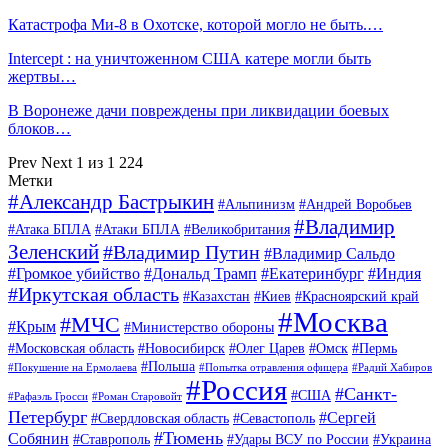
Катастрофа Ми-8 в Охотске, которой могло не быть.…
Intercept : на уничтоженном США катере могли быть
жертвы…
В Воронеже дачи повреждены при ликвидации боевых
блоков…
Prev
Next
1 из 1 224
Метки
#Александр Бастрыкин
#Альпинизм
#Андрей Воробьев
#Владимир
#Атака БПЛА
#Атаки БПЛА
#Великобритания
Зеленский
#Владимир Путин
#Владимир Сальдо
#Громкое убийство
#Дональд Трамп
#Екатеринбург
#Индия
#Иркутская область
#Казахстан
#Киев
#Красноярский край
#Москва
#МЧС
#Крым
#Министерство обороны
#Московская область
#Новосибирск
#Олег Царев
#Омск
#Пермь
#Польша
#Покушение на Ермолаева
#Попытка отравления офицера
#Радий Хабиров
#Россия
#Санкт-
#США
#Рафаэль Гросси
#Роман Старовойт
Петербург
#Сергей
#Свердловская область
#Севастополь
#Тюмень
Собянин
#Ставрополь
#Удары ВСУ по России
#Украина