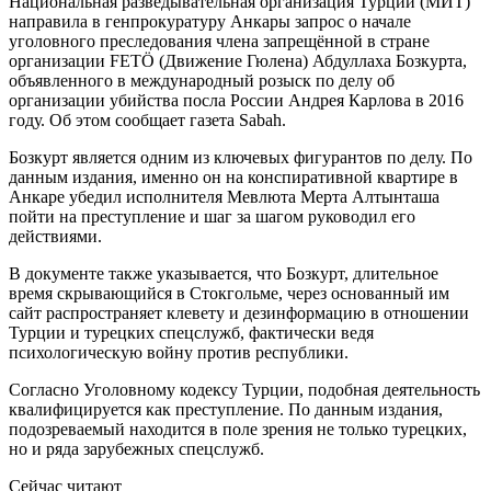
Национальная разведывательная организация Турции (МИТ)
направила в генпрокуратуру Анкары запрос о начале
уголовного преследования члена запрещённой в стране
организации FETÖ (Движение Гюлена) Абдуллаха Бозкурта,
объявленного в международный розыск по делу об
организации убийства посла России Андрея Карлова в 2016
году. Об этом сообщает газета Sabah.
Бозкурт является одним из ключевых фигурантов по делу. По
данным издания, именно он на конспиративной квартире в
Анкаре убедил исполнителя Мевлюта Мерта Алтынташа
пойти на преступление и шаг за шагом руководил его
действиями.
В документе также указывается, что Бозкурт, длительное
время скрывающийся в Стокгольме, через основанный им
сайт распространяет клевету и дезинформацию в отношении
Турции и турецких спецслужб, фактически ведя
психологическую войну против республики.
Согласно Уголовному кодексу Турции, подобная деятельность
квалифицируется как преступление. По данным издания,
подозреваемый находится в поле зрения не только турецких,
но и ряда зарубежных спецслужб.
Сейчас читают