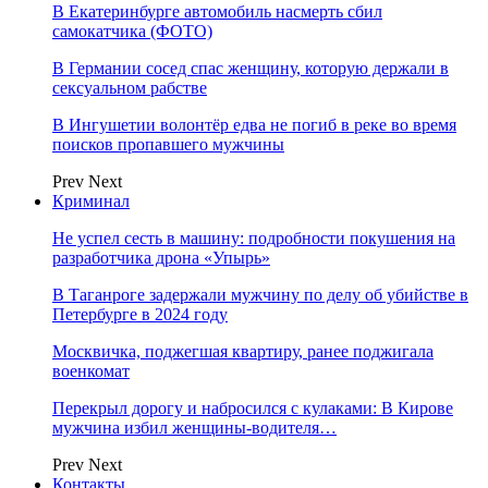
В Екатеринбурге автомобиль насмерть сбил
самокатчика (ФОТО)
В Германии сосед спас женщину, которую держали в
сексуальном рабстве
В Ингушетии волонтёр едва не погиб в реке во время
поисков пропавшего мужчины
Prev
Next
Криминал
Не успел сесть в машину: подробности покушения на
разработчика дрона «Упырь»
В Таганроге задержали мужчину по делу об убийстве в
Петербурге в 2024 году
Москвичка, поджегшая квартиру, ранее поджигала
военкомат
Перекрыл дорогу и набросился с кулаками: В Кирове
мужчина избил женщины-водителя…
Prev
Next
Контакты