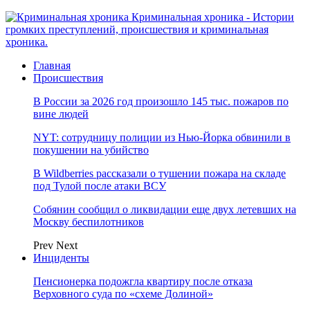
Криминальная хроника - Истории
громких преступлений, происшествия и криминальная
хроника.
Главная
Происшествия
В России за 2026 год произошло 145 тыс. пожаров по
вине людей
NYT: сотрудницу полиции из Нью-Йорка обвинили в
покушении на убийство
В Wildberries рассказали о тушении пожара на складе
под Тулой после атаки ВСУ
Собянин сообщил о ликвидации еще двух летевших на
Москву беспилотников
Prev
Next
Инциденты
Пенсионерка подожгла квартиру после отказа
Верховного суда по «схеме Долиной»