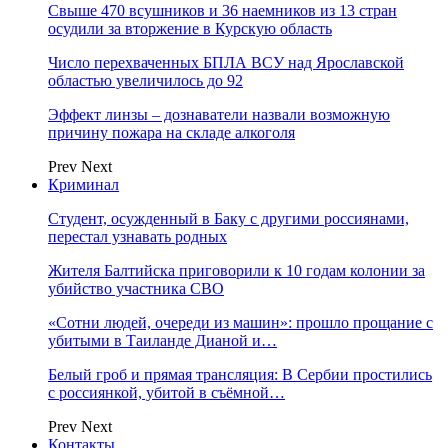
Свыше 470 всушников и 36 наемников из 13 стран
осудили за вторжение в Курскую область
Число перехваченных БПЛА ВСУ над Ярославской
областью увеличилось до 92
Эффект линзы – дознаватели назвали возможную
причину пожара на складе алкоголя
Prev
Next
Криминал
Студент, осужденный в Баку с другими россиянами,
перестал узнавать родных
Жителя Балтийска приговорили к 10 годам колонии за
убийство участника СВО
«Сотни людей, очереди из машин»: прошло прощание с
убитыми в Таиланде Дианой и…
Белый гроб и прямая трансляция: В Сербии простились
с россиянкой, убитой в съёмной…
Prev
Next
Контакты