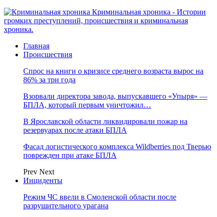
Криминальная хроника - Истории
громких преступлений, происшествия и криминальная
хроника.
Главная
Происшествия
Спрос на книги о кризисе среднего возраста вырос на
86% за три года
Взорвали директора завода, выпускавшего «Упыря» —
БПЛА, который первым уничтожил…
В Ярославской области ликвидировали пожар на
резервуарах после атаки БПЛА
Фасад логистического комплекса Wildberries под Тверью
поврежден при атаке БПЛА
Prev
Next
Инциденты
Режим ЧС ввели в Смоленской области после
разрушительного урагана