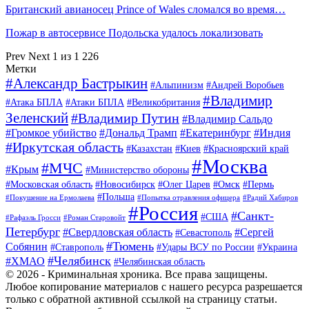
Британский авианосец Prince of Wales сломался во время…
Пожар в автосервисе Подольска удалось локализовать
Prev
Next
1 из 1 226
Метки
#Александр Бастрыкин
#Альпинизм
#Андрей Воробьев
#Владимир
#Атака БПЛА
#Атаки БПЛА
#Великобритания
Зеленский
#Владимир Путин
#Владимир Сальдо
#Громкое убийство
#Дональд Трамп
#Екатеринбург
#Индия
#Иркутская область
#Казахстан
#Киев
#Красноярский край
#Москва
#МЧС
#Крым
#Министерство обороны
#Московская область
#Новосибирск
#Олег Царев
#Омск
#Пермь
#Польша
#Покушение на Ермолаева
#Попытка отравления офицера
#Радий Хабиров
#Россия
#Санкт-
#США
#Рафаэль Гросси
#Роман Старовойт
Петербург
#Свердловская область
#Сергей
#Севастополь
#Тюмень
Собянин
#Ставрополь
#Удары ВСУ по России
#Украина
#Челябинск
#ХМАО
#Челябинская область
© 2026 - Криминальная хроника. Все права защищены.
Любое копирование материалов с нашего ресурса разрешается
только с обратной активной ссылкой на страницу статьи.