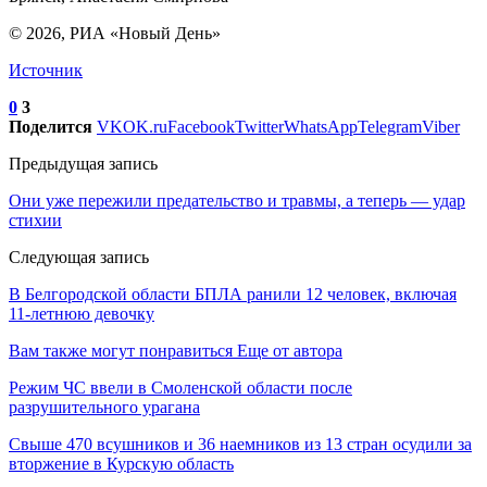
© 2026, РИА «Новый День»
Источник
0
3
Поделится
VK
OK.ru
Facebook
Twitter
WhatsApp
Telegram
Viber
Предыдущая запись
Они уже пережили предательство и травмы, а теперь — удар
стихии
Следующая запись
В Белгородской области БПЛА ранили 12 человек, включая
11-летнюю девочку
Вам также могут понравиться
Еще от автора
Режим ЧС ввели в Смоленской области после
разрушительного урагана
Свыше 470 всушников и 36 наемников из 13 стран осудили за
вторжение в Курскую область