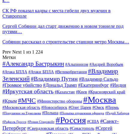
к…
СК РФ показал кадры с места гибели двух мужчин в
Ставрополе
Сергей Собянин дал старт движению в новом тоннеле под
путями…
Собянин рассказал о строительстве станции метро Москвы…
Prev
Next
1 из 1 224
Метки
#Александр Бастрыкин
#Альпинизм
#Андрей Воробьев
#Владимир
#Атака БПЛА
#Атаки БПЛА
#Великобритания
Зеленский
#Владимир Путин
#Владимир Сальдо
#Громкое убийство
#Дональд Трамп
#Екатеринбург
#Индия
#Иркутская область
#Казахстан
#Киев
#Красноярский край
#Москва
#МЧС
#Крым
#Министерство обороны
#Московская область
#Новосибирск
#Олег Царев
#Омск
#Пермь
#Польша
#Покушение на Ермолаева
#Попытка отравления офицера
#Радий Хабиров
#Россия
#Санкт-
#США
#Рафаэль Гросси
#Роман Старовойт
Петербург
#Сергей
#Свердловская область
#Севастополь