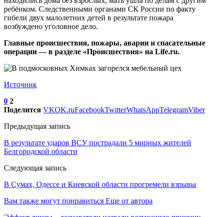
находились дома без взрослых, мать ушла по делам с другим
ребёнком. Следственными органами СК России по факту
гибели двух малолетних детей в результате пожара
возбуждено уголовное дело.
Главные происшествия, пожары, аварии и спасательные
операции — в разделе «Происшествия» на Life.ru.
Источник
0
2
Поделится
VK
OK.ru
Facebook
Twitter
WhatsApp
Telegram
Viber
Предыдущая запись
В результате ударов ВСУ пострадали 5 мирных жителей
Белгородской области
Следующая запись
В Сумах, Одессе и Киевской области прогремели взрывы
Вам также могут понравиться
Еще от автора