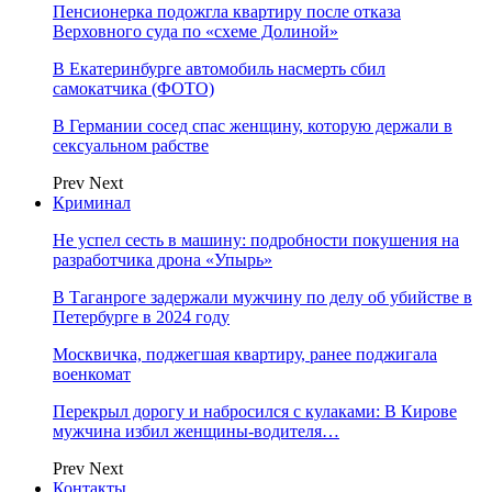
Пенсионерка подожгла квартиру после отказа
Верховного суда по «схеме Долиной»
В Екатеринбурге автомобиль насмерть сбил
самокатчика (ФОТО)
В Германии сосед спас женщину, которую держали в
сексуальном рабстве
Prev
Next
Криминал
Не успел сесть в машину: подробности покушения на
разработчика дрона «Упырь»
В Таганроге задержали мужчину по делу об убийстве в
Петербурге в 2024 году
Москвичка, поджегшая квартиру, ранее поджигала
военкомат
Перекрыл дорогу и набросился с кулаками: В Кирове
мужчина избил женщины-водителя…
Prev
Next
Контакты