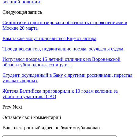
военной полиции
Следующая запись
Синоптики спрогнозировали облачность с прояснениями в
Москве 20 марта
Вам также могут понравиться
Еще от автора
Трое диверсантов, поджигавшие поезда, осуждены судом
Испугался позора: 15-летний отличник из Воронежской
области убил одноклассницу и…
Студент, осужденный в Баку с другими россиянами, перестал
узнавать родных
Жителя Балтийска приговорили к 10 годам колонии за
убийство участника СВО
Prev
Next
Оставьте свой комментарий
Ваш электронный адрес не будет опубликован.