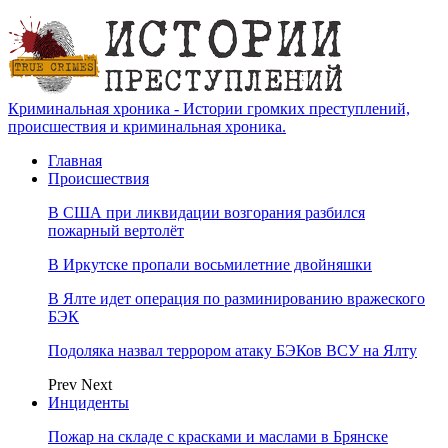
Криминальная хроника - Истории громких преступлений,
происшествия и криминальная хроника.
Главная
Происшествия
В США при ликвидации возгорания разбился
пожарный вертолёт
В Иркутске пропали восьмилетние двойняшки
В Ялте идет операция по разминированию вражеского
БЭК
Подоляка назвал террором атаку БЭКов ВСУ на Ялту
Prev
Next
Инциденты
Пожар на складе с красками и маслами в Брянске