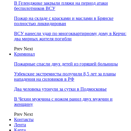
В Геленджике закрыли пляжи на период атаки
беспилотников ВСУ
Пожар на складе с красками и маслами в Брянске
полностью ликвидирован
ВСУ нанесли удар по многоквартирному дому в Керчи:
два мирных жителя погибли
Prev
Next
Криминал
Пожарные спасли двух детей из горящей больницы
Узбекские экстремисты получили 8,5 лет за планы
нападения на силовиков в РФ
Два человека утонули за сутки в Подмосковье
В Чехии мужчина с ножом ранил двух мужчин и
женщину
Prev
Next
Контакты
Лента
Карта