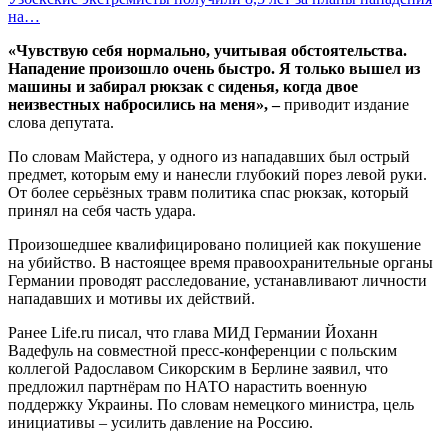
на…
«Чувствую себя нормально, учитывая обстоятельства.
Нападение произошло очень быстро. Я только вышел из
машины и забирал рюкзак с сиденья, когда двое
неизвестных набросились на меня», –
приводит издание
слова депутата.
По словам Майстера, у одного из нападавших был острый
предмет, которым ему и нанесли глубокий порез левой руки.
От более серьёзных травм политика спас рюкзак, который
принял на себя часть удара.
Произошедшее квалифицировано полицией как покушение
на убийство. В настоящее время правоохранительные органы
Германии проводят расследование, устанавливают личности
нападавших и мотивы их действий.
Ранее Life.ru писал, что глава МИД Германии Йоханн
Вадефуль на совместной пресс-конференции с польским
коллегой Радославом Сикорским в Берлине заявил, что
предложил партнёрам по НАТО нарастить военную
поддержку Украины. По словам немецкого министра, цель
инициативы – усилить давление на Россию.