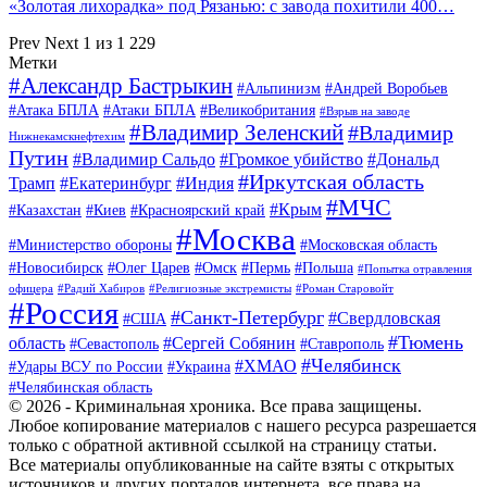
«Золотая лихорадка» под Рязанью: с завода похитили 400…
Prev
Next
1 из 1 229
Метки
#Александр Бастрыкин
#Альпинизм
#Андрей Воробьев
#Атака БПЛА
#Атаки БПЛА
#Великобритания
#Взрыв на заводе
#Владимир Зеленский
#Владимир
Нижнекамскнефтехим
Путин
#Владимир Сальдо
#Громкое убийство
#Дональд
#Иркутская область
Трамп
#Екатеринбург
#Индия
#МЧС
#Крым
#Казахстан
#Киев
#Красноярский край
#Москва
#Министерство обороны
#Московская область
#Новосибирск
#Олег Царев
#Омск
#Пермь
#Польша
#Попытка отравления
офицера
#Радий Хабиров
#Религиозные экстремисты
#Роман Старовойт
#Россия
#Санкт-Петербург
#Свердловская
#США
#Тюмень
область
#Сергей Собянин
#Севастополь
#Ставрополь
#Челябинск
#ХМАО
#Удары ВСУ по России
#Украина
#Челябинская область
© 2026 - Криминальная хроника. Все права защищены.
Любое копирование материалов с нашего ресурса разрешается
только с обратной активной ссылкой на страницу статьи.
Все материалы опубликованные на сайте взяты с открытых
источников и других порталов интернета, все права на