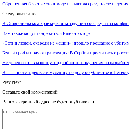
Сброшенная без страховки модель выжила сразу после падения
Следующая запись
В Ставропольском крае мужчина задушил соседку из-за конфли
Вам также могут понравиться
Еще от автора
«Сотни людей, очереди из машин»: прошло прощание с убиты
Белый гроб и прямая трансляция: В Сербии простились с росс
Не успел сесть в машину: подробности покушения на разработ
В Таганроге задержали мужчину по делу об убийстве в Петербу
Prev
Next
Оставьте свой комментарий
Ваш электронный адрес не будет опубликован.