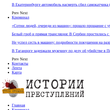
В Екатеринбурге автомобиль насмерть сбил самокатчик
Prev
Next
Криминал
«Сотни людей, очереди из машин»: прошло прощание с 
Белый гроб и прямая трансляция: В Сербии простились с
Не успел сесть в машину: подробности покушения на ра
В Таганроге задержали мужчину по делу об убийстве в Пе
Prev
Next
Контакты
Лента
Карта
Главная
Криминал