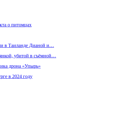
кта о питомцах
ми в Таиланде Дианой и…
иянкой, убитой в съёмной…
чика дрона «Упырь»
рге в 2024 году