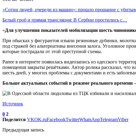
«Сотни людей, очереди из машин»: прошло прощание с убиты
Белый гроб и прямая трансляция: В Сербии простились с…
«
Для улучшения показателей мобилизации шесть чиновник
При обысках у фигурантов изъяли резиновые дубинки, молотки
под стражей без альтернативы внесения залога. Уголовное пр
которые пострадали от этой преступной схемы.
Ранее в интернете появилась видеозапись из одесского террит
помещения закрыты решётками. Автор ролика рассказал, что н
шесть дней, у многих проблемы с документами и есть заболева
Больше актуальных событий в режиме реального времени — ч
Источник
0
2
Поделится
VK
OK.ru
Facebook
Twitter
WhatsApp
Telegram
Viber
Предыдущая запись