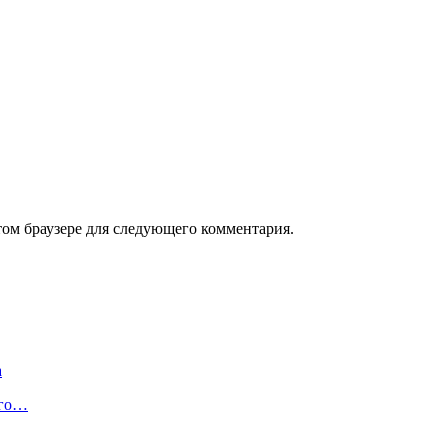
том браузере для следующего комментария.
а
ого…