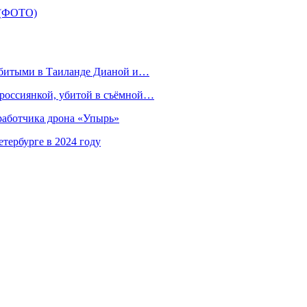
а (ФОТО)
убитыми в Таиланде Дианой и…
 россиянкой, убитой в съёмной…
зработчика дрона «Упырь»
тербурге в 2024 году