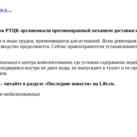
ми в…
ов РТЦК организовали противоправный механизм доставки 
 и иные орудия, применявшиеся для истязаний. Всем девятерым
оизводство продолжается. Сейчас правоохранители устанавливаю
ориального центра комплектования, где условия содержания люд
аходящимся внутри не дают воды, не выпускают в туалет и не 
ния.
итайте в разделе «Последние новости» на Life.ru.