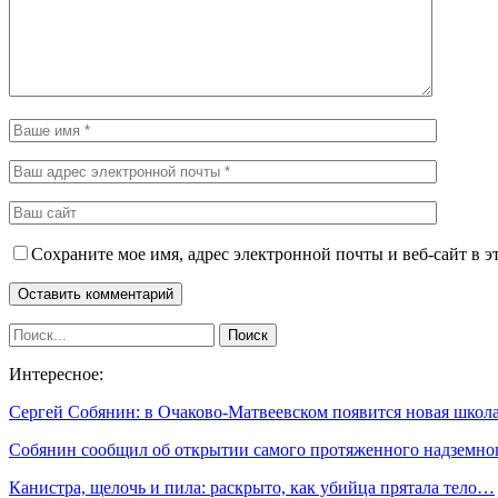
Сохраните мое имя, адрес электронной почты и веб-сайт в э
Интересное:
Сергей Собянин: в Очаково-Матвеевском появится новая школ
Собянин сообщил об открытии самого протяженного надземн
Канистра, щелочь и пила: раскрыто, как убийца прятала тело…