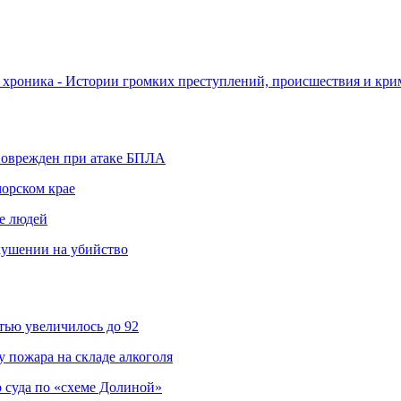
хроника - Истории громких преступлений, происшествия и кри
 поврежден при атаке БПЛА
морском крае
не людей
кушении на убийство
ью увеличилось до 92
 пожара на складе алкоголя
 суда по «схеме Долиной»